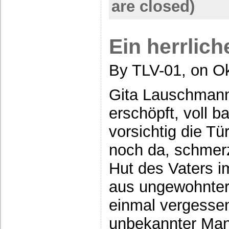
are closed)
Ein herrlic
By TLV-01, on Ok
Gita Lauschmann
erschöpft, voll b
vorsichtig die Tü
noch da, schmerz
Hut des Vaters im
aus ungewohnter 
einmal vergessen
unbekannter Man