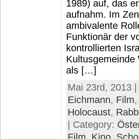
1989) auf, das er
aufnahm. Im Zen
ambivalente Roll
Funktionär der v
kontrollierten Isr
Kultusgemeinde 
als […]
Mai 23rd, 2013 |
Eichmann
,
Film
Holocaust
,
Rabb
| Category:
Öste
Film,
Kino,
Scho