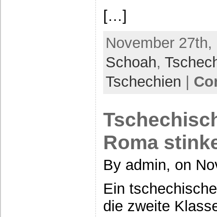
[…]
November 27th, 
Schoah
,
Tschec
Tschechien
|
Co
Tschechisc
Roma stinke
By admin, on No
Ein tschechisch
die zweite Klass