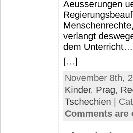
Aeusserungen u
Regierungsbeauft
Menschenrechte
verlangt desweg
dem Unterricht…
[…]
November 8th, 2
Kinder
,
Prag
,
Re
Tschechien
| Ca
Comments are 