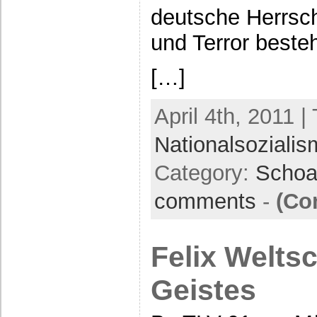
deutsche Herrsch
und Terror best
[…]
April 4th, 2011 |
Nationalsoziali
Category:
Scho
comments
-
(Co
Felix Welts
Geistes