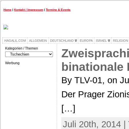
Home
|
Kontakt / Impressum
|
Termine & Events
HAGALIL.COM
ALLGEMEIN
DEUTSCHLAND
EUROPA
ISRAEL
RELIGION
Kategorien / Themen
Zweisprachi
Kategorien
/
Themen
binationale 
Werbung
By TLV-01, on Ju
Der Prager Zio
[…]
Juli 20th, 2014 |