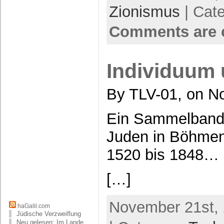
Zionismus
| Cat
Comments are 
Individuum
By TLV-01, on N
Ein Sammelband 
Juden in Böhmen
1520 bis 1848…
[…]
November 21st, 
haGalil.com
Jüdische Verzweiflung
Neu gelesen: Im Lande