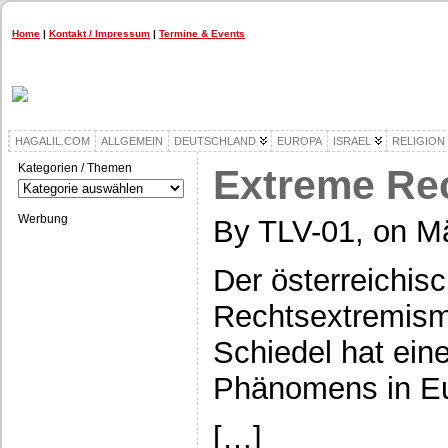
Home
|
Kontakt / Impressum
|
Termine & Events
HAGALIL.COM
ALLGEMEIN
DEUTSCHLAND
EUROPA
ISRAEL
RELIGION
Kategorien / Themen
Extreme Rec
Kategorien
/
Themen
Werbung
By TLV-01, on M
Der österreichis
Rechtsextremism
Schiedel hat ein
Phänomens in Eu
[…]