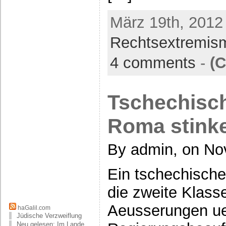
März 19th, 2012
Rechtsextremis
4 comments
-
(
Tschechisc
Roma stinke
By admin, on No
Ein tschechisch
die zweite Klass
Aeusserungen u
haGalil.com
Jüdische Verzweiflung
Neu gelesen: Im Lande