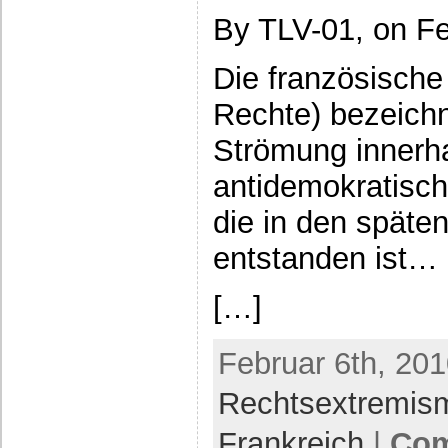
By TLV-01, on Fe
Die französische
Rechte) bezeichn
Strömung innerha
antidemokratisc
die in den späte
entstanden ist…
[…]
Februar 6th, 201
Rechtsextremis
Frankreich
|
Com