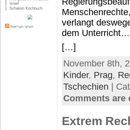
Regierungsbeauft
Israel
Schalom Kochbuch
Menschenrechte
verlangt desweg
!העיקר הבריאות
dem Unterricht…
[…]
November 8th, 2
Kinder
,
Prag
,
Re
Tschechien
| Ca
Comments are 
Extrem Rech