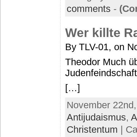
comments
-
(Co
Wer killte 
By TLV-01, on N
Theodor Much übe
Judenfeindschaf
[…]
November 22nd, 
Antijudaismus
,
A
Christentum
| Ca