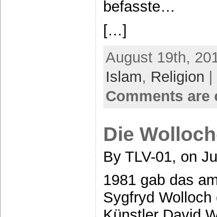
befasste…
[…]
August 19th, 20
Islam
,
Religion
|
Comments are 
Die Wolloc
By TLV-01, on Ju
1981 gab das am
Sygfryd Wolloch
Künstler David 