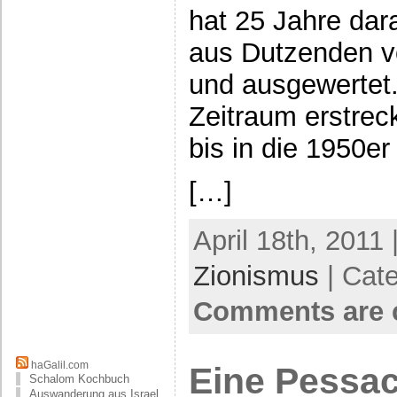
hat 25 Jahre dar
aus Dutzenden v
und ausgewertet
Zeitraum erstrec
bis in die 1950e
[…]
April 18th, 2011 
Zionismus
| Cat
Comments are 
haGalil.com
Eine Pessa
Schalom Kochbuch
Auswanderung aus Israel