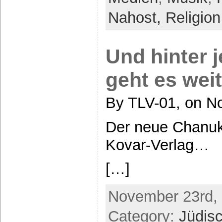
Nahost,
Religion
Und hinter
geht es wei
By TLV-01, on N
Der neue Chanu
Kovar-Verlag…
[…]
November 23rd, 
Category:
Jüdis