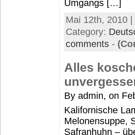
Umgangs […]
Mai 12th, 2010 |
Category:
Deuts
comments
-
(Co
Alles kosch
unvergesse
By admin, on Feb
Kalifornische La
Melonensuppe, 
Safranhuhn – über