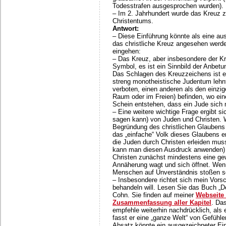
Todesstrafen ausgesprochen wurden).
– Im 2. Jahrhundert wurde das Kreuz
Christentums.
Antwort:
– Diese Einführung könnte als eine au
das christliche Kreuz angesehen werde
eingehen:
– Das Kreuz, aber insbesondere der Kru
Symbol, es ist ein Sinnbild der Anbetun
Das Schlagen des Kreuzzeichens ist e
streng monotheistische Judentum lehnt
verboten, einen anderen als den einzig
Raum oder im Freien) befinden, wo ein
Schein entstehen, dass ein Jude sich mi
– Eine weitere wichtige Frage ergibt
sagen kann) von Juden und Christen. W
Begründung des christlichen Glaubens 
das „einfache“ Volk dieses Glaubens e
die Juden durch Christen erleiden muss
kann man diesen Ausdruck anwenden) 
Christen zunächst mindestens eine gew
Annäherung wagt und sich öffnet. We
Menschen auf Unverständnis stoßen sol
– Insbesondere richtet sich mein Vors
behandeln will. Lesen Sie das Buch „D
Cohn. Sie finden auf meiner
Webseite 
Zusammenfassung aller Kapitel
. Das
empfehle weiterhin nachdrücklich, als 
fasst er eine „ganze Welt“ von Gefühl
Absatz könnte ein ausgezeichneter Ein