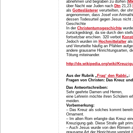
abnehmen und begraben zu dürfen (
M
über Nacht war Juden nach
Dtn
21,23
als
Gotteslästerer
verurteilten, der o
angenommen, dass Josef von Arimathia
dessen Todesurteil gegen Jesus nicht 
Geschichte
In der
Christentumsgeschichte
wurde 
zurückgedrängt, da sie durch den stel
fortsetzbar erschien. 320 verbot
Konst
Jedoch wurden im
Hochmittelalter
als
und Verurteilte häufig an Pfählen aufg
andere grausame Hinrichtungsarten, di
Tötung miteinander.
http://de.wikipedia.org/wiki/Kreuzi
Aus der Rubrik „
Frag‘ den Rabbi
„:
Fragen von Christen: Das Kreuz und
Das Antwortschreiben:
Sehr geehrte Damen und Herren,
eine Lehrerin möchte ihren Schülern 
meiden.
Vorbemerkung:
– Das Kreuz als solches kommt bereits 
Ornament.
– Im alten Rom erlangte das Kreuz ein
Kreuzigung gab. Diese Strafe galt pri
– Auch Jesus wurde von den Römern al
grausame Art der Hinrichtung verpönt (