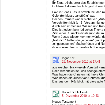
Ihr Zitat: „Nicht etwa das Establishmen
Goldene Kalb empfindlich gestört wurd
Fakt ist, dass Jesus sowohl bei den r
Gelehrtenklasse „anstößig“ war.
Bei den Römern war er sicher ein „Aufw
Vorschriften hielt (z. B. Versammlungsv
durch sein immenses Wissen und Können
Dies ist jedoch kein jüdisches Thema 
Zitat eines Kurienkardinals (und der m
Wenn Jesus wieder kommen würde, dan
„Natürlich“ hätten die „eigenen“ (im d
„eingesessenen“ Machtpfründe und Neid
ihnen dieser Jesus haushoch überlege
Ingolf Str.
25. November 2010 at 17:41
aus welchen blickwinkel- Vorurteil – man
Doch wesentlich ist, was nachgekomme
Was haben die Christen mit ihrere Chr
Was haben die Juden von Christen kn
Das aus dem Rüclblick mit viele gute
Robert Schlickewitz
5. Dezember 2010 at 10:43
Neues Testament