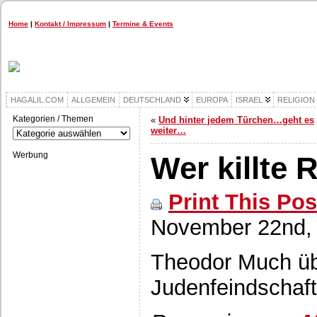
Home
|
Kontakt / Impressum
|
Termine & Events
HAGALIL.COM
ALLGEMEIN
DEUTSCHLAND
EUROPA
ISRAEL
RELIGION
Kategorien / Themen
«
Und hinter jedem Türchen…geht es
Kategorien
weiter…
/
Themen
Werbung
Wer killte 
Print This Pos
November 22nd,
Theodor Much übe
Judenfeindschaf