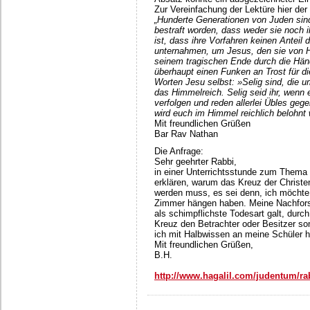
Zur Vereinfachung der Lektüre hier der 
„Hunderte Generationen von Juden sind 
bestraft worden, dass weder sie noch 
ist, dass ihre Vorfahren keinen Anteil
unternahmen, um Jesus, den sie von He
seinem tragischen Ende durch die Hä
überhaupt einen Funken an Trost für di
Worten Jesu selbst: »Selig sind, die um
das Himmelreich. Selig seid ihr, wen
verfolgen und reden allerlei Übles gege
wird euch im Himmel reichlich belohnt 
Mit freundlichen Grüßen
Bar Rav Nathan
Die Anfrage:
Sehr geehrter Rabbi,
in einer Unterrichtsstunde zum Thema 
erklären, warum das Kreuz der Christ
werden muss, es sei denn, ich möchte
Zimmer hängen haben. Meine Nachforsc
als schimpflichste Todesart galt, durc
Kreuz den Betrachter oder Besitzer so
ich mit Halbwissen an meine Schüler he
Mit freundlichen Grüßen,
B.H.
http://www.hagalil.com/judentum/ra