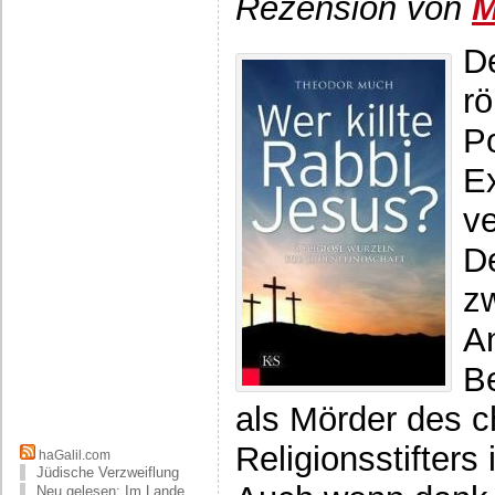
Rezension von
M
De
rö
Po
E
ve
D
z
A
B
als Mörder des ch
Religionsstifters
haGalil.com
Jüdische Verzweiflung
Neu gelesen: Im Lande