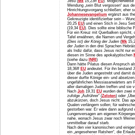
Jesu (
Mk
15,23ff
EU
). Möglicherweise
Wendung „sein Blut vergossen“ aus d
Hinrichtungsvorgang schließen; eher s
Johannesevangelium
ergänzt aus the
Gekreuzigte identifizierbar sein – Wu
20,25
EU
) und einen Stich in Jesu Se
(19,34
EU
). Dies sollte eine biblische
Für ein Kreuz mit Querbalken spricht, 
Tafel erwähnen, die Namen und Verge
(Dies ist) der König der Juden
(
Mk
15,
der Juden
in den drei Sprachen Hebräis
als Indiz dafür, dass Jesus nicht nur 
diesen im Sinne des apokalyptischen
(siehe dazu
INRI
)
Dann hätte Pilatus diesen Anspruch al
18,36ff
EU
andeutet. Für ihn bestand J
über die Juden angestrebt und damit d
dieser durfte Könige ein- und absetzen
ungefährlichen Messiasanwärters am P
aller damaligen Juden treffen und sie
Nach
Joh
19,31
EU
wurden den zwei m
zufolge „Aufrührer“ (
Zeloten
) oder „Üb
abzukürzen, doch Jesus nicht. Das a
Qualen verlängern sollen; für wahrsch
gestorben war. Er wäre dann aufgrund 
Lungenversagen am eigenen Körpergewi
nahe, wonach Jesus zwar noch Weiness
unmittelbar darauf starb.
Nach den vier kanonischen und einige
ein „angesehener Ratsherr“, die Erla