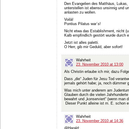
Den Evangelien des Matthäus, Lukas, 
unterstellen ist ebenso unsinnig und u
anlasten zu wollen.
Voilà!
Pontius Pilatus war´s!
Nicht etwa das Establishment, nicht (
Kalb empfindlich gestört wurde durch 
Jetzt ist alles paletti.
O Herr, gib mir Geduld, aber sofort!
Wahrheit
23. November 2010 at 13:00
Als Christin erlaube ich mir, dazu Fol
Dass „die“ Juden für Jesu Tod verantwo
jemals gehört habe; ja, noch dümmer ge
Was mich unter anderem am Judentum b
Glauben durch die vielen Jahrhunderte 
bewahrt und „konserviert“ (wenn man d
Dieser Punkt alleine ist m. E. schon 
Wahrheit
23. November 2010 at 14:36
@Harald: