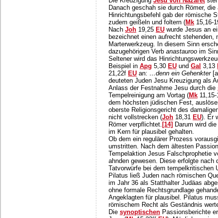
Die Kreuzigung
Jesu von Nazaret
steh
Danach geschah sie durch Römer, die au
Hinrichtungsbefehl gab der römische S
zudem geißeln und foltern (
Mk
15,16-
Nach
Joh
19,25
EU
wurde Jesus an e
bezeichnet einen aufrecht stehenden, m
Marterwerkzeug. In diesem Sinn ersch
dazugehörigen Verb
anastauroo
im Sinn
Seltener wird das Hinrichtungswerkze
Beispiel in
Apg
5,30
EU
und
Gal
3,13
21,22f
EU
an:
…denn ein Gehenkter
[a
deuteten Juden Jesu Kreuzigung als A
Anlass der Festnahme Jesu durch die
Tempelreinigung am Vortag (
Mk
11,15
dem höchsten jüdischen Fest, auslöse
oberste Religionsgericht des damaligen
nicht vollstrecken (
Joh
18,31
EU
). Er
Römer verpflichtet.
[14]
Darum wird die 
im Kern für plausibel gehalten.
Ob dem ein regulärer Prozess vorausgi
umstritten. Nach dem ältesten Passion
Tempelaktion Jesus Falschprophetie vo
ahnden gewesen. Diese erfolgte nach 
Tatvorwürfe bei dem tempelkritischen 
Pilatus ließ Juden nach römischen Qu
im Jahr 36 als Statthalter Judäas abge
ohne formale Rechtsgrundlage gehandelt
Angeklagten für plausibel. Pilatus mu
römischem Recht als Geständnis wert
Die
synoptischen
Passionsberichte e