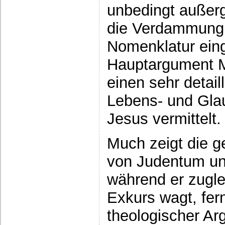
unbedingt außer
die Verdammung d
Nomenklatur eing
Hauptargument M
einen sehr detaill
Lebens- und Gla
Jesus vermittelt.
Much zeigt die 
von Judentum un
während er zugle
Exkurs wagt, fer
theologischer Ar