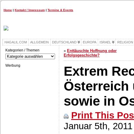
Home
|
Kontakt / Impressum
|
Termine & Events
HAGALIL.COM
ALLGEMEIN
DEUTSCHLAND
EUROPA
ISRAEL
RELIGION
Kategorien / Themen
«
Enttäuschte Hoffnung oder
Kategorien
Erfolgsgeschichte?
/
Themen
Werbung
Extrem Rec
Österreich
sowie in O
Print This Pos
Januar 5th, 2011