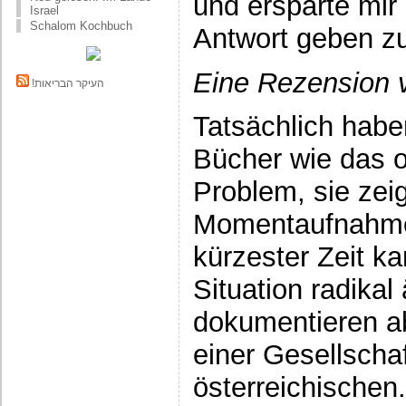
und ersparte mir
Israel
Schalom Kochbuch
Antwort geben 
Eine Rezension v
!העיקר הבריאות
Tatsächlich hab
Bücher wie das o
Problem, sie zei
Momentaufnahme
kürzester Zeit ka
Situation radika
dokumentieren a
einer Gesellschaf
österreichischen