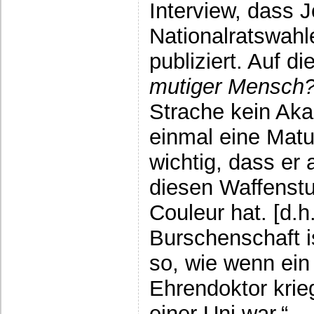
Interview, dass 
Nationalratswah
publiziert. Auf d
mutiger Mensch?
Strache kein Akad
einmal eine Matur
wichtig, dass er
diesen Waffenstu
Couleur hat. [d.h
Burschenschaft is
so, wie wenn ein
Ehrendoktor krieg
einer Uni war.“