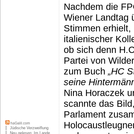
Nachdem die FP
Wiener Landtag üb
Stimmen erhielt, 
italienischer Kol
ob sich denn H.C
Partei von Wilder
zum Buch
„HC St
seine Hintermänn
Nina Horaczek un
scannte das Bild
Parlament zusam
Holocaustleugner
haGalil.com
Jüdische Verzweiflung
Neu gelesen: Im Lande