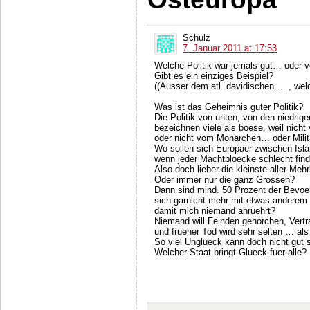
Schulz
7. Januar 2011 at 17:53
Welche Politik war jemals gut… oder v
Gibt es ein einziges Beispiel?
((Ausser dem atl. davidischen…. , welc
Was ist das Geheimnis guter Politik?
Die Politik von unten, von den niedr
bezeichnen viele als boese, weil nicht
oder nicht vom Monarchen… oder Mili
Wo sollen sich Europaer zwischen Isl
wenn jeder Machtbloecke schlecht find
Also doch lieber die kleinste aller Me
Oder immer nur die ganz Grossen?
Dann sind mind. 50 Prozent der Bevoe
sich garnicht mehr mit etwas anderem 
damit mich niemand anruehrt?
Niemand will Feinden gehorchen, Vertr
und frueher Tod wird sehr selten … als
So viel Unglueck kann doch nicht gut s
Welcher Staat bringt Glueck fuer alle?