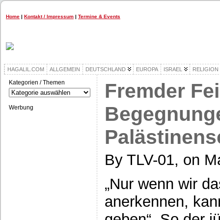
Home
|
Kontakt / Impressum
|
Termine & Events
HAGALIL.COM
ALLGEMEIN
DEUTSCHLAND
EUROPA
ISRAEL
RELIGION
Kategorien / Themen
Fremder Fei
Kategorien
/
Themen
Begegnunge
Werbung
Palästinens
By TLV-01, on Ma
„Nur wenn wir da
anerkennen, kan
geben“. So der jü