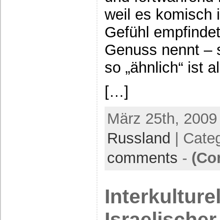
weil es komisch i
Gefühl empfindet
Genuss nennt – so
so „ähnlich“ ist 
[…]
März 25th, 2009
Russland
| Cate
comments
-
(Co
Interkulture
Israelischer