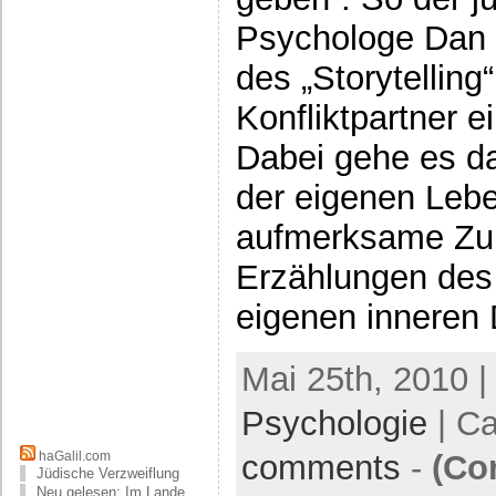
Psychologe Dan 
des „Storytelling
Konfliktpartner e
Dabei gehe es d
der eigenen Leb
aufmerksame Zuh
Erzählungen des
eigenen inneren 
Mai 25th, 2010 |
Psychologie
| Ca
comments
-
(Co
haGalil.com
Jüdische Verzweiflung
Neu gelesen: Im Lande