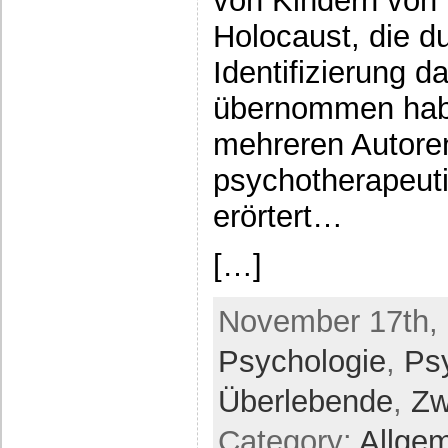
von Kindern von
Holocaust, die 
Identifizierung d
übernommen hab
mehreren Autore
psychotherapeuti
erörtert…
[…]
November 17th, 
Psychologie
,
Ps
Überlebende
,
Zw
Category:
Allge