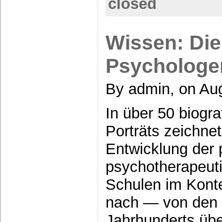
closed
Wissen: Die
Psychologen
By admin, on Au
In über 50 biogr
Porträts zeichne
Entwicklung der
psychotherapeut
Schulen im Kontex
nach — von den 
Jahrhunderts übe