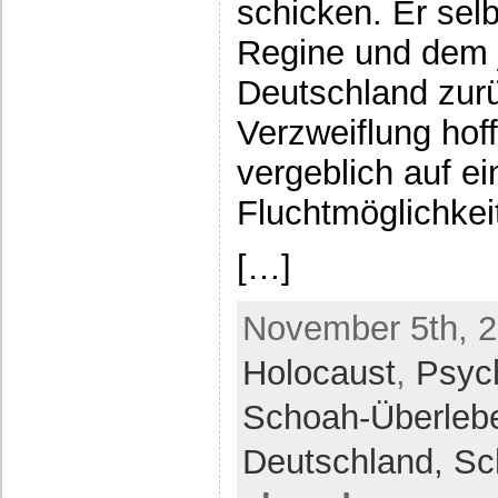
schicken. Er selb
Regine und dem 
Deutschland zur
Verzweiflung hof
vergeblich auf e
Fluchtmöglichke
[…]
November 5th, 2
Holocaust
,
Psyc
Schoah-Überleb
Deutschland,
Sc