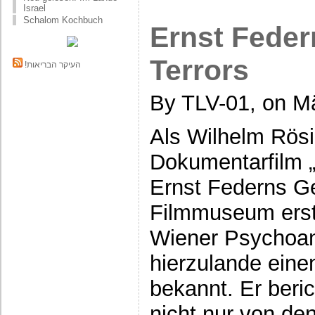
Israel
Schalom Kochbuch
Ernst Feder
Terrors
!העיקר הבריאות
By TLV-01, on M
Als Wilhelm Rös
Dokumentarfilm „
Ernst Federns Ge
Filmmuseum ersta
Wiener Psychoan
hierzulande eine
bekannt. Er beric
nicht nur von de