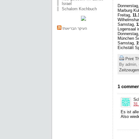
Israel
Donnerstag
Schalom Kochbuch
Marburg Ku
Freitag,
11.
Wilhelmsha
Samstag,
1
!העיקר הבריאות
Logensaal 
Donnerstag
München Sc
Samstag,
1
Eichstätt S
Print T
By admin, 
Zeitzeugen
1 commen
Sc
31.
Es ist al
Also wied