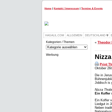
Home
|
Kontakt / Impressum
|
Termine & Events
HAGALIL.COM
ALLGEMEIN
DEUTSCHLAND
Kategorien / Themen
«
Theodor H
Kategorien
/
Themen
Werbung
Nizza
Print T
Oktober 26t
Die in Jeru
Bühnenjubil
Jiddisch is 
Nizza Thobi
Ein Koffer 
Ein Koffer v
Liedgut in 
Neben tradi
Nationalsoz