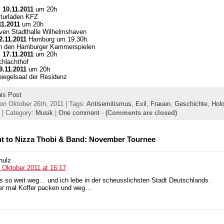
,
10.11.2011
um 20h
lturladen KFZ
11.2011
um 20h
ven Stadthalle Wilhelmshaven
2.11.2011
Hamburg um 19.30h
in den Hamburger Kammerspielen
,
17.11.2011
um 20h
hlachthof
9.11.2011
um 20h
piegelsaal der Residenz
his Post
on Oktober 26th, 2011 | Tags:
Antisemitismus
,
Exil
,
Frauen
,
Geschichte
,
Hol
| Category:
Musik
|
One comment
-
(Comments are closed)
t to Nizza Thobi & Band: November Tournee
hulz
 Oktober 2011 at 16:17
les so weit weg… und ich lebe in der scheusslichsten Stadt Deutschlands.
er mal Koffer packen und weg…