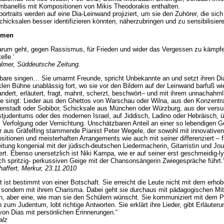
banellis mit Kompositionen von Mikis Theodorakis enthalten.
ortraits werden auf eine Dia-Leinwand projiziert, um sie den Zuhörer, die sich
chicksalen besser identifizieren könnten, näherzubringen und zu sensibilisier
mmen
rum geht, gegen Rassismus, für Frieden und wider das Vergessen zu kämpfe
elle.‘
lmer, Süddeutsche Zeitung.
are singen… Sie umarmt Freunde, spricht Unbekannte an und setzt ihren Di
klen Bühne unablässig fort, wo sie vor den Bildern auf der Leinwand barfuß wi
ndert, erläutert, fragt, mahnt, scherzt, beschwört– und mit ihrem unnachahml
re singt: Lieder aus den Ghettos von Warschau oder Wilna, aus den Konzentra
enstadt oder Sobibor, Schicksale aus München oder Würzburg, aus der vers
tjudentums oder des modernen Israel, auf Jiddisch, Ladino oder Hebräisch, ü
 Verfolgung oder Vernichtung. Unschätzbaren Anteil an einer so lebendigen G
r aus Gräfelfing stammende Pianist Peter Wegele, der sowohl mit innovativen
itionen und meisterhaften Arrangements wie auch mit seiner differenziert – f
itung kongenial mit der jüdisch-deutschen Liedermacherin, Gitarristin und Jour
ert. Ebenso unersetzlich ist Niki Kampa, wie er auf seiner erst geschmeidig-ly
ich spritzig- perkussiven Geige mit der Chansonsängerin Zwiegespräche führt.
ffert, Merkur, 23.11.2010
tt ist bestimmt von einer Botschaft. Sie erreicht die Leute nicht mit dem erho
, sondern mit ihrem Charisma. Dabei geht sie durchaus mit pädagogischen Mitt
in, aber eine, wie man sie den Schülern wünscht. Sie kommuniziert mit dem 
n zum Judentum, lobt richtige Antworten. Sie erklärt ihre Lieder, gibt Erläuteru
 von Dias mit persönlichen Erinnerungen.“
alz