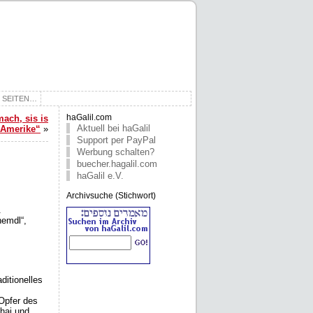
E SEITEN…
ach, sis is
haGalil.com
Aktuell bei haGalil
Amerike“
»
Support per PayPal
Werbung schalten?
buecher.hagalil.com
haGalil e.V.
Archivsuche (Stichwort)
.
hemdl“,
ditionelles
 Opfer des
hai und