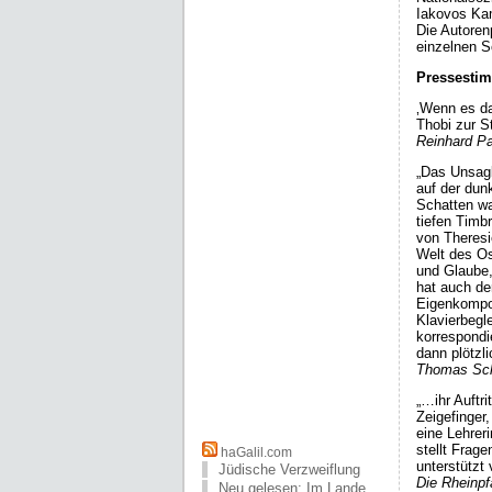
Iakovos Kam
Die Autorenp
einzelnen S
Pressesti
‚Wenn es da
Thobi zur St
Reinhard Pa
„Das Unsagb
auf der dun
Schatten wa
tiefen Timb
von Theresi
Welt des Os
und Glaube,
hat auch de
Eigenkompos
Klavierbegle
korrespondi
dann plötzl
Thomas Scha
„…ihr Auftri
Zeigefinger
eine Lehrer
stellt Frage
haGalil.com
unterstützt
Jüdische Verzweiflung
Die Rheinpf
Neu gelesen: Im Lande