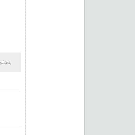
ocaust
,