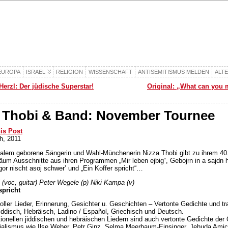
EUROPA
ISRAEL
RELIGION
WISSENSCHAFT
ANTISEMITISMUS MELDEN
ALT
erzl: Der jüdische Superstar!
Original: „What can you m
 Thobi & Band: November Tournee
his Post
h, 2011
salem geborene Sängerin und Wahl-Münchenerin Nizza Thobi gibt zu ihrem 40
äum Ausschnitte aus ihren Programmen „Mir leben ejbig“, Gebojrn in a sajdn 
gor nischt asoj schwer’ und „Ein Koffer spricht“…
 (voc, guitar) Peter Wegele (p) Niki Kampa (v)
spricht
oller Lieder, Erinnerung, Gesichter u. Geschichten – Vertonte Gedichte und tra
Jiddisch, Hebräisch, Ladino / Español, Griechisch und Deutsch.
tionellen jiddischen und hebräischen Liedern sind auch vertonte Gedichte der
ialismus wie Ilse Weber, Petr Ginz, Selma Meerbaum-Einsinger, Jehuda Amic