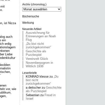
Archiv (chronolog.)
 mit
Archiv
en.
(chronolog.)
Büchersuche
n, ist Nizza
Werbung
Neueste Artikel
Auszeichnung für
Erinnerungen an Noah
alog auch
Flug
e ein
ich erdig
„Du bist nicht
tionslagern
zurückgekommen“
unkenen
Geschichte als
ber Liebe
Puzzlespiel
edenkkultur
Vereinzelt Glück
Novemberpogrom in
lexiblen
Wittlich 1938
nalistin
rischen,
Leserbriefe
“
KONRAD klesse
zu
„Du
bist nicht
zurückgekommen“
benen
a deitscher
zu
Geschichte
eln vor, wie
als Puzzlespiel
Publikum,
Sebastian
zu
Freud in
ngen,
Israel