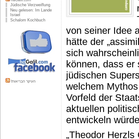
haGalil.com
Jüdische Verzweiflung
Neu gelesen: Im Lande
Israel
Schalom Kochbuch
von seiner Idee 
hätte der „assimi
sich wahrscheinli
können, dass er
jüdischen Supers
!העיקר הבריאות
welchem Mythos 
Vorfeld der Staa
aktuellen politis
entwickeln würde
„Theodor Herzls 