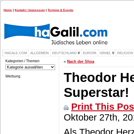
Home
|
Kontakt / Impressum
|
Termine & Events
HAGALIL.COM
ALLGEMEIN
DEUTSCHLAND
EUROPA
ISRAEL
RELIGION
Kategorien / Themen
«
Nach der Shoa
Kategorien
/
Theodor He
Themen
Werbung
Superstar!
Print This Pos
Oktober 27th, 20
Als Theodor Herz