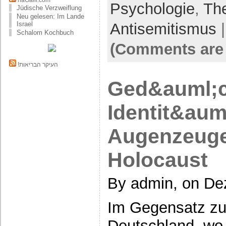
haGalil.com
Psychologie
,
Th
Jüdische Verzweiflung
Neu gelesen: Im Lande
Antisemitismus
Israel
Schalom Kochbuch
(Comments are 
!העיקר הבריאות
Ged&auml;c
Identit&auml
Augenzeuge
Holocaust
By admin, on De
Im Gegensatz zu
Deutschland, wo 