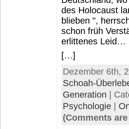
des Holocaust la
blieben ", herrsc
schon früh Verstä
erlittenes Leid…
[…]
Dezember 6th, 2
Schoah-Überleb
Generation
| Cat
Psychologie
|
On
(Comments are 