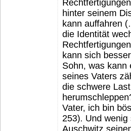
Rechtfertigunge
hinter seinem Di
kann auffahren (…
die Identität wec
Rechtfertigunge
kann sich bessern
Sohn, was kann e
seines Vaters zä
die schwere Last
herumschleppen?
Vater, ich bin bö
253). Und wenig s
Auschwitz seinen