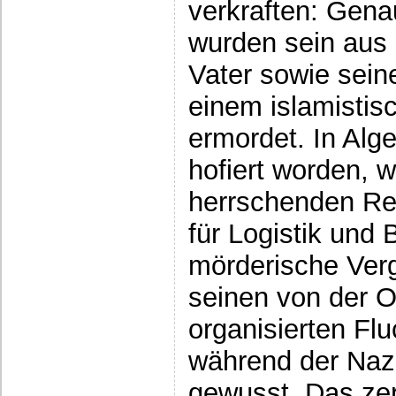
verkraften: Gena
wurden sein aus 
Vater sowie sein
einem islamistisc
ermordet. In Alg
hofiert worden, 
herrschenden Reg
für Logistik und
mörderische Verg
seinen von der 
organisierten Fl
während der Naziz
gewusst. Das zer