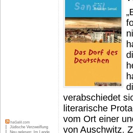
„
f
n
h
d
h
h
d
verabschiedet sic
literarische Prot
vom Ort einer u
haGalil.com
von Auschwitz. Z
Jüdische Verzweiflung
Neu gelesen: Im Lande