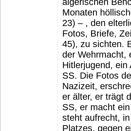
algerischen Behö
Monaten höllisc
23) – , den elter
Fotos, Briefe, Ze
45), zu sichten. 
der Wehrmacht, 
Hitlerjugend, ei
SS. Die Fotos de
Nazizeit, erschre
er älter, er träg
SS, er macht ein
steht aufrecht, i
Platzes, gegen e