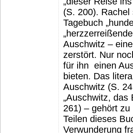
„dieser Reise in
(S. 200). Rachel
Tagebuch „hunder
„herzzerreißende
Auschwitz – eine 
zerstört. Nur no
für ihn einen Au
bieten. Das liter
Auschwitz (S. 241
„Auschwitz, das 
261) – gehört zu
Teilen dieses Buc
Verwunderung fra