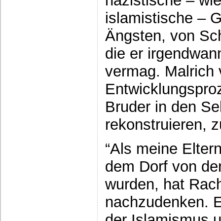
nazistische – wi
islamistische – G
Ängsten, von Sch
die er irgendwan
vermag. Malrich 
Entwicklungspro
Bruder in den Se
rekonstruieren, 
“Als meine Elter
dem Dorf von den
wurden, hat Rac
nachzudenken. E
der Islamismus 