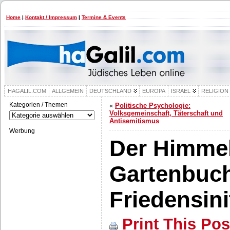
Home
|
Kontakt / Impressum
|
Termine & Events
HAGALIL.COM
ALLGEMEIN
DEUTSCHLAND
EUROPA
ISRAEL
RELIGION
Kategorien / Themen
«
Politische Psychologie:
Kategorien
Volksgemeinschaft, Täterschaft und
/
Antisemitismus
Themen
Werbung
Der Himme
Gartenbuch
Friedensini
Print This Pos