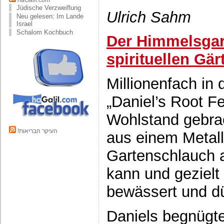
haGalil.com
Jüdische Verzweiflung
Ulrich Sahm
Neu gelesen: Im Lande
Israel
Schalom Kochbuch
Der Himmelsgar
spirituellen Gär
Millionenfach in
„Daniel’s Root F
Wohlstand gebrac
!העיקר הבריאות
aus einem Metall
Gartenschlauch 
kann und geziel
bewässert und d
Daniels begnügte