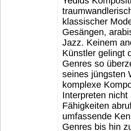
Yedids Komposit
traumwandlerisch
klassischer Moder
Gesängen, arabi
Jazz. Keinem an
Künstler gelingt
Genres so überz
seines jüngsten
komplexe Kompos
Interpreten nich
Fähigkeiten abru
umfassende Kenn
Genres bis hin zu