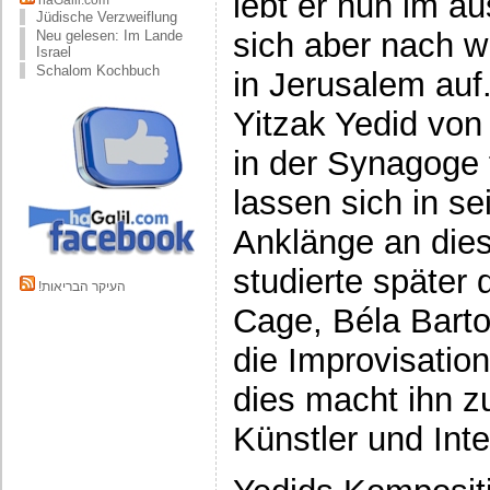
lebt er nun im au
haGalil.com
Jüdische Verzweiflung
sich aber nach w
Neu gelesen: Im Lande
Israel
Schalom Kochbuch
in Jerusalem auf
Yitzak Yedid vo
in der Synagoge 
lassen sich in s
Anklänge an dies
studierte später
!העיקר הבריאות
Cage, Béla Bart
die Improvisatio
dies macht ihn zu
Künstler und Int