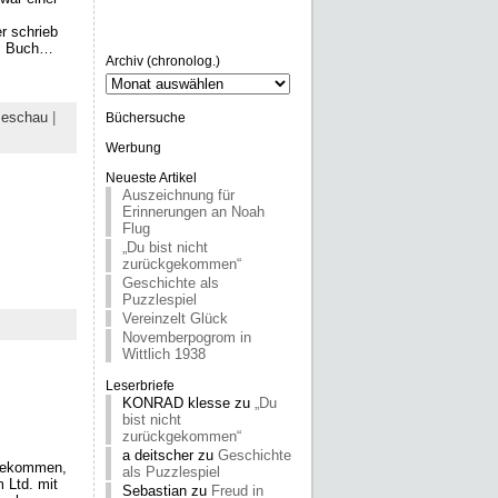
er schrieb
res Buch…
Archiv (chronolog.)
Archiv
(chronolog.)
seschau
|
Büchersuche
Werbung
Neueste Artikel
Auszeichnung für
Erinnerungen an Noah
Flug
„Du bist nicht
zurückgekommen“
Geschichte als
Puzzlespiel
Vereinzelt Glück
Novemberpogrom in
Wittlich 1938
Leserbriefe
KONRAD klesse
zu
„Du
bist nicht
zurückgekommen“
a deitscher
zu
Geschichte
t bekommen,
als Puzzlespiel
 Ltd. mit
Sebastian
zu
Freud in