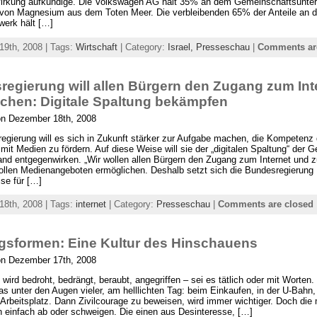
 Wirkung aufkündige. Die Volkswagen AG hält 35% an dem Gemeinschaftsunte
von Magnesium aus dem Toten Meer. Die verbleibenden 65% der Anteile an 
erk hält […]
9th, 2008 | Tags:
Wirtschaft
| Category:
Israel,
Presseschau
|
Comments ar
egierung will allen Bürgern den Zugang zum Int
chen: Digitale Spaltung bekämpfen
on Dezember 18th, 2008
egierung will es sich in Zukunft stärker zur Aufgabe machen, die Kompetenz 
it Medien zu fördern. Auf diese Weise will sie der „digitalen Spaltung“ der G
and entgegenwirken. „Wir wollen allen Bürgern den Zugang zum Internet und zu
llen Medienangeboten ermöglichen. Deshalb setzt sich die Bundesregierung
ise für […]
8th, 2008 | Tags:
internet
| Category:
Presseschau
|
Comments are closed
sformen: Eine Kultur des Hinschauens
on Dezember 17th, 2008
wird bedroht, bedrängt, beraubt, angegriffen – sei es tätlich oder mit Worten.
as unter den Augen vieler, am helllichten Tag: beim Einkaufen, in der U-Bahn, 
Arbeitsplatz. Dann Zivilcourage zu beweisen, wird immer wichtiger. Doch die
 einfach ab oder schweigen. Die einen aus Desinteresse, […]