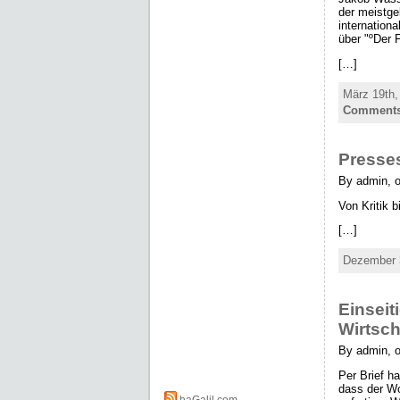
der meistge
internationa
über "ºDer 
[…]
März 19th,
Comments 
Presse
By admin, 
Von Kritik 
[…]
Dezember 3
Einseit
Wirtsc
By admin, 
Per Brief h
dass der Wo