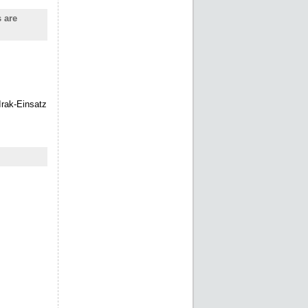
 are
Irak-Einsatz