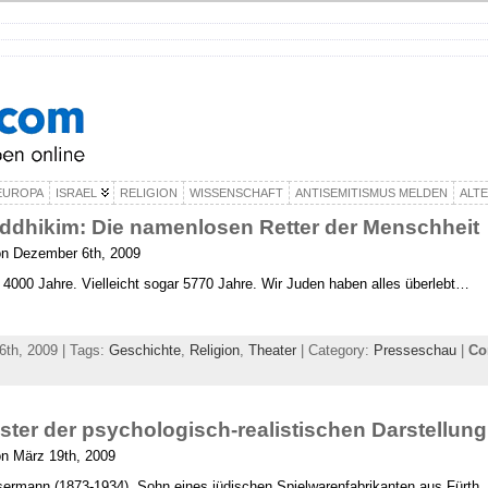
EUROPA
ISRAEL
RELIGION
WISSENSCHAFT
ANTISEMITISMUS MELDEN
ALT
ddhikim: Die namenlosen Retter der Menschheit
on Dezember 6th, 2009
 4000 Jahre. Vielleicht sogar 5770 Jahre. Wir Juden haben alles überlebt…
th, 2009 | Tags:
Geschichte
,
Religion
,
Theater
| Category:
Presseschau
|
Co
ster der psychologisch-realistischen Darstellung
n März 19th, 2009
rmann (1873-1934), Sohn eines jüdischen Spielwarenfabrikanten aus Fürth, 