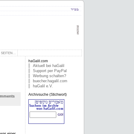
E SEITEN…
haGalil.com
Aktuell bei haGalil
Support per PayPal
Werbung schalten?
buecher.hagalil.com
haGalil e.V.
Archivsuche (Stichwort)
mments
war einer