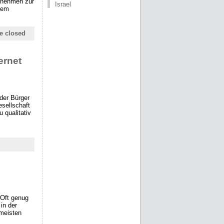
rnehmen zur
Israel
dem
e closed
ernet
der Bürger
esellschaft
 qualitativ
 Oft genug
in der
 meisten