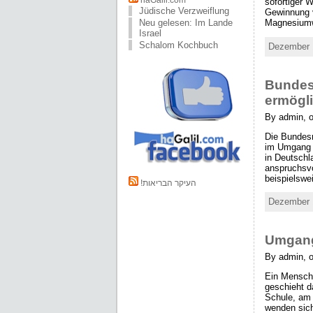
haGalil.com
sofortiger
Jüdische Verzweiflung
Gewinnung 
Magnesiumw
Neu gelesen: Im Lande
Israel
Schalom Kochbuch
Dezember 1
Bundesr
ermögli
By admin, 
Die Bundesr
im Umgang m
in Deutschl
anspruchsvo
beispielswe
!העיקר הבריאות
Dezember 1
Umgang
By admin, 
Ein Mensch 
geschieht d
Schule, am 
wenden sich