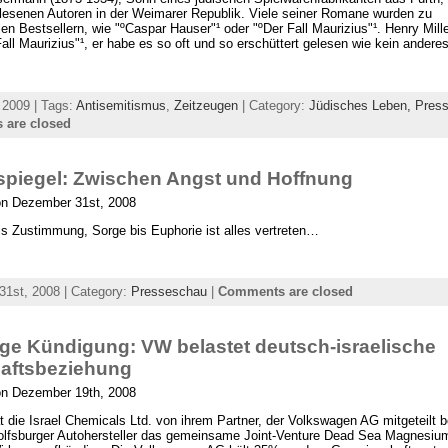
lesenen Autoren in der Weimarer Republik. Viele seiner Romane wurden zu
len Bestsellern, wie "ºCaspar Hauser"¹ oder "ºDer Fall Maurizius"¹. Henry Mill
Fall Maurizius"¹, er habe es so oft und so erschüttert gelesen wie kein ande
 2009 | Tags:
Antisemitismus
,
Zeitzeugen
| Category:
Jüdisches Leben,
Pres
are closed
spiegel: Zwischen Angst und Hoffnung
on Dezember 31st, 2008
bis Zustimmung, Sorge bis Euphorie ist alles vertreten…
1st, 2008 | Category:
Presseschau
|
Comments are closed
ige Kündigung: VW belastet deutsch-israelische
haftsbeziehung
on Dezember 19th, 2008
at die Israel Chemicals Ltd. von ihrem Partner, der Volkswagen AG mitgeteil
lfsburger Autohersteller das gemeinsame Joint-Venture Dead Sea Magnesium