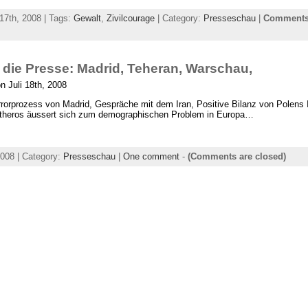
7th, 2008 | Tags:
Gewalt
,
Zivilcourage
| Category:
Presseschau
|
Comments
n die Presse: Madrid, Teheran, Warschau,
n Juli 18th, 2008
errorprozess von Madrid, Gespräche mit dem Iran, Positive Bilanz von Polens 
ftheros äussert sich zum demographischen Problem in Europa…
2008 | Category:
Presseschau
|
One comment
-
(Comments are closed)