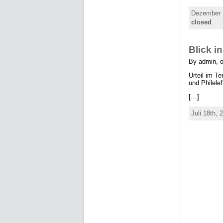
Dezember 1
closed
Blick i
By admin, o
Urteil im T
und Philele
[…]
Juli 18th, 