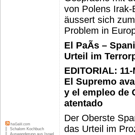
von Polens Irak
äussert sich zu
Problem in Eur
El PaÃ­s – Span
Urteil im Terro
EDITORIAL: 11-
El Supremo avala
y el empleo de 
atentado
Der Oberste Span
haGalil.com
das Urteil im Pr
Schalom Kochbuch
Auswanderung aus Israel