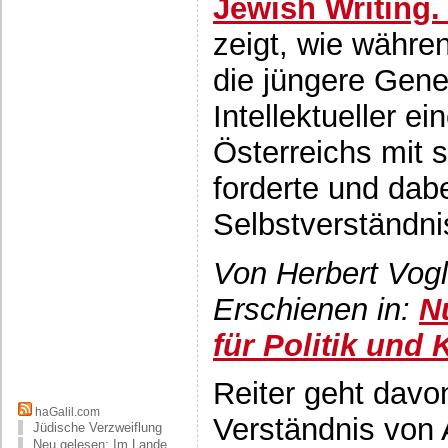
Jewish Writing.
zeigt, wie währe
die jüngere Gene
Intellektueller 
Österreichs mit 
forderte und dab
Selbstverständni
Von Herbert Vog
Erschienen in:
N
für Politik und 
Reiter geht davo
haGalil.com
Verständnis von 
Jüdische Verzweiflung
Neu gelesen: Im Lande