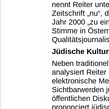
nennt Reiter unt
Zeitschrift „nu“, 
Jahr 2000 „zu ei
Stimme in Österr
Qualitätsjournal
Jüdische Kultur
Neben traditione
analysiert Reite
elektronische Me
Sichtbarwerden j
öffentlichen Disk
prononciert jüdis