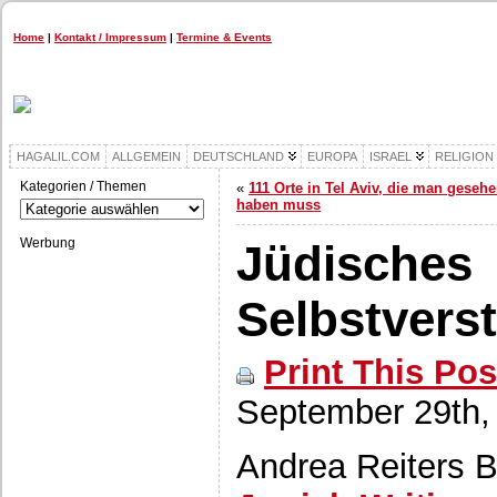
Home
|
Kontakt / Impressum
|
Termine & Events
HAGALIL.COM
ALLGEMEIN
DEUTSCHLAND
EUROPA
ISRAEL
RELIGION
Kategorien / Themen
«
111 Orte in Tel Aviv, die man geseh
Kategorien
haben muss
/
Themen
Werbung
Jüdisches
Selbstvers
Print This Pos
September 29th,
Andrea Reiters B