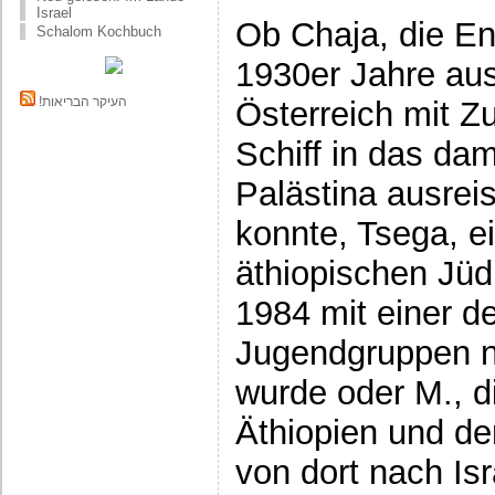
Israel
Ob Chaja, die En
Schalom Kochbuch
1930er Jahre au
!העיקר הבריאות
Österreich mit Z
Schiff in das dam
Palästina ausrei
konnte, Tsega, e
äthiopischen Jüdi
1984 mit einer de
Jugendgruppen n
wurde oder M., d
Äthiopien und de
von dort nach Isr