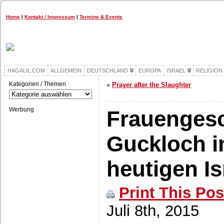
Home
|
Kontakt / Impressum
|
Termine & Events
HAGALIL.COM
ALLGEMEIN
DEUTSCHLAND
EUROPA
ISRAEL
RELIGION
Kategorien / Themen
«
Prayer after the Slaughter
Kategorien
/
Themen
Werbung
Frauengesc
Guckloch in
heutigen Is
Print This Pos
Juli 8th, 2015