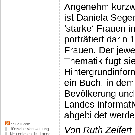
Angenehm kurzwei
ist Daniela Sege
’starke‘ Frauen i
porträtiert darin 
Frauen. Der jewe
Thematik fügt sie
Hintergrundinfor
ein Buch, in dem 
Bevölkerung und
Landes informati
abgebildet werd
haGalil.com
Von Ruth Zeifert
Jüdische Verzweiflung
Neu gelesen: Im Lande