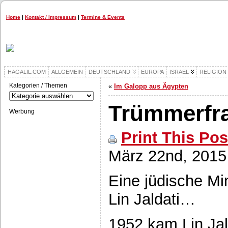
Home
|
Kontakt / Impressum
|
Termine & Events
HAGALIL.COM
ALLGEMEIN
DEUTSCHLAND
EUROPA
ISRAEL
RELIGION
Kategorien / Themen
«
Im Galopp aus Ägypten
Kategorien
/
Trümmerfra
Themen
Werbung
Print This Pos
März 22nd, 2015
Eine jüdische Min
Lin Jaldati…
1952 kam Lin Jal