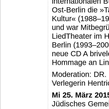
internationalen Bü
Ost-Berlin die »
Kultur« (1988–1
und war Mitbegrü
LiedTheater im 
Berlin (1993–200
neue CD A brivele
Hommage an Lin 
Moderation: DR
Verlegerin Hentr
Mi 25. März 2015
Jüdisches Geme