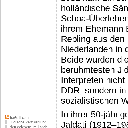
holländische Sän
Schoa-Überleben
ihrem Ehemann 
Rebling aus den
Niederlanden in 
Beide wurden di
berühmtesten Jid
Interpreten nicht 
DDR, sondern in
sozialistischen W
In ihrer 50-jähri
haGalil.com
Jaldati (1912–19
Jüdische Verzweiflung
Neu gelesen: Im Lande