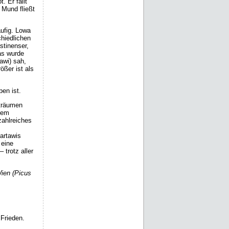
. Er fällt
 Mund fließt
äufig. Lowa
chiedlichen
stinenser,
as wurde
awi) sah,
ößer ist als
ben ist.
 träumen
inem
zahlreiches
artawis
 eine
 trotz aller
ien (Picus
 Frieden.