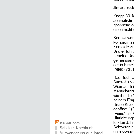
Smart, red
Knapp 30 Ja
Journalisti
spannend ge
einen nicht 
Sartawi war
kompromissbe
Kontakte zu
Und er führ
Israelis. Da
gemeinsame
der in Isra
Peled (vgl. 
Das Buch wi
Sartawi sow
Wien auf In
Menschenrec
wie ihn die
seinem Enga
Bruno Kreis
geöffnet.“ (
„Feind“ als 
Hinrichtung
letzten Jah
haGalil.com
Schwerer je
Schalom Kochbuch
unmissverst
Auswanderung aus Israel