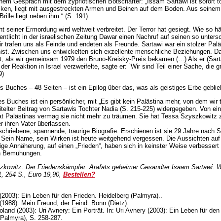
inem Gespräch mit dem zypriotischen Botschafter: „Issam Sartawi ist sofort tot
ken, liegt mit ausgestreckten Armen und Beinen auf dem Boden. Aus seinem
Brille liegt neben ihm.“ (S. 191)
ht seiner Ermordung wird weltweit verbreitet. Der Terror hat gesiegt. Wie so h
fentlicht in der israelischen Zeitung Dawar einen Nachruf auf seinen so unters
ir trafen uns als Feinde und endeten als Freunde. Sartawi war ein stolzer Palä
nist. Zwischen uns entwickelten sich exzellente menschliche Beziehungen. D
ft, als wir gemeinsam 1979 den Bruno-Kreisky-Preis bekamen (…) Als er (Sart
der Reaktion in Israel verzweifelte, sagte er: `Wir sind Teil einer Sache, die gr
9)
s Buches – 48 Seiten – ist ein Epilog über das, was als geistiges Erbe geblie
 Buches ist ein persönlicher, mit „Es gibt kein Palästina mehr, von dem wir
itelter Beitrag von Sartawis Tochter Nadia (S. 215-225) widergegeben. Von e
at Palästinas vermag sie nicht mehr zu träumen. Sie hat Tessa Szyszkowitz 
r ihren Vater überlassen.
schriebene, spannende, traurige Biografie. Erschienen ist sie 29 Jahre nach S
Sein Name, sein Wirken ist heute weitgehend vergessen. Die Aussichten auf
ige Annäherung, auf einen „Frieden“, haben sich in keinster Weise verbessert –
en Bemühungen.
kowitz: Der Friedenskämpfer. Arafats geheimer Gesandter Isaam Sartawi. W
1, 254 S., Euro 19,90,
Bestellen?
 (2003): Ein Leben für den Frieden. Heidelberg (Palmyra)..
 (1988): Mein Freund, der Feind. Bonn (Dietz).
land (2003): Uri Avnery: Ein Porträt. In: Uri Avnery (2003): Ein Leben für den
(Palmyra), S. 258-287.