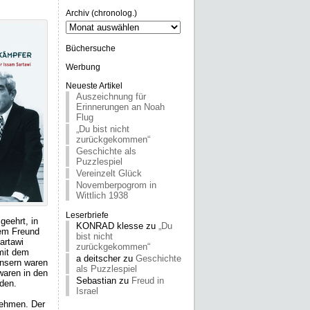
Archiv (chronolog.)
Archiv
(chronolog.)
Büchersuche
Werbung
Neueste Artikel
Auszeichnung für
Erinnerungen an Noah
Flug
„Du bist nicht
zurückgekommen“
Geschichte als
Puzzlespiel
Vereinzelt Glück
Novemberpogrom in
Wittlich 1938
Leserbriefe
geehrt, in
KONRAD klesse
zu
„Du
nem Freund
bist nicht
artawi
zurückgekommen“
 mit dem
a deitscher
zu
Geschichte
nensern waren
als Puzzlespiel
waren in den
Sebastian
zu
Freud in
rden.
Israel
nehmen. Der