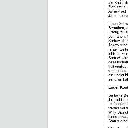
als Basis d
Zionismus, 
Avnery auf,
Jahre späte
Einen Schwe
Bemühen, ab
Erfolg) zu a
permanent M
Sartawi dis
Jakow Arnon
Israel; wei
lebte in Fr
Sartawi wird
gesellschaf
kultivierte
vermochte. 
ein unglaub
sehr, wir h
Enger Kont
Sartawis Be
ihn nicht i
umfänglich 
treffen sol
Willy Brand
eines privat
Status erhäl