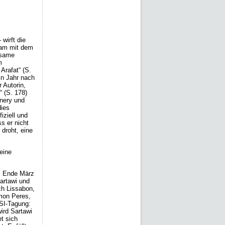
wirft die
nsam mit dem
nsame
m
Arafat“ (S.
ein Jahr nach
 Autorin,
“ (S. 178)
vnery und
dies
iziell und
s er nicht
 droht, eine
 eine
t. Ende März
artawi und
ch Lissabon,
imon Peres,
 SI-Tagung:
wird Sartawi
t sich