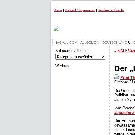
Home
|
Kontakt / Impressum
|
Termine & Events
HAGALIL.COM
ALLGEMEIN
DEUTSCHLAND
Kategorien / Themen
«
NSU: Ver
Kategorien
/
Themen
Werbung
Der „
Print T
Oktober 21s
Die Generati
Politiker I
als ein Sy
Von Roland
Jüdische Z
Der Hoffnun
gewaltsamer
einem Lissa
wurde in d