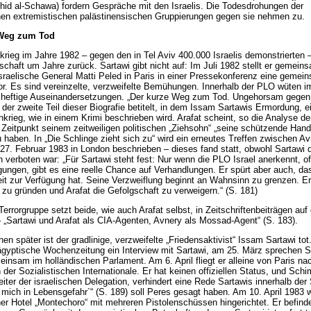
hid al-Schawa) fordern Gespräche mit den Israelis. Die Todesdrohungen der
en extremistischen palästinensischen Gruppierungen gegen sie nehmen zu.
 Weg zum Tod
krieg im Jahre 1982 – gegen den in Tel Aviv 400.000 Israelis demonstrierten – 
tschaft um Jahre zurück. Sartawi gibt nicht auf: Im Juli 1982 stellt er gemei
sraelische General Matti Peled in Paris in einer Pressekonferenz eine gemei
or. Es sind vereinzelte, verzweifelte Bemühungen. Innerhalb der PLO wüten i
 heftige Auseinandersetzungen. „Der kurze Weg zum Tod. Ungehorsam gegen 
 der zweite Teil dieser Biografie betitelt, in dem Issam Sartawis Ermordung, 
krieg, wie in einem Krimi beschrieben wird. Arafat scheint, so die Analyse der
 Zeitpunkt seinem zeitweiligen politischen „Ziehsohn“ „seine schützende Hand
 haben. In „Die Schlinge zieht sich zu“ wird ein erneutes Treffen zwischen A
27. Februar 1983 in London beschrieben – dieses fand statt, obwohl Sartawi 
 verboten war: „Für Sartawi steht fest: Nur wenn die PLO Israel anerkennt, off
ungen, gibt es eine reelle Chance auf Verhandlungen. Er spürt aber auch, das
eit zur Verfügung hat. Seine Verzweiflung beginnt an Wahnsinn zu grenzen. Er
zu gründen und Arafat die Gefolgschaft zu verweigern.“ (S. 181)
errorgruppe setzt beide, wie auch Arafat selbst, in Zeitschriftenbeiträgen auf
– „Sartawi und Arafat als CIA-Agenten, Avnery als Mossad-Agent“ (S. 183).
n später ist der gradlinige, verzweifelte „Friedensaktivist“ Issam Sartawi to
 ägyptische Wochenzeitung ein Interview mit Sartawi, am 25. März sprechen S
insam im holländischen Parlament. Am 6. April fliegt er alleine von Paris na
 der Sozialistischen Internationale. Er hat keinen offiziellen Status, und Sch
eiter der israelischen Delegation, verhindert eine Rede Sartawis innerhalb der
t mich in Lebensgefahr´“ (S. 189) soll Peres gesagt haben. Am 10. April 1983 
er Hotel „Montechoro“ mit mehreren Pistolenschüssen hingerichtet. Er befinde