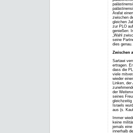
palästinens
palästinens
Arafat eine
zwischen de
gleichen Ja
zur PLO auf
genießen: I
„Wahl zwisc
seine Partn
dies genau. 
Zwischen a
Sartawi ver
ertragen. E
dass die PL
viele mitve
wieder eine
Linken, der 
zunehmenden
der Weiterv
seines Freu
gleichzeiti
Israels wur
aus (s. Kau
Immer wiede
keine milit
jemals eine 
innerhalb d