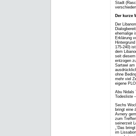
Stadt (Rasc
verschieden
Der kurze
Der Libanon
Dialogberei
ehemalige i
Erklärung v
Hintergrund
175-240) ist
dem Libanon
seit diesem
entzogen zu
Sartawi am 
ausdrücklich
ohne Beding
mehr viel Z
eigene PLO 
Abu Nidals T
Todesliste 
Sechs Woche
bringt eine
Avnery geme
zum Treffen
seinerzeit L
„`Das bring
im Lissabon