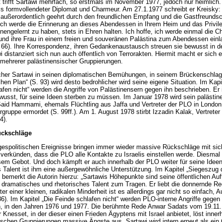
t trifft Sartawi mehrfach, so erstmals im November 1977, jedoch nur heimlich.
als formvollendeter Diplomat und Charmeur. Am 27.1.1977 schreibt er Kreisky: „
außerordentlich geehrt durch den freundlichen Empfang und die Gastfreundsc
Ich werde die Erinnerung an dieses Abendessen in Ihrem Heim und das Privile
nengelernt zu haben, stets in Ehren halten. Ich hoffe, ich werde einmal die 
und ihre Frau in einem freien und souveränen Palästina zum Abendessen einl
 66). Ihre Korrespondenz, ihren Gedankenaustausch streuen sie bewusst in 
i distanziert sich nun auch öffentlich von Terrorakten. Hiermit macht er sich 
mehrerer palästinensischer Gruppierungen.
icher Sartawi in seinen diplomatischen Bemühungen, in seinem Brückenschla
chen Plan“ (S. 93) wird desto bedrohlicher wird seine eigene Situation. Im Kapi
afen nicht“ werden die Angriffe von Palästinensern gegen ihn beschrieben. Er 
ewusst, für seine Ideen sterben zu müssen. Im Januar 1978 wird sein palästin
 Said Hammami, ehemals Flüchtling aus Jaffa und Vertreter der PLO in London
rgruppe ermordet (S. 99ff.). Am 1. August 1978 stirbt Izzadin Kalak, Vertreter
4).
ückschläge
gespolitischen Ereignisse bringen immer wieder massive Rückschläge mit sic
t verkünden, dass die PLO alle Kontakte zu Israelis einstellen werde. Diesmal
sem Gebot. Und doch kämpft er auch innerhalb der PLO weiter für seine Ideen
s Talent ist ihm eine außergewöhnliche Unterstützung. Im Kapitel „Siegeszug 
bemerkt die Autorin hierzu: „Sartawis Höhepunkte sind seine öffentlichen Auftr
dramatisches und rhetorisches Talent zum Tragen. Er liebt die donnernde Re
ter einer kleinen, radikalen Minderheit ist es allerdings gar nicht so einfach, A
86). Im Kapitel „Die Feinde schlafen nicht“ werden PLO-interne Angriffe gegen 
, in den Jahren 1976 und 1977. Die berühmte Rede Anwar Sadats vom 19.11.
 Knesset, in der dieser einen Frieden Ägyptens mit Israel anbietet, löst inner
ischen Gruppierungen massive Ängste aus. Sartawi wird intern erneut als ein