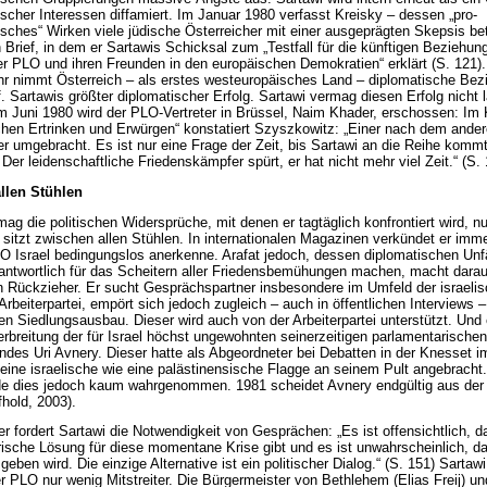
ischer Interessen diffamiert. Im Januar 1980 verfasst Kreisky – dessen „pro-
isches“ Wirken viele jüdische Österreicher mit einer ausgeprägten Skepsis be
n Brief, in dem er Sartawis Schicksal zum „Testfall für die künftigen Beziehun
r PLO und ihren Freunden in den europäischen Demokratien“ erklärt (S. 121).
hr nimmt Österreich – als erstes westeuropäisches Land – diplomatische Be
. Sartawis größter diplomatischer Erfolg. Sartawi vermag diesen Erfolg nicht 
m Juni 1980 wird der PLO-Vertreter in Brüssel, Naim Khader, erschossen: Im 
hen Ertrinken und Erwürgen“ konstatiert Szyszkowitz: „Einer nach dem ande
er umgebracht. Es ist nur eine Frage der Zeit, bis Sartawi an die Reihe komm
Der leidenschaftliche Friedenskämpfer spürt, er hat nicht mehr viel Zeit.“ (S.
llen Stühlen
mag die politischen Widersprüche, mit denen er tagtäglich konfrontiert wird, n
r sitzt zwischen allen Stühlen. In internationalen Magazinen verkündet er imme
O Israel bedingungslos anerkenne. Arafat jedoch, dessen diplomatischen Unf
rantwortlich für das Scheitern aller Friedensbemühungen machen, macht dara
n Rückzieher. Er sucht Gesprächspartner insbesondere im Umfeld der israeli
Arbeiterpartei, empört sich jedoch zugleich – auch in öffentlichen Interviews 
 Siedlungsausbau. Dieser wird auch von der Arbeiterpartei unterstützt. Und er
erbreitung der für Israel höchst ungewohnten seinerzeitigen parlamentarischen 
ndes Uri Avnery. Dieser hatte als Abgeordneter bei Debatten in der Knesset 
g eine israelische wie eine palästinensische Flagge an seinem Pult angebracht.
de dies jedoch kaum wahrgenommen. 1981 scheidet Avnery endgültig aus der
fhold, 2003).
r fordert Sartawi die Notwendigkeit von Gesprächen: „Es ist offensichtlich, d
ärische Lösung für diese momentane Krise gibt und es ist unwahrscheinlich, d
geben wird. Die einzige Alternative ist ein politischer Dialog.“ (S. 151) Sartawi
er PLO nur wenig Mitstreiter. Die Bürgermeister von Bethlehem (Elias Freij) 