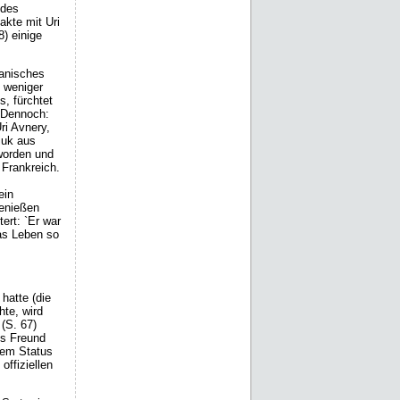
 des
akte mit Uri
) einige
manisches
 weniger
s, fürchtet
 Dennoch:
ri Avnery,
iuk aus
 worden und
 Frankreich.
ein
genießen
ert: `Er war
as Leben so
hatte (die
hte, wird
(S. 67)
ys Freund
 dem Status
offiziellen