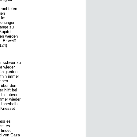
trachteten –
gen
 Im
ziehungen
lange zu
Kapitel
ren werden
t. Er weiß
 124)
ur schwer zu
r wieder,
ähigkeiten
ufhin immer
schen
– über den
 hilft bei
Initiativen
immer wieder
 Innerhalb
 Knesset
ass es
ass es
 findet
und von Gaza