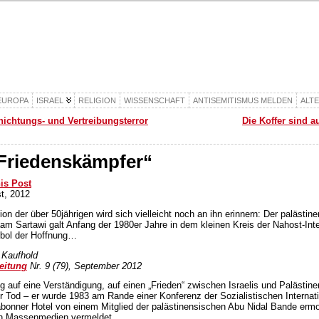
EUROPA
ISRAEL
RELIGION
WISSENSCHAFT
ANTISEMITISMUS MELDEN
ALT
nichtungs- und Vertreibungsterror
Die Koffer sind 
Friedenskämpfer“
his Post
t, 2012
on der über 50jährigen wird sich vielleicht noch an ihn erinnern: Der palästin
saam Sartawi galt Anfang der 1980er Jahre in dem kleinen Kreis der Nahost-Int
mbol der Hoffnung…
 Kaufhold
eitung
Nr. 9 (79), September 2012
g auf eine Verständigung, auf einen „Frieden“ zwischen Israelis und Palästine
 Tod – er wurde 1983 am Rande einer Konferenz der Sozialistischen Internati
bonner Hotel von einem Mitglied der palästinensischen Abu Nidal Bande ermo
en Massenmedien vermeldet.