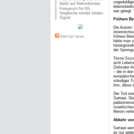
ungeduldige
bleibt auf Rekordniveau
lebensbedro
Freispruch für NS-
war gelegt.
Vergleiche sendet fatales
Signal
Frühere Bet
Die Autorin
österreichi
frühere Bet
!העיקר הבריאות
hätte man s
hintergründ
der Sprengu
Tessa Szysz
acht Lebens
Ziehvater A
– die in de
europäische
ständiger T
ihm, diese 
Der Tod sei
Sartawi. De
palästinens
israelisches
Meron verlie
Abkehr vom
Sartawi wen
es nur gebe