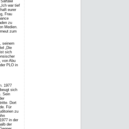
 Sartawi
Ich war tief
haft eurer
g, Frau
Chance
aden zu
den Medien.
erneut zum
g, seinem
tel „Die
ist sich
ensischer
, von Abu
 der PLO in
h. 1977
 beugt sich
. Sein
der
itte. Dort
de. Für
uditorien zu
ihn
1977 in der
halb der
 Gegner