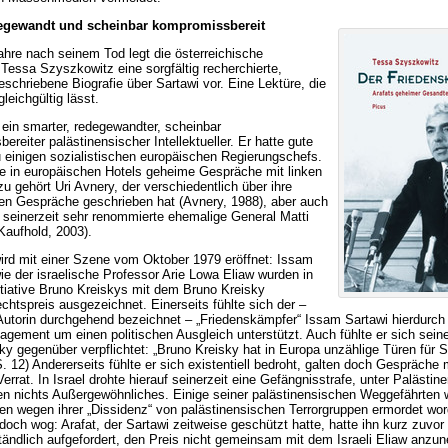
egewandt und scheinbar kompromissbereit
hre nach seinem Tod legt die österreichische
n Tessa Szyszkowitz eine sorgfältig recherchierte,
schriebene Biografie über Sartawi vor. Eine Lektüre, die
gleichgültig lässt.
 ein smarter, redegewandter, scheinbar
reiter palästinensischer Intellektueller. Er hatte gute
 einigen sozialistischen europäischen Regierungschefs.
te in europäischen Hotels geheime Gespräche mit linken
zu gehört Uri Avnery, der verschiedentlich über ihre
n Gespräche geschrieben hat (Avnery, 1988), aber auch
el seinerzeit sehr renommierte ehemalige General Matti
Kaufhold, 2003).
rd mit einer Szene vom Oktober 1979 eröffnet: Issam
ie der israelische Professor Arie Lowa Eliaw wurden in
itiative Bruno Kreiskys mit dem Bruno Kreisky
htspreis ausgezeichnet. Einerseits fühlte sich der –
 Autorin durchgehend bezeichnet – „Friedenskämpfer“ Issam Sartawi hierdurch 
gement um einen politischen Ausgleich unterstützt. Auch fühlte er sich sei
ky gegenüber verpflichtet: „Bruno Kreisky hat in Europa unzählige Türen für S
S. 12) Andererseits fühlte er sich existentiell bedroht, galten doch Gespräche
Verrat. In Israel drohte hierauf seinerzeit eine Gefängnisstrafe, unter Palästi
en nichts Außergewöhnliches. Einige seiner palästinensischen Weggefährten 
ren wegen ihrer „Dissidenz“ von palästinensischen Terrorgruppen ermordet wo
doch wog: Arafat, der Sartawi zeitweise geschützt hatte, hatte ihn kurz zuvor
ändlich aufgefordert, den Preis nicht gemeinsam mit dem Israeli Eliaw anzu