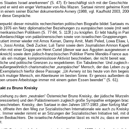
es Staates Israel anerkennen“ (S. 47). Er beschäftigt sich mit der Geschichte
und er wird ein enger Vertrauter von Abu Mazen. Sartawi nimmt geheime Kont
 in einem seiner Bücher dokumentierte Avnery (1988, vgl. Kaufhold 2003, 2008
r diese Gespräche.
rpunkt dieser minutiös recherchierten politischen Biografie bildet Sartawis 
 1976 ein Netz diplomatischer Beziehungen zu europäischen sowie (mit weit
merikanischen Politikern (S. 77-84, S. 113f.) zu knüpfen. Er lebt häufig in Pari
ordanschläge von palästinensischen sowie von israelischen Gruppierungen.
kutiert immer wieder mit Amos Kenan, Danny Amit, Matti Peled, Lowa Eliaw, U
, Jossi Amitai, Dedi Zucker, Luli Tamir sowie dem Journalisten Amnon Kapel
terhin mit einer Gruppe um Henri Curiel (dieser war aus Ägypten ausgewiesen
ankreich) sowie dem jüdisch-französischen Politiker Pierre Mendés-France aus
 als ein mutiger, kompromissloser Aktivist beschrieben, der nicht bereit war,
tliche und politische Grenzen zu respektieren. Ein Tabubrecher. Und zugleich 
r, außergewöhnlich charismatischer „europäischer“ Mensch, der das Leben zu 
Exemplarisch hierfür diese Passage: „Uri Avnery ist bis heute von ihm begeist
lich mutiger Mensch, ein Abenteurer im besten Sinne. Er genoss außerdem d
aben unsere Arbeitstage immer mit einem guten Essen beendet´“ (S. 61).
akt zu Bruno Kreisky
ziehung zu dem „neutralen“ Österreicher Bruno Kreisky, der jüdische Wurzeln 
nteressierten) und den Palästinensern zugleich große Sympathie entgegen brac
beschrieben. Kreisky, den Sartawi in den Jahren 1977-1983 „über fünfzig Mal“ 
lte, öffnete ihm den Weg zur Sozialistischen Internationale wie auch zu Kreisk
t. Immer wieder nimmt er an Sitzungen der Sozialistischen Initiative teil, mit
en Beobachters. Die israelische Arbeiterpartei lässt es nicht zu, dass er einen 
t.