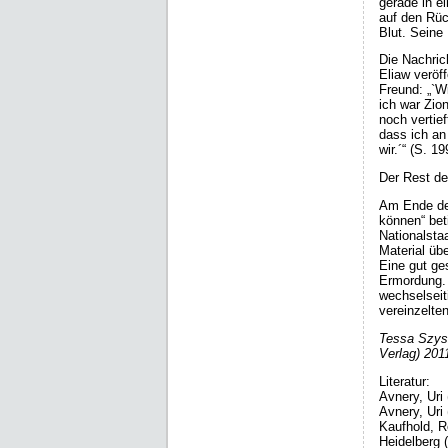
gerade in e
auf den Rüc
Blut. Seine 
Die Nachric
Eliaw veröf
Freund: „`W
ich war Zio
noch vertie
dass ich an 
wir.´“ (S. 19
Der Rest de
Am Ende des
können“ bet
Nationalsta
Material übe
Eine gut ge
Ermordung. 
wechselseit
vereinzelt
Tessa Szysz
Verlag) 201
Literatur:
Avnery, Uri
Avnery, Uri
Kaufhold, Ro
Heidelberg 