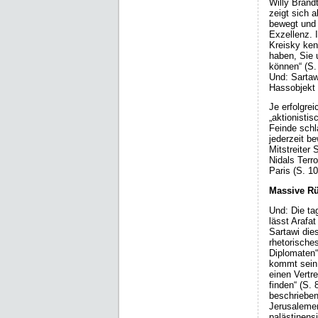
Willy Brand
zeigt sich 
bewegt und 
Exzellenz. 
Kreisky ken
haben, Sie 
können“ (S.
Und: Sartaw
Hassobjekt 
Je erfolgre
„aktionistis
Feinde schl
jederzeit b
Mitstreiter
Nidals Terro
Paris (S. 10
Massive R
Und: Die ta
lässt Arafa
Sartawi die
rhetorische
Diplomaten“ 
kommt sein 
einen Vertre
finden“ (S. 
beschrieben
Jerusalemer
palästinens