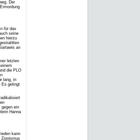
nweg. Der
r Ermordung
n für das
 auch seine
nen hierzu
estrahlten
Sartawis an
er letzten
 seinem
 und die PLO
en
 lang, in
 Es gelingt
dikalisiert
ten
s gegen ein
elerin Hanna
Frieden kann
n Zionismus