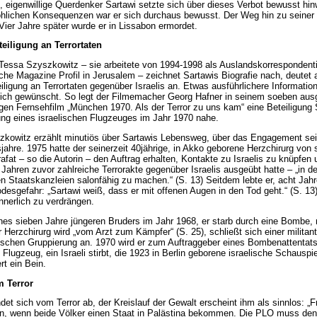
, eigenwillige Querdenker Sartawi setzte sich über dieses Verbot bewusst hi
hlichen Konsequenzen war er sich durchaus bewusst. Der Weg hin zu seine
 Vier Jahre später wurde er in Lissabon ermordet.
eiligung an Terrortaten
 Tessa Szyszkowitz – sie arbeitete von 1994-1998 als Auslandskorrespondenti
sche Magazine Profil in Jerusalem – zeichnet Sartawis Biografie nach, deutet
eiligung an Terrortaten gegenüber Israelis an. Etwas ausführlichere Informatio
ich gewünscht. So legt der Filmemacher Georg Hafner in seinem soeben ausg
igen Fernsehfilm „München 1970. Als der Terror zu uns kam“ eine Beteiligung 
ng eines israelischen Flugzeuges im Jahr 1970 nahe.
kowitz erzählt minutiös über Sartawis Lebensweg, über das Engagement sein
jahre. 1975 hatte der seinerzeit 40jährige, in Akko geborene Herzchirurg von
rafat – so die Autorin – den Auftrag erhalten, Kontakte zu Israelis zu knüpfen
n Jahren zuvor zahlreiche Terrorakte gegenüber Israelis ausgeübt hatte – „in d
n Staatskanzleien salonfähig zu machen.“ (S. 13) Seitdem lebte er, acht Jahre
odesgefahr: „Sartawi weiß, dass er mit offenen Augen in den Tod geht.“ (S. 13)
innerlich zu verdrängen.
nes sieben Jahre jüngeren Bruders im Jahr 1968, er starb durch eine Bombe, ra
r Herzchirurg wird „vom Arzt zum Kämpfer“ (S. 25), schließt sich einer militan
ischen Gruppierung an. 1970 wird er zum Auftraggeber eines Bombenattentat
 Flugzeug, ein Israeli stirbt, die 1923 in Berlin geborene israelische Schauspi
rt ein Bein.
 Terror
det sich vom Terror ab, der Kreislauf der Gewalt erscheint ihm als sinnlos: „
n, wenn beide Völker einen Staat in Palästina bekommen. Die PLO muss de