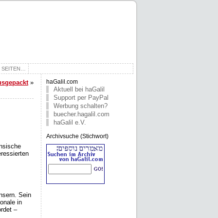
E SEITEN…
ausgepackt
»
haGalil.com
Aktuell bei haGalil
Support per PayPal
Werbung schalten?
buecher.hagalil.com
haGalil e.V.
Archivsuche (Stichwort)
ensische
eressierten
nsern. Sein
onale in
rdet –