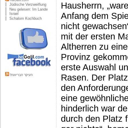
haGalil.com
Hausherrn, „ware
Jüdische Verzweiflung
Neu gelesen: Im Lande
Anfang dem Spie
Israel
Schalom Kochbuch
nicht gewachsen
mit der ersten M
Altherren zu eine
Provinz gekomme
erste Auswahl un
Rasen. Der Platz
!העיקר הבריאות
den Anforderung
eine gewöhnlich
hinderlich war de
durch den Platz f