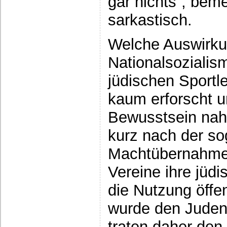
gar nichts“, bem
sarkastisch.
Welche Auswirku
Nationalsozialism
jüdischen Sportle
kaum erforscht u
Bewusstsein nah
kurz nach der s
Machtübernahme H
Vereine ihre jüdi
die Nutzung öffe
wurde den Juden 
traten daher den