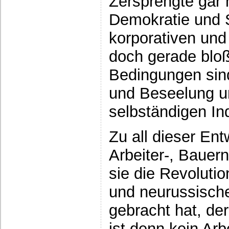
Zersprengte gar 
Demokratie und S
korporativen un
doch gerade blo
Bedingungen sind
und Beseelung u
selbständigen In
Zu all dieser Ent
Arbeiter-, Bauer
sie die Revoluti
und neurussisch
gebracht hat, der
ist denn kein Arb