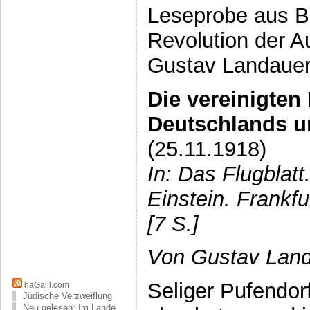
Leseprobe aus Ba
Revolution der A
Gustav Landaue
Die vereinigten
Deutschlands u
(25.11.1918)
In: Das Flugblatt
Einstein. Frankf
[7 S.]
Von Gustav Lan
Seliger Pufendorf
haGalil.com
Jüdische Verzweiflung
Neu gelesen: Im Lande