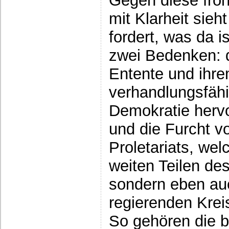
Gegen diese froh
mit Klarheit sieh
fordert, was da i
zwei Bedenken: d
Entente und ihre
verhandlungsfäh
Demokratie herv
und die Furcht vo
Proletariats, wel
weiten Teilen de
sondern eben au
regierenden Krei
So gehören die 