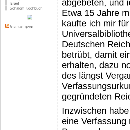
abgebeten, und i
Israel
Schalom Kochbuch
Etwa 15 Jahre mo
kaufte ich mir f
!העיקר הבריאות
Universalbibliot
Deutschen Reich
betrübt, damit e
erhalten, dazu n
des längst Verga
Verfassungsurku
gegründeten Reic
Inzwischen habe 
eine Verfassung n