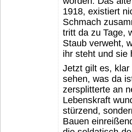
worden. Das alte
1918, existiert ni
Schmach zusam
tritt da zu Tage,
Staub verweht, w
ihr steht und sie h
Jetzt gilt es, kl
sehen, was da is
zersplitterte an 
Lebenskraft wund
stürzend, sonder
Bauen einreißend
die soldatisch-de