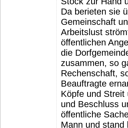
Stock zur Hand u
Da berieten sie 
Gemeinschaft und
Arbeitslust str
öffentlichen Ang
die Dorfgemeind
zusammen, so ga
Rechenschaft, s
Beauftragte erna
Köpfe und Streit
und Beschluss un
öffentliche Sach
Mann und stand b