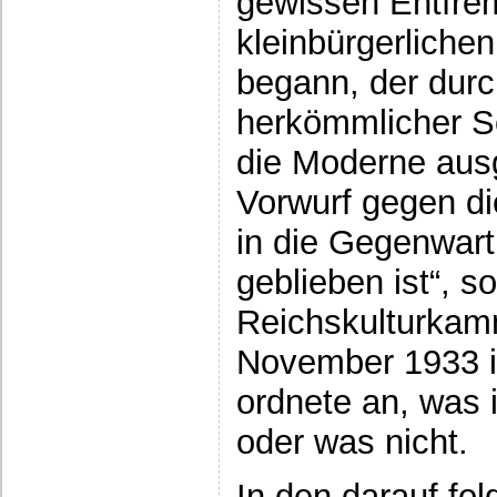
gewissen Entfrem
kleinbürgerliche
begann, der dur
herkömmlicher Sc
die Moderne ausg
Vorwurf gegen di
in die Gegenwart
geblieben ist“, s
Reichskulturkam
November 1933 i
ordnete an, was 
oder was nicht.
In den darauf fo