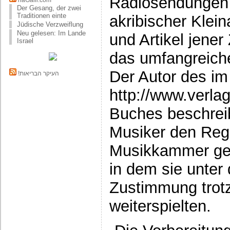
Radiosendungen a
haGalil.com
Der Gesang, der zwei
Traditionen einte
akribischer Klei
Jüdische Verzweiflung
Neu gelesen: Im Lande
und Artikel jener
Israel
das umfangreiche
Der Autor des im
!העיקר הבריאות
http://www.verla
Buches beschreib
Musiker den Reg
Musikkammer ges
in dem sie unte
Zustimmung trot
weiterspielten.