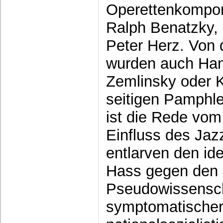
Operettenkompon
Ralph Benatzky,
Peter Herz. Von 
wurden auch Hann
Zemlinsky oder K
seitigen Pamphl
ist die Rede vo
Einfluss des Jaz
entlarven den id
Hass gegen den J
Pseudowissenscha
symptomatischer