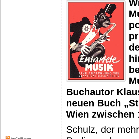
Wi
Mu
po
pr
de
hi
be
M
Buchautor Klau
neuen Buch „Ste
Wien zwischen 
Schulz, der mehr