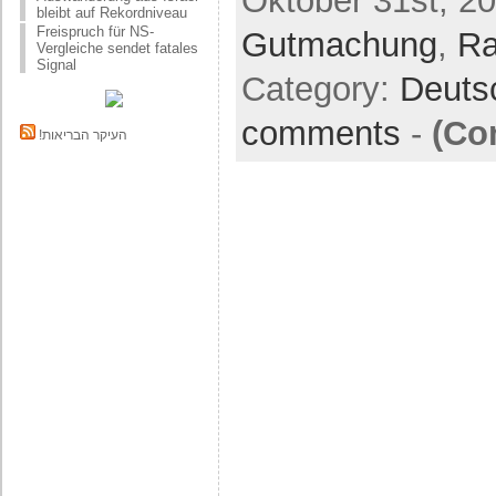
Oktober 31st, 20
bleibt auf Rekordniveau
Freispruch für NS-
Gutmachung
,
R
Vergleiche sendet fatales
Signal
Category:
Deuts
comments
-
(Co
!העיקר הבריאות