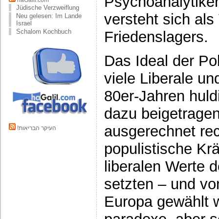
Psychoanalytiker
haGalil.com
Jüdische Verzweiflung
versteht sich als
Neu gelesen: Im Lande
Israel
Schalom Kochbuch
Friedenslagers.
Das Ideal der Po
viele Liberale un
80er-Jahren huld
dazu beigetragen
ausgerechnet rec
!העיקר הבריאות
populistische Krä
liberalen Werte 
setzten – und vo
Europa gewählt w