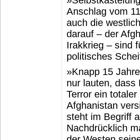
»Selbstkasteiun
Anschlag vom 11
auch die westli
darauf – der Afg
Irakkrieg – sind f
politisches Schei
»Knapp 15 Jahre 
nur lauten, dass
Terror ein totale
Afghanistan vers
steht im Begriff
Nachdrücklich ma
der Westen sein