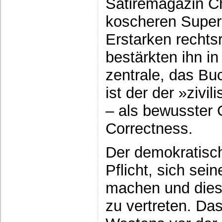
Satiremagazin C
koscheren Super
Erstarken rechts
bestärkten ihn i
zentrale, das Bu
ist der der »zivi
– als bewusster 
Correctness.
Der demokratisc
Pflicht, sich se
machen und diese
zu vertreten. Da