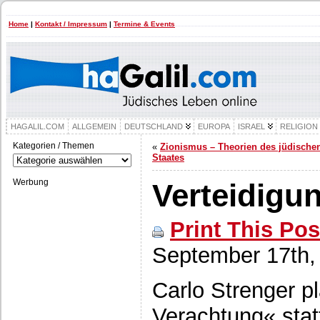
Home
|
Kontakt / Impressum
|
Termine & Events
HAGALIL.COM
ALLGEMEIN
DEUTSCHLAND
EUROPA
ISRAEL
RELIGION
Kategorien / Themen
«
Zionismus – Theorien des jüdische
Kategorien
Staates
/
Themen
Werbung
Verteidigun
Print This Pos
September 17th,
Carlo Strenger plä
Verachtung« stat