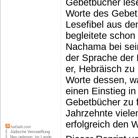
Gebetbücher lese
Worte des Gebet
Lesefibel aus de
begleitete schon
Nachama bei sein
der Sprache der Bi
er, Hebräisch zu 
Worte dessen, w
einen Einstieg in
Gebetbücher zu f
Jahrzehnte viele
erfolgreich den 
haGalil.com
Jüdische Verzweiflung
Neu gelesen: Im Lande