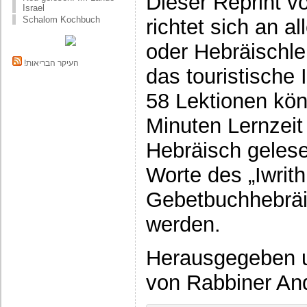
Dieser Reprint v
Israel
Schalom Kochbuch
richtet sich an a
oder Hebräischleh
!העיקר הבריאות
das touristische I
58 Lektionen kön
Minuten Lernzeit
Hebräisch geles
Worte des „Iwrit
Gebetbuchhebräi
werden.
Herausgegeben un