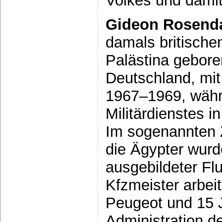
Volkes und damit
Gideon Rosend
damals britische
Palästina geboren
Deutschland, mi
1967–1969, währ
Militärdienstes i
Im sogenannten 
die Ägypter wurd
ausgebildeter F
Kfzmeister arbeit
Peugeot und 15 J
Administration d