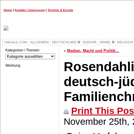
Home
|
Kontakt / Impressum
|
Termine & Events
HAGALIL.COM
ALLGEMEIN
DEUTSCHLAND
EUROPA
ISRAEL
RELIGION
Kategorien / Themen
«
Medien, Macht und Politik…
Kategorien
/
Rosendahli
Themen
Werbung
deutsch-jü
Familiench
Print This Pos
November 25th, 