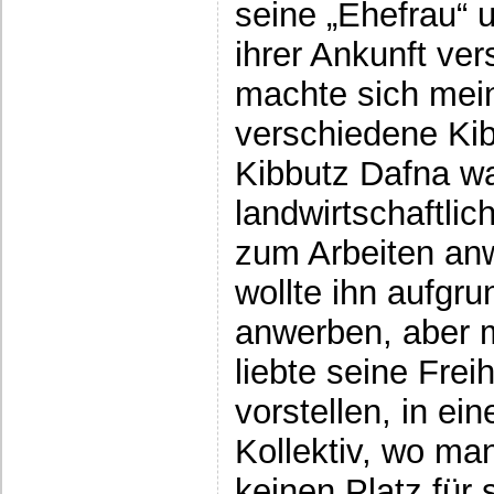
seine „Ehefrau“ 
ihrer Ankunft ve
machte sich mein
verschiedene Kib
Kibbutz Dafna wa
landwirtschaftlic
zum Arbeiten an
wollte ihn aufgru
anwerben, aber m
liebte seine Frei
vorstellen, in ei
Kollektiv, wo ma
keinen Platz für 