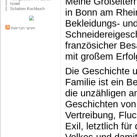
Meine Großeltern
Israel
Schalom Kochbuch
in Bonn am Rhein
Bekleidungs- un
!העיקר הבריאות
Schneidereigesch
französicher Be
mit großem Erfo
Die Geschichte 
Familie ist ein Be
die unzähligen a
Geschichten von
Vertreibung, Flu
Exil, letztlich f