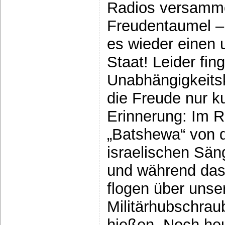
Radios versamme
Freudentaumel –
es wieder einen
Staat! Leider fin
Unabhängigkeitsk
die Freude nur k
Erinnerung: Im R
„Batshewa“ von 
israelischen Sä
und während das 
flogen über unse
Militärhubschrau
hießen. Noch heu