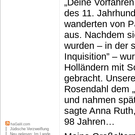
„Deine Vorfahren
des 11. Jahrhund
wanderten von Pa
aus. Nachdem sie
wurden – in der
Inquisition” – wu
Holländern mit S
gebracht. Unsere
Rosendahl dem „T
und nahmen spät
sagte Anna Ruth,
98 Jahren…
haGalil.com
Jüdische Verzweiflung
Neu gelesen: Im Lande