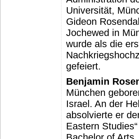
Universität, Mün
Gideon Rosendahl
Jochewed in Mün
wurde als die ers
Nachkriegshochz
gefeiert.
Benjamin Rose
München geboren 
Israel. An der He
absolvierte er d
Eastern Studies
Bachelor of Arts.