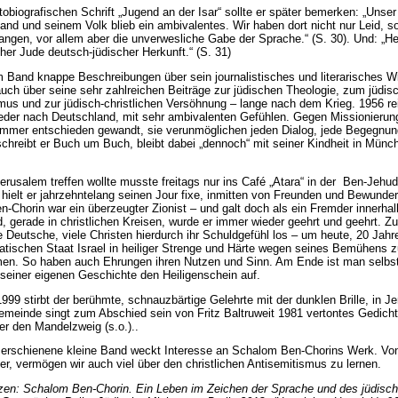
tobiografischen Schrift „Jugend an der Isar“ sollte er später bemerken: „Unser
and und seinem Volk blieb ein ambivalentes. Wir haben dort nicht nur Leid, 
ngen, vor allem aber die unverwesliche Gabe der Sprache.“ (S. 30). Und: „He
cher Jude deutsch-jüdischer Herkunft.“ (S. 31)
m Band knappe Beschreibungen über sein journalistisches und literarisches Wi
 auch über seine sehr zahlreichen Beiträge zur jüdischen Theologie, zum jüdis
mus und zur jüdisch-christlichen Versöhnung – lange nach dem Krieg. 1956 rei
eder nach Deutschland, mit sehr ambivalenten Gefühlen. Gegen Missionieru
 immer entschieden gewandt, sie verunmöglichen jeden Dialog, jede Begegnun
chreibt er Buch um Buch, bleibt dabei „dennoch“ mit seiner Kindheit in Münc
Jerusalem treffen wollte musste freitags nur ins Café „Atara“ in der Ben-Jehu
 hielt er jahrzehntelang seinen Jour fixe, inmitten von Freunden und Bewunder
-Chorin war ein überzeugter Zionist – und galt doch als ein Fremder innerhalb
, gerade in christlichen Kreisen, wurde er immer wieder geehrt und geehrt. Zu
e Deutsche, viele Christen hierdurch ihr Schuldgefühl los – um heute, 20 Jahre
tischen Staat Israel in heiliger Strenge und Härte wegen seines Bemühens z
n. So haben auch Ehrungen ihren Nutzen und Sinn. Am Ende ist man selbst
 seiner eigenen Geschichte den Heiligenschein auf.
999 stirbt der berühmte, schnauzbärtige Gelehrte mit der dunklen Brille, in J
emeinde singt zum Abschied sein von Fritz Baltruweit 1981 vertontes Gedich
er den Mandelzweig (s.o.)..
 erschienene kleine Band weckt Interesse an Schalom Ben-Chorins Werk. Vo
r, vermögen wir auch viel über den christlichen Antisemitismus zu lernen.
en: Schalom Ben-Chorin. Ein Leben im Zeichen der Sprache und des jüdisch