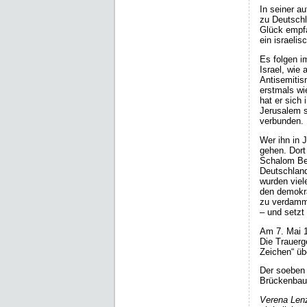
In seiner au
zu Deutschl
Glück empfa
ein israelis
Es folgen i
Israel, wie
Antisemitis
erstmals wi
hat er sich
Jerusalem s
verbunden.
Wer ihn in 
gehen. Dort
Schalom Ben
Deutschland
wurden viel
den demokra
zu verdamme
– und setzt
Am 7. Mai 1
Die Trauerg
Zeichen“ üb
Der soeben
Brückenbaue
Verena Lenz