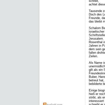
schreit,
achtet diese
Tausende ze
Doch des Le
Freunde, da
das bleibt m
Schalom Be
israelischer
Schriftstell
Jerusalem. 
Rosenthal i
Jahren in P
dem sein g
fallen droht
Zeilen.
Als Name is
unermüdlich
gilt als ein
Freundeskre
Buber, Han
betreut hat,
bebilderte b
Einige biog
hieß er noch
stirbt, als 
interessiert
schreibt er