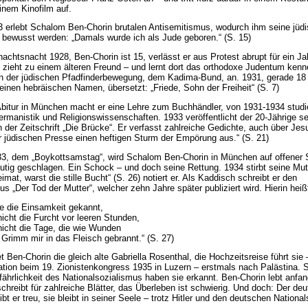
einem Kinofilm auf.
3 erlebt Schalom Ben-Chorin brutalen Antisemitismus, wodurch ihm seine jüd
 bewusst werden: „Damals wurde ich als Jude geboren.“ (S. 15)
nachtsnacht 1928, Ben-Chorin ist 15, verlässt er aus Protest abrupt für ein Ja
, zieht zu einem älteren Freund – und lernt dort das orthodoxe Judentum kenn
ch der jüdischen Pfadfinderbewegung, dem Kadima-Bund, an. 1931, gerade 18
 einen hebräischen Namen, übersetzt: „Friede, Sohn der Freiheit“ (S. 7)
itur in München macht er eine Lehre zum Buchhändler, von 1931-1934 studier
manistik und Religionswissenschaften. 1933 veröffentlicht der 20-Jährige se
n der Zeitschrift „Die Brücke“. Er verfasst zahlreiche Gedichte, auch über Jes
er jüdischen Presse einen heftigen Sturm der Empörung aus.“ (S. 21)
3, dem „Boykottsamstag“, wird Schalom Ben-Chorin in München auf offener 
blutig geschlagen. Ein Schock – und doch seine Rettung. 1934 stirbt seine Mut
imat, warst die stille Bucht“ (S. 26) notiert er. Als Kaddisch schreibt er den
s „Der Tod der Mutter“, welcher zehn Jahre später publiziert wird. Hierin heiß
ie die Einsamkeit gekannt,
nicht die Furcht vor leeren Stunden,
nicht die Tage, die wie Wunden
 Grimm mir in das Fleisch gebrannt.“ (S. 27)
t Ben-Chorin die gleich alte Gabriella Rosenthal, die Hochzeitsreise führt sie 
tion beim 19. Zionistenkongress 1935 in Luzern – erstmals nach Palästina. S
efährlichkeit des Nationalsozialismus haben sie erkannt. Ben-Chorin lebt anfan
schreibt für zahlreiche Blätter, das Überleben ist schwierig. Und doch: Der de
bt er treu, sie bleibt in seiner Seele – trotz Hitler und den deutschen National