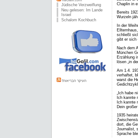
haGalil.com
Chaplin in 
Jüdische Verzweiflung
Neu gelesen: Im Lande
Bereits 192
Israel
Wurzeln jäh
Schalom Kochbuch
In der Weih
Ellternhaus
schließt si
gibt er sich
Nach dem Ab
München Ger
Erzählung i
lösen „in d
Am 1.4. 193
verhaftet, 
warst die He
!העיקר הבריאות
Gedichtzyklu
„Ich habe n
Ich kannte 
Ich kannte 
Dein großer
1935 heirate
Zwischensta
dort, die G
Journalist, 
Sprache blei