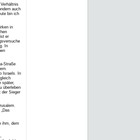
 Verhältnis
sondern auch
ute bin ich
rken in
chen
st er
ngsversuche
g. In
hen
da-Straße
ern.
 Israels. In
gleich
 später,
u überleben
 der Sieger
erusalem.
t „Das
n ihm, dem
-