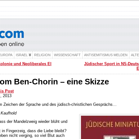
EUROPA
ISRAEL
RELIGION
WISSENSCHAFT
ANTISEMITISMUS MELDEN
ALT
olonie und Neoliberales El
Jüdischer Sport in NS-Deut
E
om Ben-Chorin – eine Skizze
his Post
, 2013
m Zeichen der Sprache und des jüdisch-christlichen Gesprächs…
 Kaufhold
ass der Mandelzweig wieder blüht und
t in Fingerzeig, dass die Liebe bleibt?
ben nicht verging, so viel Blut auch