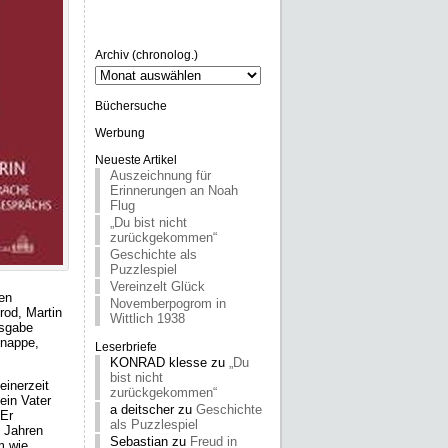
Archiv (chronolog.)
Archiv
(chronolog.)
Büchersuche
Werbung
Neueste Artikel
Auszeichnung für
Erinnerungen an Noah
Flug
„Du bist nicht
zurückgekommen“
Geschichte als
Puzzlespiel
Vereinzelt Glück
hen
Novemberpogrom in
rod, Martin
Wittlich 1938
usgabe
knappe,
Leserbriefe
KONRAD klesse
zu
„Du
bist nicht
einerzeit
zurückgekommen“
Sein Vater
a deitscher
zu
Geschichte
 Er
als Puzzlespiel
n Jahren
Sebastian
zu
Freud in
m wie