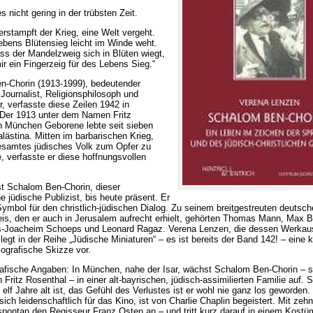
s nicht gering in der trübsten Zeit.
rstampft der Krieg, eine Welt vergeht.
bens Blütensieg leicht im Winde weht.
ss der Mandelzweig sich in Blüten wiegt,
ir ein Fingerzeig für des Lebens Sieg.“
n-Chorin (1913-1999), bedeutender
 Journalist, Religionsphilosoph und
er, verfasste diese Zeilen 1942 in
Der 1913 unter dem Namen Fritz
n München Geborene lebte seit sieben
alästina. Mitten im barbarischen Krieg,
esamtes jüdisches Volk zum Opfer zu
e, verfasste er diese hoffnungsvollen
t Schalom Ben-Chorin, dieser
e jüdische Publizist, bis heute präsent. Er
 Symbol für den christlich-jüdischen Dialog. Zu seinem breitgestreuten deutsc
is, den er auch in Jerusalem aufrecht erhielt, gehörten Thomas Mann, Max B
s-Joacheim Schoeps und Leonard Ragaz. Verena Lenzen, die dessen Werka
 legt in der Reihe „Jüdische Miniaturen“ – es ist bereits der Band 142! – eine 
iografische Skizze vor.
rafische Angaben: In München, nahe der Isar, wächst Schalom Ben-Chorin – s
 Fritz Rosenthal – in einer alt-bayrischen, jüdisch-assimilierten Familie auf. 
er elf Jahre alt ist, das Gefühl des Verlustes ist er wohl nie ganz los geworden.
 sich leidenschaftlich für das Kino, ist von Charlie Chaplin begeistert. Mit zeh
 spontan den Regisseur Franz Osten an – und tritt kurz darauf in einem Kostü