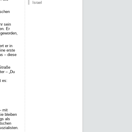
Israel
ischen
hr sein
en. Er
 geworden,
t er in
ine erste
us – diese
Straße
ter – „Du
t es:
– mit
ie bleiben
gs als
utschen
sozialisten.