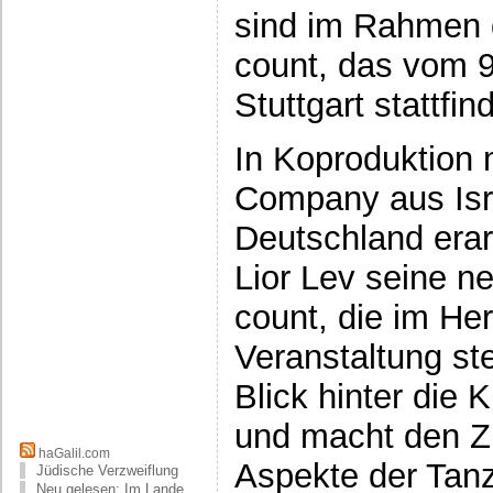
sind im Rahmen 
count, das vom 9
Stuttgart stattfi
In Koproduktion
Company aus Isr
Deutschland erar
Lior Lev seine n
count, die im He
Veranstaltung ste
Blick hinter die 
und macht den Z
haGalil.com
Aspekte der Tan
Jüdische Verzweiflung
Neu gelesen: Im Lande