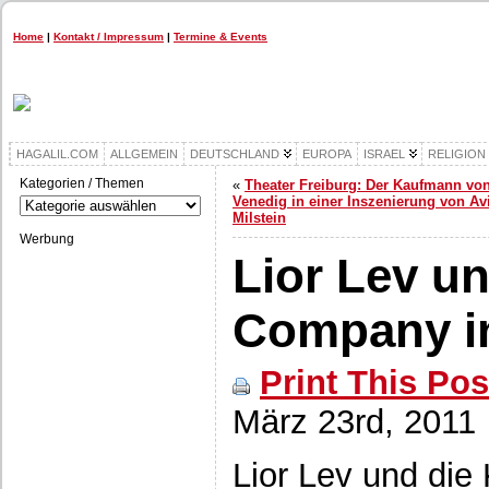
Home
|
Kontakt / Impressum
|
Termine & Events
HAGALIL.COM
ALLGEMEIN
DEUTSCHLAND
EUROPA
ISRAEL
RELIGION
Kategorien / Themen
«
Theater Freiburg: Der Kaufmann vo
Kategorien
Venedig in einer Inszenierung von Av
/
Milstein
Themen
Werbung
Lior Lev u
Company in
Print This Pos
März 23rd, 2011
Lior Lev und d