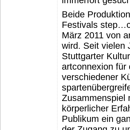
immerfort gesuch
Beide Produktion
Festivals step…c
März 2011 von ar
wird. Seit vielen
Stuttgarter Kult
artconnexion für
verschiedener Kü
spartenübergreif
Zusammenspiel m
körperlicher Er
Publikum ein gan
der Zugang zu un