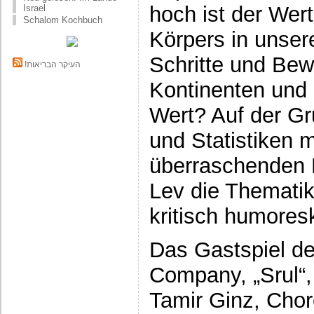
hoch ist der Wer
Israel
Schalom Kochbuch
Körpers in unser
Schritte und Bew
!העיקר הבריאות
Kontinenten und
Wert? Auf der G
und Statistiken m
überraschenden E
Lev die Thematik
kritisch humore
Das Gastspiel d
Company, „Srul“,
Tamir Ginz, Cho