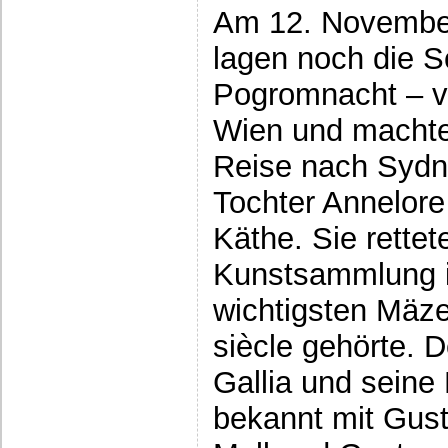
Am 12. November
lagen noch die S
Pogromnacht – ve
Wien und machten
Reise nach Sydney
Tochter Annelore
Käthe. Sie rette
Kunstsammlung ih
wichtigsten Mäz
siècle gehörte. 
Gallia und seine
bekannt mit Gust