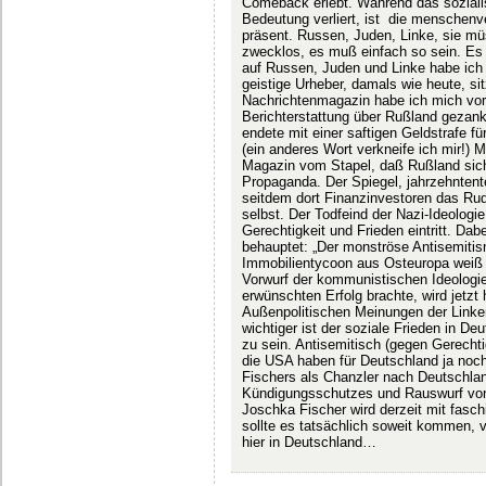
Comeback erlebt. Während das soziali
Bedeutung verliert, ist die menschenv
präsent. Russen, Juden, Linke, sie mü
zwecklos, es muß einfach so sein. Es 
auf Russen, Juden und Linke habe ich 
geistige Urheber, damals wie heute, 
Nachrichtenmagazin habe ich mich vor 
Berichterstattung über Rußland gezankt
endete mit einer saftigen Geldstrafe f
(ein anderes Wort verkneife ich mir!) 
Magazin vom Stapel, daß Rußland sich m
Propaganda. Der Spiegel, jahrzehntent
seitdem dort Finanzinvestoren das Ru
selbst. Der Todfeind der Nazi-Ideologie
Gerechtigkeit und Frieden eintritt. Dab
behauptet: „Der monströse Antisemitism
Immobilientycoon aus Osteuropa weiß ic
Vorwurf der kommunistischen Ideologie 
erwünschten Erfolg brachte, wird jetzt
Außenpolitischen Meinungen der Linken 
wichtiger ist der soziale Frieden in De
zu sein. Antisemitisch (gegen Gerechti
die USA haben für Deutschland ja noc
Fischers als Chanzler nach Deutschlan
Kündigungsschutzes und Rauswurf von
Joschka Fischer wird derzeit mit fasc
sollte es tatsächlich soweit kommen, 
hier in Deutschland…