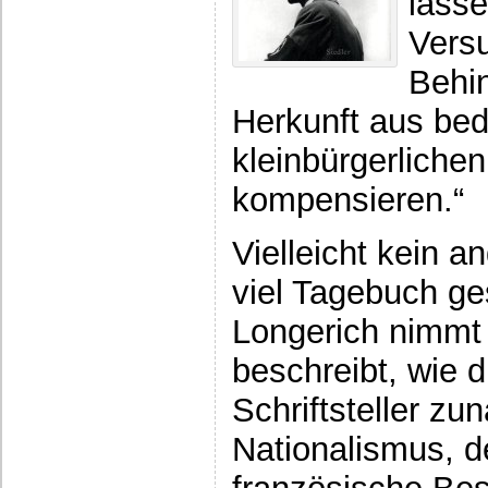
lasse
Versu
Behi
Herkunft aus be
kleinbürgerlichen
kompensieren.“
Vielleicht kein a
viel Tagebuch ge
Longerich nimmt 
beschreibt, wie d
Schriftsteller z
Nationalismus, d