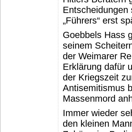
Entscheidungen s
„Führers“ erst sp
Goebbels Hass g
seinem Scheitern
der Weimarer Rep
Erklärung dafür 
der Kriegszeit z
Antisemitismus 
Massenmord anhi
Immer wieder se
den kleinen Mann