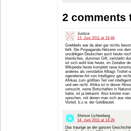
2 comments 
Justice
13. Juni 2011 at 19:46
Goebbels war da aber gar nichts beson
fehl. Die Propaganda Hetzerei von dem
unzähligen Deutschen auch heute noch i
kleinliches, dummes Gift, verstärkt d
ist sich wohl klar heute, im Zeitalter 
Wikipedia heute komplett neue konstruk
anderes als verstärkte Alltags Trottel 
irgendeiner Art von Intelligenz gar ni
Afrikas zum größten Teil viel intellige
und wer nicht. Afrika ist in dieser Hin
versucht, seine Botschaften in Naturvö
hatte, ist ja bekannt. Also könnte man 
sprechen, mit denen man sich aus niedri
Vorteil, b.z.w. der Geldbeutel.
Shimon Lichterberg
14. Juni 2011 at 14:26
Das traurige an der ganzen Geschichte