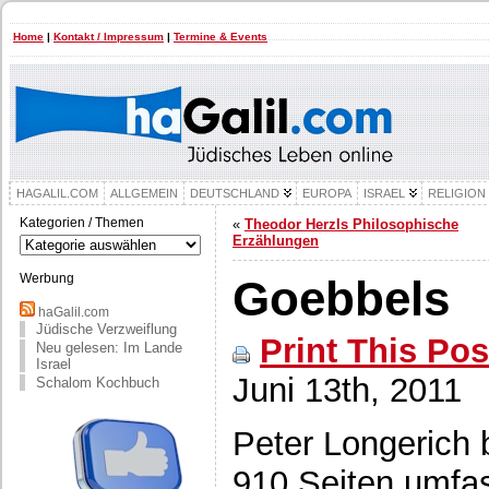
Home
|
Kontakt / Impressum
|
Termine & Events
HAGALIL.COM
ALLGEMEIN
DEUTSCHLAND
EUROPA
ISRAEL
RELIGION
Kategorien / Themen
«
Theodor Herzls Philosophische
Kategorien
Erzählungen
/
Themen
Werbung
Goebbels
haGalil.com
Jüdische Verzweiflung
Print This Pos
Neu gelesen: Im Lande
Israel
Juni 13th, 2011
Schalom Kochbuch
Peter Longerich 
910 Seiten umfa