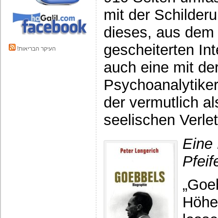
mit der Schilde
dieses, aus dem
gescheiterten Int
!העיקר הבריאות
auch eine mit der
Psychoanalytiker
der vermutlich al
seelischen Verl
Eine
Pfeif
„Goe
Höhe