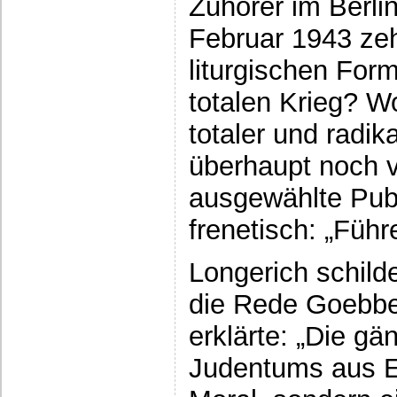
Zuhörer im Berli
Februar 1943 zeh
liturgischen Form
totalen Krieg? Wo
totaler und radika
überhaupt noch v
ausgewählte Pub
frenetisch: „Führe
Longerich schilde
die Rede Goebbel
erklärte: „Die g
Judentums aus Eu