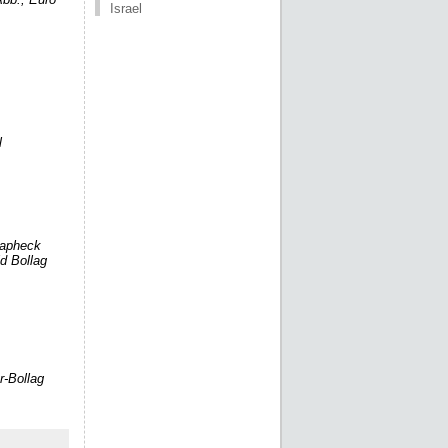
Israel
l
lapheck
d Bollag
r-Bollag