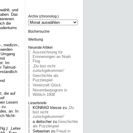
ewählt, und
haben. Das
Archiv (chronolog.)
hienenen
Archiv
uch die
(chronolog.)
Judentums
Büchersuche
Werbung
, medizin-,
Neueste Artikel
 werden
Auszeichnung für
um Umgang
Erinnerungen an Noah
mit
Flug
et. Im
„Du bist nicht
r Talmud-
zurückgekommen“
rständlich
Geschichte als
Puzzlespiel
end
Vereinzelt Glück
Novemberpogrom in
, die auf
Wittlich 1938
sef
chen Lesern
Leserbriefe
n zu
KONRAD klesse
zu
„Du
des, an. In
bist nicht
ch Nicht-
zurückgekommen“
a deitscher
zu
Geschichte
als Puzzlespiel
Hg.): ,Lehre
Sebastian
zu
Freud in
Abb., Euro