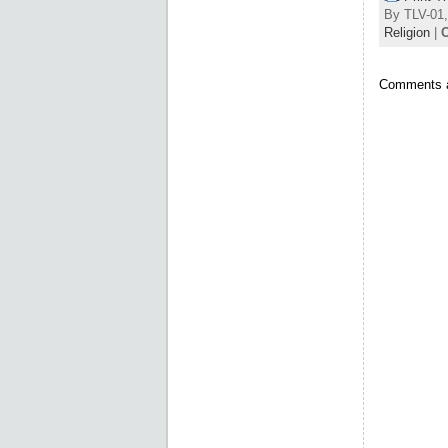
By TLV-01,
Religion
|
Comments a