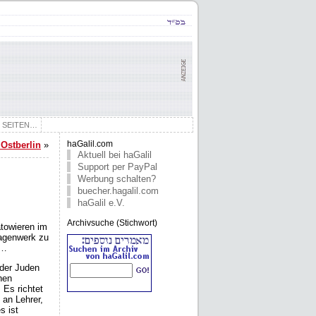
E SEITEN…
Ostberlin
»
haGalil.com
Aktuell bei haGalil
Support per PayPal
Werbung schalten?
buecher.hagalil.com
haGalil e.V.
Archivsuche (Stichwort)
towieren im
lagenwerk zu
n…
 der Juden
hen
Es richtet
 an Lehrer,
s ist