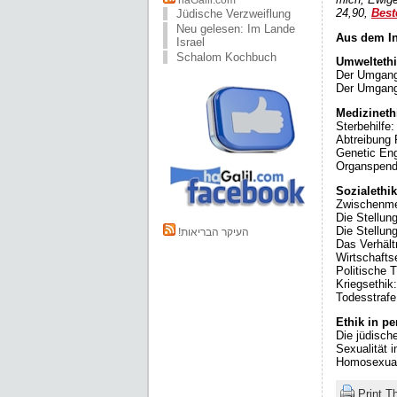
haGalil.com
24,90,
Best
Jüdische Verzweiflung
Neu gelesen: Im Lande
Aus dem In
Israel
Schalom Kochbuch
Umwelteth
Der Umgang
Der Umgang
Medizineth
Sterbehilfe
Abtreibung
Genetic En
Organspen
Sozialethik
Zwischenme
Die Stellun
Die Stellun
!העיקר הבריאות
Das Verhält
Wirtschafts
Politische
Kriegsethik
Todesstraf
Ethik in p
Die jüdisch
Sexualität
Homosexuali
Print T