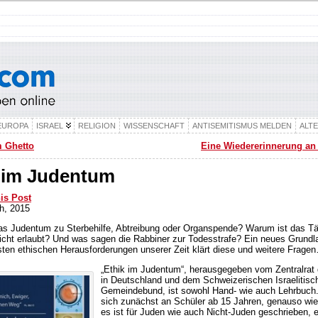
EUROPA
ISRAEL
RELIGION
WISSENSCHAFT
ANTISEMITISMUS MELDEN
ALT
m Ghetto
Eine Wiedererinnerung an 
 im Judentum
his Post
h, 2015
as Judentum zu Sterbehilfe, Abtreibung oder Organspende? Warum ist das Tä
cht erlaubt? Und was sagen die Rabbiner zur Todesstrafe? Ein neues Grund
sten ethischen Herausforderungen unserer Zeit klärt diese und weitere Frage
„Ethik im Judentum“, herausgegeben vom Zentralrat
in Deutschland und dem Schweizerischen Israelitisc
Gemeindebund, ist sowohl Hand- wie auch Lehrbuch. 
sich zunächst an Schüler ab 15 Jahren, genauso wie
es ist für Juden wie auch Nicht-Juden geschrieben, e