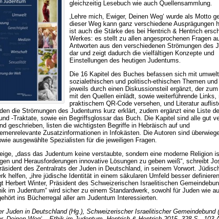
gleichzeitig Lesebuch wie auch Quellensammlung.
‚Lehre mich, Ewiger, Deinen Weg‘ wurde als Motto g
dieser Weg kann ganz verschiedene Ausprägungen 
ist auch die Stärke des bei Hentrich & Hentrich ersc
Werkes: es stellt zu allen angesprochenen Fragen a
Antworten aus den verschiedenen Strömungen des 
dar und zeigt dadurch die vielfältigen Konzepte und
Einstellungen des heutigen Judentums.
Die 16 Kapitel des Buches befassen sich mit umwelt-
sozialethischen und politisch-ethischen Themen und
jeweils durch einen Diskussionsteil ergänzt, der z
mit den Quellen einlädt, sowie weiterführende Links, 
praktischem QR-Code versehen, und Literatur auflist
en die Strömungen des Judentums kurz erklärt, zudem ergänzt eine Liste de
nd -Traktate, sowie ein Begriffsglossar das Buch. Die Kapitel sind alle gut ve
nd geschrieben, listen die wichtigsten Begriffe in Hebräisch auf und
hemenrelevante Zusatzinformationen in Infokästen. Die Autoren sind überwieg
owie ausgewählte Spezialisten für die jeweiligen Fragen.
ige, „dass das Judentum keine verstaubte, sondern eine moderne Religion ist
agen und Herausforderungen innovative Lösungen zu geben weiß“, schreibt Jo
räsident des Zentralrats der Juden in Deutschland, in seinem Vorwort. Jüdis
rk helfen, „ihre jüdische Identität in einem säkularen Umfeld besser definiere
gt Herbert Winter, Präsident des Schweizerischen Israelitischen Gemeindebun
thik im Judentum“ wird sicher zu einem Standardwerk, sowohl für Juden wie au
ehört ins Bücherregal aller am Judentum Interessierten.
der Juden in Deutschland (Hg.), Schweizerischer Israelitischer Gemeindebund (
r, Deinen Weg‘ – Ethik im Judentum, Hentrich & Hentrich 2015, 328 S., 103 