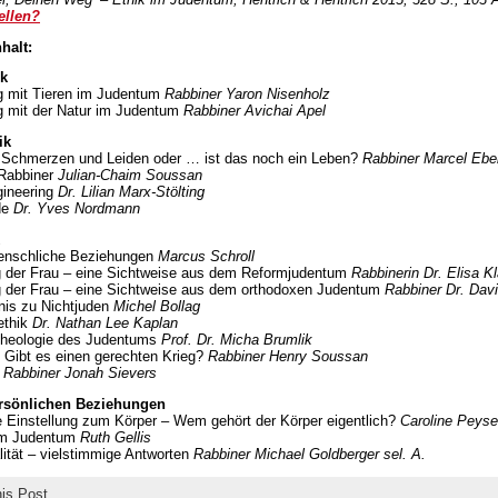
ellen?
halt:
ik
 mit Tieren im Judentum
Rabbiner Yaron Nisenholz
 mit der Natur im Judentum
Rabbiner Avichai Apel
ik
: Schmerzen und Leiden oder … ist das noch ein Leben?
Rabbiner Marcel Ebe
 Rabbiner
Julian-Chaim Soussan
gineering
Dr. Lilian Marx-Stölting
de
Dr. Yves Nordmann
nschliche Beziehungen
Marcus Schroll
g der Frau – eine Sichtweise aus dem Reformjudentum
Rabbinerin Dr. Elisa K
g der Frau – eine Sichtweise aus dem orthodoxen Judentum
Rabbiner Dr. Davi
nis zu Nichtjuden
Michel Bollag
ethik
Dr. Nathan Lee Kaplan
 Theologie des Judentums
Prof. Dr. Micha Brumlik
: Gibt es einen gerechten Krieg?
Rabbiner Henry Soussan
e
Rabbiner Jonah Sievers
ersönlichen Beziehungen
e Einstellung zum Körper – Wem gehört der Körper eigentlich?
Caroline Peyse
 im Judentum
Ruth Gellis
tät – vielstimmige Antworten
Rabbiner Michael Goldberger sel. A.
his Post