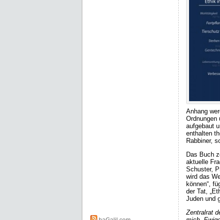
Anhang werd
Ordnungen u
aufgebaut u
enthalten t
Rabbiner, s
Das Buch ze
aktuelle Fr
Schuster, P
wird das We
können“, fü
der Tat, „E
Juden und g
Zentralrat 
mich, Ewige