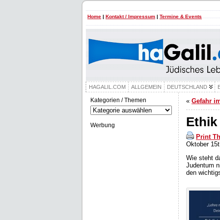
Home
|
Kontakt / Impressum
|
Termine & Events
HAGALIL.COM
ALLGEMEIN
DEUTSCHLAND
Kategorien / Themen
«
Gefahr i
Kategorien
/
Ethik
Themen
Werbung
Print T
Oktober 15t
Wie steht d
Judentum ni
den wichtig