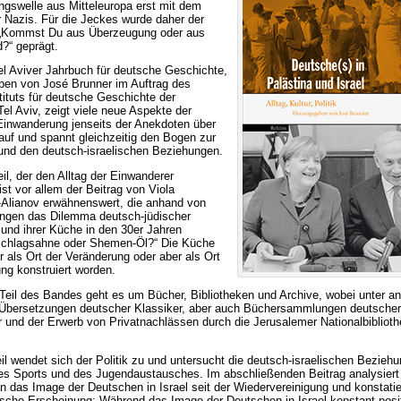
gswelle aus Mitteleuropa erst mit dem
r Nazis. Für die Jeckes wurde daher der
„Kommst Du aus Überzeugung oder aus
?“ geprägt.
l Aviver Jahrbuch für deutsche Geschichte,
en von José Brunner im Auftrag des
tituts für deutsche Geschichte der
Tel Aviv, zeigt viele neue Aspekte der
inwanderung jenseits der Anekdoten über
auf und spannt gleichzeitig den Bogen zur
nd den deutsch-israelischen Beziehungen.
il, der den Alltag der Einwanderer
ist vor allem der Beitrag von Viola
Alianov erwähnenswert, die anhand von
ngen das Dilemma deutsch-jüdischer
und ihrer Küche in den 30er Jahren
„Schlagsahne oder Shemen-Öl?“ Die Küche
r als Ort der Veränderung oder aber als Ort
ung konstruiert worden.
Teil des Bandes geht es um Bücher, Bibliotheken und Archive, wobei unter a
 Übersetzungen deutscher Klassiker, aber auch Büchersammlungen deutscher
 und der Erwerb von Privatnachlässen durch die Jerusalemer Nationalbiblio
Teil wendet sich der Politik zu und untersucht die deutsch-israelischen Bezieh
es Sports und des Jugendaustausches. Im abschließenden Beitrag analysier
das Image der Deutschen in Israel seit der Wiedervereinigung und konstatie
che Erscheinung: Während das Image der Deutschen in Israel konstant posit