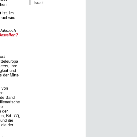
Israel
ehen.
 ist. Im
rael wird
r Jahrbuch
Bestellen?
ael
itteleuropa
ers, ihre
igkeit und
s der Mitte
n von
en
ende Band
illenarische
ie
n der
n; Bd. 77),
 und die
 die der