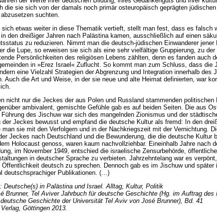
hren der Werte ihrer deutschen Bildung, ihres Gedankenguts und ihrer kultur
ch die sie sich von der damals noch primär osteuropäisch geprägten jüdische
abzuset­zen suchten.
sich etwas weiter in diese Thematik vertieft, stellt man fest, dass es falsch 
 in den dreißiger Jahren nach Palästina kamen, ausschließlich auf einen säkul
htsstatus zu reduzieren. Nimmt man die deutsch-jüdischen Einwanderer jener 
r die Lupe, so erweisen sie sich als eine sehr vielfältige Gruppie­rung, zu de
ende Persönlichkeiten des religiösen Le­bens zählten, denn es fanden auch 
emeinden in »Erez Israel« Zuflucht. So kommt man zum Schluss, dass die J
ondern eine Vielzahl Strategien der Abgrenzung und Integration innerhalb des 
n. Auch die Art und Weise, in der sie neue und alte Heimat definierten, war k
ich.
 nicht nur die Jeckes der aus Polen und Russland stammen­den politischen 
enüber ambivalent, gemischte Gefühle gab es auf beiden Seiten. Die aus Os
Führung des Jischuw war sich des mangelnden Zionismus und der städtisch
g der Jeckes bewusst und empfand die deutsche Kultur als fremd: In den drei
te man sie mit den Verfolgern und in der Nachkriegszeit mit der Vernichtung. D
er Jeckes nach Deutschland und die Bewunderung, die die deutsche Kultur b
em Holocaust genoss, waren kaum nachvollziehbar. Eineinhalb Jahre nach d
dung, im November 1949, entschied die israelische Zensurbehörde, öffent­liche
staltungen in deutscher Sprache zu verbieten. Jahrzehnte­lang war es verpönt,
n Öffentlichkeit deutsch zu sprechen. Dennoch gab es im Jischuw und später i
hl deutschsprachi­ger Publikationen. (…)
Deutsche(s) in Palästina und Israel. Alltag, Kultur, Politik
é Brunner, Tel Aviver Jahrbuch für deutsche Geschichte (Hg. im Auftrag des
ür deutsche Geschichte der Universität Tel Aviv von José Brunner), Bd. 41
 Verlag, Göttingen 2013.