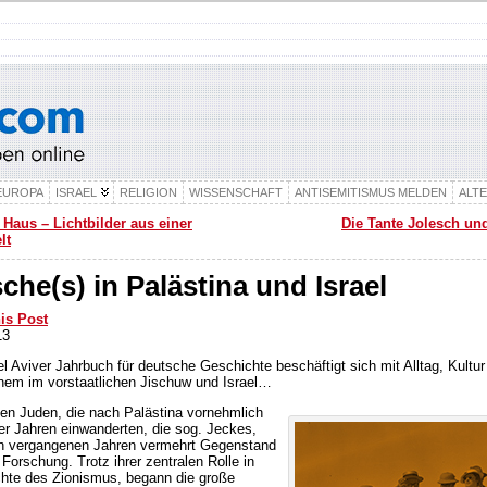
EUROPA
ISRAEL
RELIGION
WISSENSCHAFT
ANTISEMITISMUS MELDEN
ALT
 Haus – Lichtbilder aus einer
Die Tante Jolesch und
lt
che(s) in Palästina und Israel
his Post
13
l Aviver Jahrbuch für deutsche Geschichte beschäftigt sich mit Alltag, Kultur 
em im vorstaatlichen Jischuw und Israel…
en Juden, die nach Palästina vornehmlich
er Jahren einwanderten, die sog. Jeckes,
en vergangenen Jahren vermehrt Gegenstand
 Forschung. Trotz ihrer zentralen Rolle in
hte des Zionismus, begann die große