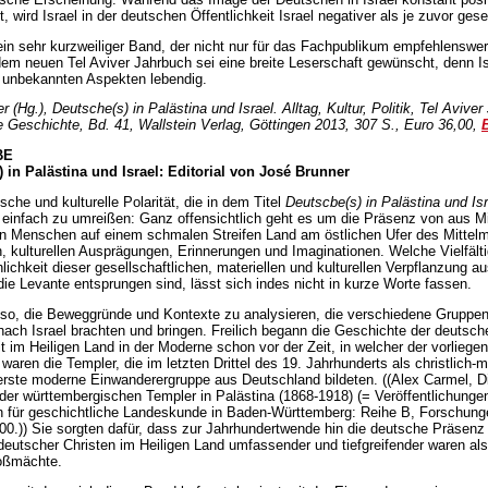
, wird Israel in der deutschen Öffentlichkeit Israel negativer als je zuvor ges
in sehr kurzweiliger Band, der nicht nur für das Fachpublikum empfehlenswert
dem neuen Tel Aviver Jahrbuch sei eine breite Leserschaft gewünscht, denn Is
z unbekannten Aspekten lebendig.
 (Hg.), Deutsche(s) in Palästina und Israel. Alltag, Kultur, Politik, Tel Avive
e Geschichte, Bd. 41, Wallstein Verlag, Göttingen 2013, 307 S., Euro 36,00,
BE
 in Palästina und Israel: Editorial von José Brunner
sche und kulturelle Polarität, die in dem Titel
Deutscbe(s) in Palästina und Isr
st einfach zu umreißen: Ganz offensichtlich geht es um die Präsenz von aus M
Menschen auf einem schmalen Streifen Land am östlichen Ufer des Mittelme
en, kulturellen Ausprägungen, Erinnerungen und Imaginationen. Wel­che Vielfält
ichkeit dieser gesellschaftlichen, materi­ellen und kulturellen Verpflanzung au
die Levante entsprungen sind, lässt sich indes nicht in kurze Worte fassen.
also, die Beweggründe und Kontexte zu analysieren, die ver­schiedene Gruppe
ach Israel brachten und bringen. Frei­lich begann die Geschichte der deutsch
 im Heiligen Land in der Moderne schon vor der Zeit, in welcher der vorlieg
waren die Templer, die im letzten Drittel des 19. Jahrhunderts als christlich-m
 erste moderne Einwanderergruppe aus Deutschland bildeten. ((Alex Carmel, D
der württembergischen Templer in Palästina (1868-1918) (= Veröffentlichunge
für geschichtliche Landeskunde in Baden-Württemberg: Reihe B, Forschunge
000.)) Sie sorgten dafür, dass zur Jahrhundertwende hin die deutsche Prä­senz
 deutscher Christen im Heiligen Land umfassender und tiefgreifender waren als
oßmächte.