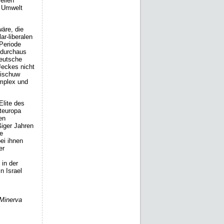
ellen
n Umwelt
wäre, die
ar-liberalen
Periode
r durchaus
deutsche
eckes nicht
Jischuw
omplex und
Elite des
teuropa
en
ßiger Jahren
ie
ei ihnen
er
 in der
n Israel
 Minerva