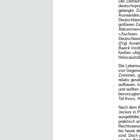
Der Zeitrau
deutschspra
gelangte. Z
Aus­wanderu
Deutschland
größeren Za
Abkommen«,
»Jischuw«, 
Deutschland
((Vgl. Avra
Baeck Insti
fünften »Al
Holocaustüb
Die Lebenswe
von Gegensä
Zionisten, 
relativ ges
aufbauen, k
und wollten 
bevorzugten
Tel Avivs, 
Nach dem Kr
Jeckes in P
ausgebildet
praktisch a
Rechtswesen
bis heute d
sind. Doch 