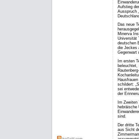
Einwanderun
Aufstieg de
Ausspruch 
Deutschland
Das neue Te
herausgegeb
Minerva Ins
Universität 
deutschen E
die Jeckes 
Gegenwart u
Im ersten Te
beleuchtet, 
Rautenberg-
Kochanleitu
Hausfrauen 
schildert: 
sei entwede
der Erinner
Im Zweiten 
hebräische
Einwanderer
sind.
Der dritte 
aus Sicht d
Zimmermann 
assymmetris