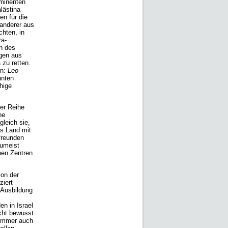
ominenten
lästina
en für die
wanderer aus
chten, in
ra-
n des
ngen aus
 zu retten.
in:
Leo
nnten
hige
ner Reihe
ne
leich sie,
as Land mit
freunden
Zumeist
nen Zentren
ion der
ziert
e Ausbildung
n in Israel
icht bewusst
 immer auch