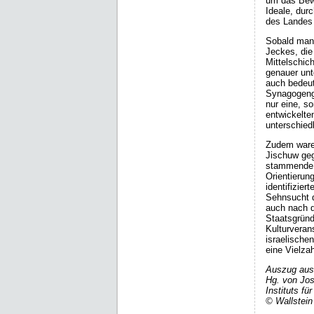
um das Bewa
Ideale, dur
des Landes 
Sobald man 
Jeckes, die
Mittelschic
genauer unte
auch bedeut
Synagogeng
nur eine, s
entwickelte
unterschiedl
Zudem waren
Jischuw geg
stammende 
Orientierun
identifizier
Sehnsucht d
auch nach d
Staatsgrün­
Kulturveran
israelische
eine Vielza
Auszug aus: 
Hg. von Jos
Instituts f
© Wallstein