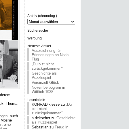
Archiv (chronolog.)
Archiv
(chronolog.)
Büchersuche
Werbung
Neueste Artikel
Auszeichnung für
Erinnerungen an Noah
Flug
„Du bist nicht
zurückgekommen“
Geschichte als
Puzzlespiel
Vereinzelt Glück
Novemberpogrom in
Wittlich 1938
nderem
Leserbriefe
thek Thema
KONRAD klesse
zu
„Du
bist nicht
zurückgekommen“
ungen, auch
a deitscher
zu
Geschichte
t Moshe
als Puzzlespiel
rt eine
Sebastian
zu
Freud in
iver