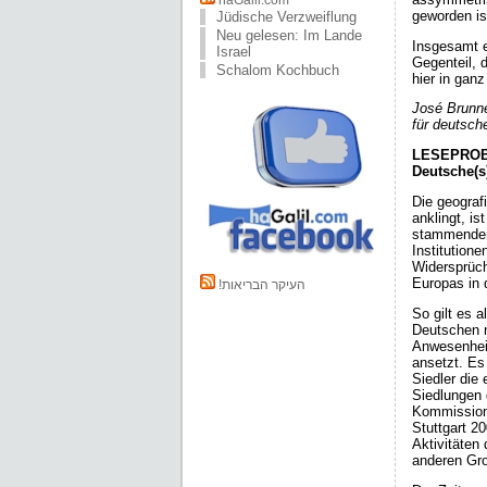
haGalil.com
geworden ist
Jüdische Verzweiflung
Neu gelesen: Im Lande
Insgesamt e
Israel
Gegenteil, 
Schalom Kochbuch
hier in gan
José Brunner
für deutsch
LESEPRO
Deutsche(s)
Die geografi
anklingt, i
stammenden 
Insti­tution
Widersprüchl
Europas in 
!העיקר הבריאות
So gilt es 
Deutschen n
Anwesenheit
ansetzt. Es 
Siedler die
Siedlungen 
Kommission 
Stuttgart 2
Aktivitäten
anderen Gr