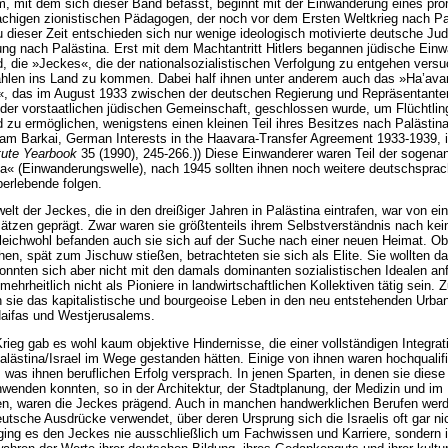
m, mit dem sich dieser Band befasst, beginnt mit der Einwan­derung eines pr
chigen zionistischen Pädagogen, der noch vor dem Ersten Weltkrieg nach Pa
u dieser Zeit ent­schieden sich nur wenige ideologisch motivierte deutsche Jud
ng nach Palästina. Erst mit dem Machtantritt Hitlers begannen jüdi­sche Ein
, die »Jeckes«, die der nationalsozialistischen Verfolgung zu entgehen versu
hlen ins Land zu kom­men. Dabei half ihnen unter anderem auch das »Ha’ava
 das im August 1933 zwischen der deutschen Regierung und Repräsentante
der vorstaatlichen jüdischen Gemeinschaft, geschlossen wurde, um Flüchtli
 zu ermöglichen, wenigstens einen kleinen Teil ihres Besitzes nach Palästina
ham Barkai, German Interests in the Haavara-Transfer Agreement 1933-1939, 
tute Yearbook
35 (1990), 245-266.)) Diese Einwanderer waren Teil der sogena
ija« (Einwanderungswelle), nach 1945 sollten ihnen noch weitere deutschsprac
erlebende folgen.
lt der Jeckes, die in den dreißiger Jahren in Palästina eintra­fen, war von ei
tzen geprägt. Zwar waren sie größten­teils ihrem Selbstverständnis nach kei
gleichwohl befanden auch sie sich auf der Suche nach einer neuen Heimat. Obg
ehen, spät zum Jischuw stießen, betrachteten sie sich als Elite. Sie wollten d
onnten sich aber nicht mit den damals dominanten sozialis­tischen Idealen an
mehrheitlich nicht als Pioniere in landwirtschaftlichen Kollektiven tätig sein. 
 sie das ka­pitalistische und bourgeoise Leben in den neu entstehenden Urba
Haifas und Westjerusalems.
ieg gab es wohl kaum objektive Hindernisse, die einer voll­ständigen Integrat
alästina/Israel im Wege gestanden hät­ten. Einige von ihnen waren hochqualifi
, was ihnen beruf­lichen Erfolg versprach. In jenen Sparten, in denen sie dies
nwenden konnten, so in der Architektur, der Stadtplanung, der Medizin und im
, waren die Jeckes prägend. Auch in manchen handwerklichen Berufen werde
eutsche Ausdrücke ver­wendet, über deren Ursprung sich die Israelis oft gar n
ging es den Jeckes nie ausschließlich um Fachwissen und Karriere, son­dern