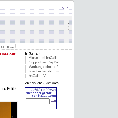
E SEITEN…
 ihre Zeit
»
haGalil.com
Aktuell bei haGalil
Support per PayPal
Werbung schalten?
buecher.hagalil.com
haGalil e.V.
Archivsuche (Stichwort)
und Politik