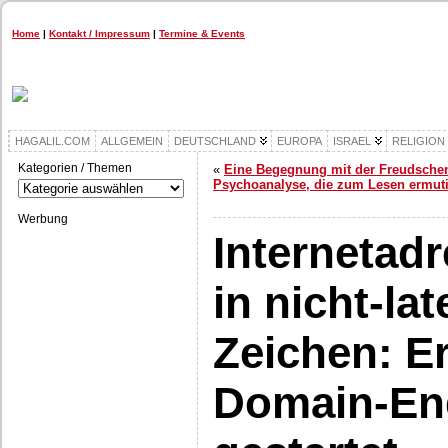
Home
|
Kontakt / Impressum
|
Termine & Events
HAGALIL.COM
ALLGEMEIN
DEUTSCHLAND
EUROPA
ISRAEL
RELIGION
Kategorien / Themen
«
Eine Begegnung mit der Freudsche
Kategorien
Psychoanalyse, die zum Lesen ermuti
/
Themen
Werbung
Internetad
in nicht-la
Zeichen: E
Domain-En