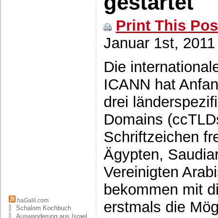
gestartet
Print This Pos
Januar 1st, 2011
Die internationa
ICANN hat Anfan
drei länderspezif
Domains (ccTLDs)
Schriftzeichen fr
Ägypten, Saudia
Vereinigten Arab
bekommen mit d
haGalil.com
erstmals die Mög
Schalom Kochbuch
Auswanderung aus Israel