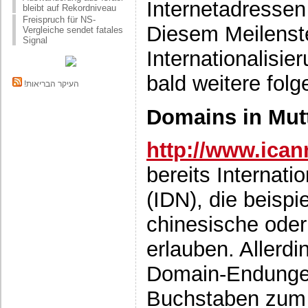
Internetadressen
bleibt auf Rekordniveau
Freispruch für NS-
Diesem Meilenste
Vergleiche sendet fatales
Signal
Internationalisi
bald weitere fol
!העיקר הבריאות
Domains in Mut
http://www.ican
bereits Internat
(IDN), die beispi
chinesische oder 
erlauben. Allerd
Domain-Endungen 
Buchstaben zum 