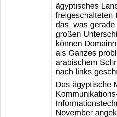
ägyptisches Land
freigeschalteten
das, was gerade
großen Untersch
können Domainna
als Ganzes prob
arabischem Schri
nach links gesch
Das ägyptische M
Kommunikations
Informationstech
November angekü