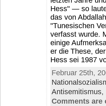
letzten Jahre un
Hess" — so laute
das von Abdallah
"Tunesischen Vere
verfasst wurde. 
einige Aufmerksam
er die These, de
Hess sei 1987 v
Februar 25th, 20
Nationalsoziali
Antisemitismus,
Comments are 