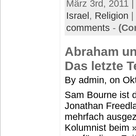
März 3rd, 2011 |
Israel
,
Religion
|
comments
-
(Co
Abraham un
Das letzte 
By admin, on Ok
Sam Bourne ist 
Jonathan Freedl
mehrfach ausgeze
Kolumnist beim 