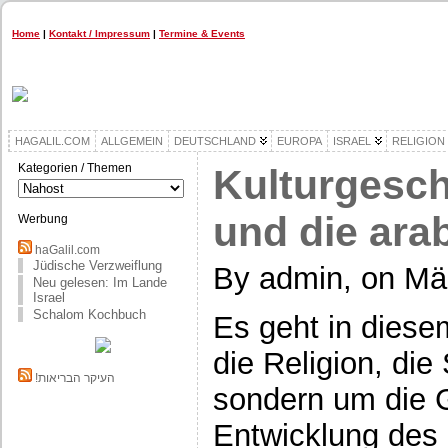
Home
|
Kontakt / Impressum
|
Termine & Events
HAGALIL.COM
ALLGEMEIN
DEUTSCHLAND
EUROPA
ISRAEL
RELIGION
Kategorien / Themen
Kulturgesch
Kategorien
/
Themen
und die ara
Werbung
haGalil.com
Jüdische Verzweiflung
By admin, on Mä
Neu gelesen: Im Lande
Israel
Schalom Kochbuch
Es geht in dies
die Religion, die
!העיקר הבריאות
sondern um die 
Entwicklung des I