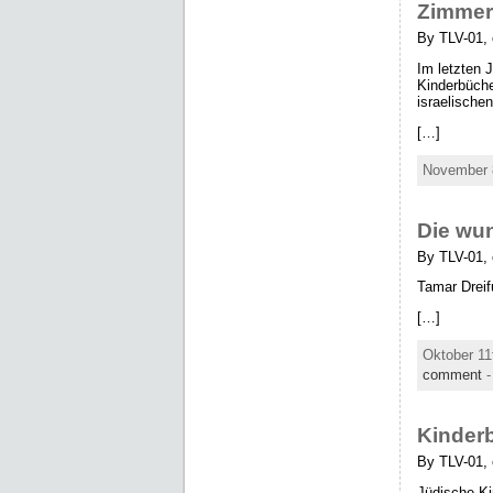
Zimmer 
By TLV-01,
Im letzten 
Kinderbüche
israelische
[…]
November 8
Die wu
By TLV-01, 
Tamar Dreif
[…]
Oktober 11
comment
Kinderb
By TLV-01, 
Jüdische Ki