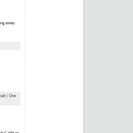
ung eines
oah
|
One
ka“ gibt es