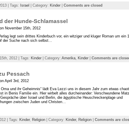
2013 | Tags:
Israel
| Category:
Kinder
|
Comments are closed
d der Hunde-Schlamassel
 on November 15th, 2012
Verlag legt sein drittes Kinderbuch vor, ein witziger und kluger Roman um ein 
f der Suche nach sich selbst…
5th, 2012 | Tags:
Kinder
| Category:
Amerika,
Kinder
|
Comments are close
zu Pessach
on April 3rd, 2012
 Oma und ihr Geheimnis“ lädt Eva Lezzi uns in diesem Jahr zum etwas chao
t in Benis Familie ein. Hier wirbelt alles durcheinander: Verschwundene Mat
Gespräche über Israel und Berlin, die ägyptische Heuschreckenplage und
ehungen zwischen Juden und Christen…
2012 | Tags:
Kinder
,
Religion
| Category:
Kinder,
Religion
|
Comments are clo