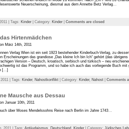
 lesenswerte Neuerscheinung, diesmal aus dem Annette Betz Verlag…
 2011 | Tags:
Kinder
| Category:
Kinder
|
Comments are closed
 das Hirtenmädchen
on März 14th, 2011
nnen Verlag Wien ist ein seit 1923 bestehender Kinderbuch-Verlag, zu desse
n Erscheinungen das grandiose „Das kleine Ich bin Ich“ gehört (das übrigens 
prachigen Version – Deutsch, kroatisch, serbisch und türkisch – neu erschienen
hochwertig ist das Programm, und so habe ich auch das vorliegende Buch mit
n […]
 2011 | Tags:
Kinder
,
Nahostkonflikt
| Category:
Kinder,
Nahost
|
Comments a
eine Mausche aus Dessau
on Januar 10th, 2011
buch über Moses Mendelssohns Reise nach Berlin im Jahre 1743…
h, 2011 | Tags:
Antijudaismus
,
Deutschland
,
Kinder
| Category:
Jüdisches Le