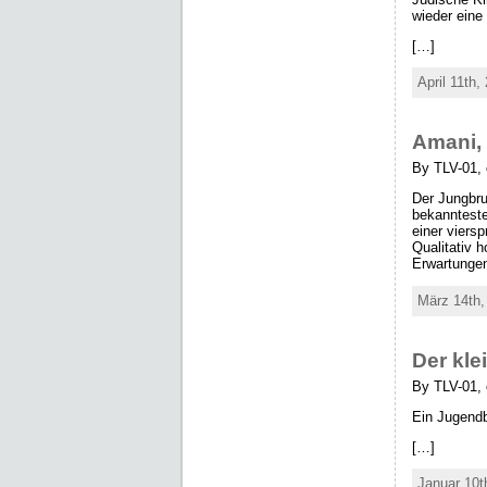
wieder eine
[…]
April 11th,
Amani,
By TLV-01, 
Der Jungbru
bekannteste
einer viers
Qualitativ 
Erwartunge
März 14th,
Der kl
By TLV-01, 
Ein Jugend
[…]
Januar 10t