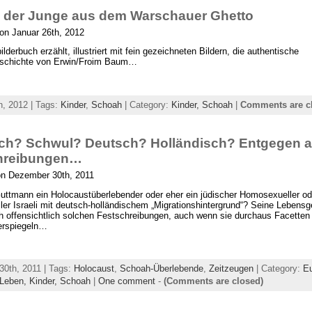
– der Junge aus dem Warschauer Ghetto
on Januar 26th, 2012
lderbuch erzählt, illustriert mit fein gezeichneten Bildern, die authentische
eschichte von Erwin/Froim Baum…
h, 2012 | Tags:
Kinder
,
Schoah
| Category:
Kinder,
Schoah
|
Comments are c
sch? Schwul? Deutsch? Holländisch? Entgegen al
hreibungen…
on Dezember 30th, 2011
Guttmann ein Holocaustüberlebender oder eher ein jüdischer Homosexueller od
er Israeli mit deutsch-holländischem „Migrationshintergrund“? Seine Lebensg
ch offensichtlich solchen Festschreibungen, auch wenn sie durchaus Facetten
erspiegeln…
0th, 2011 | Tags:
Holocaust
,
Schoah-Überlebende
,
Zeitzeugen
| Category:
Eu
 Leben,
Kinder,
Schoah
|
One comment
-
(Comments are closed)