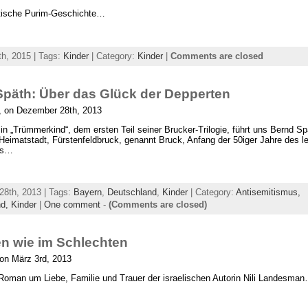
stische Purim-Geschichte…
th, 2015 | Tags:
Kinder
| Category:
Kinder
|
Comments are closed
päth: Über das Glück der Depperten
 on Dezember 28th, 2013
 in „Trümmerkind“, dem ersten Teil seiner Brucker-Trilogie, führt uns Bernd Sp
Heimatstadt, Fürstenfeldbruck, genannt Bruck, Anfang der 50iger Jahre des l
ts…
8th, 2013 | Tags:
Bayern
,
Deutschland
,
Kinder
| Category:
Antisemitismus,
nd,
Kinder
|
One comment
-
(Comments are closed)
n wie im Schlechten
on März 3rd, 2013
 Roman um Liebe, Familie und Trauer der israelischen Autorin Nili Landesma