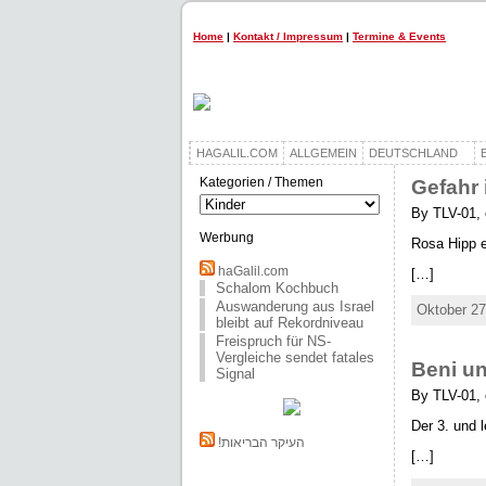
Home
|
Kontakt / Impressum
|
Termine & Events
HAGALIL.COM
ALLGEMEIN
DEUTSCHLAND
Kategorien / Themen
Gefahr 
Kategorien
/
By TLV-01, 
Themen
Werbung
Rosa Hipp e
haGalil.com
[…]
Schalom Kochbuch
Auswanderung aus Israel
Oktober 27
bleibt auf Rekordniveau
Freispruch für NS-
Vergleiche sendet fatales
Beni un
Signal
By TLV-01, 
Der 3. und 
!העיקר הבריאות
[…]