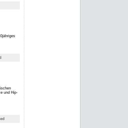
10jähriges
d
tischen
ze und Hip-
sed