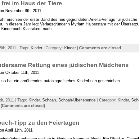
frei im Haus der Tiere
 on November 8th, 2011
Jahr erschien der erste Band des neu gegründeten Ariella-Verlags für jüdische
r. In diesem Jahr legt Verlagsgründerin Myriam Halberstam mit der Übersetz
n Kinderbuch-Klassikers nach…
th, 2011 | Tags:
Kinder
| Category:
Kinder
|
Comments are closed
ndersame Rettung eines jüdischen Mädchens
on Oktober 11th, 2011
uss hat ein anrührendes autobiografisches Kinderbuch geschrieben…
th, 2011 | Tags:
Kinder
,
Schoah
,
Schoah-Überlebende
| Category:
Kinder,
Sch
-
(Comments are closed)
uch-Tipp zu den Feiertagen
on April 11th, 2011
nderbücher scheinen endlich in Mode zu kommen. Nach „Ein Pferd zu Chanuk