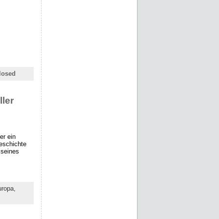
losed
ler
er ein
eschichte
 seines
ropa,