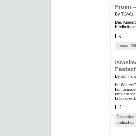
Froim 
By TLV-01, 
Das Kinderbi
Kindheitsg
[…]
Januar 26t
Israeli
Festsc
By admin, 
Ist Walter 
homosexuell
entzieht si
Lebens wid
[…]
Dezember 3
Jüdisches