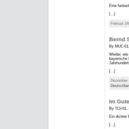
Eine fanta
[…]
Februar 24
Bernd S
By MUC-01,
Wieder, wie
bayerische 
Jahrhunder
[…]
Dezember 2
Deutschla
Im Gute
By TLV-01, 
Ein dichter
[…]