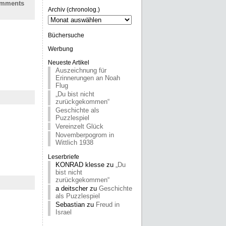
mments
Archiv (chronolog.)
Archiv
(chronolog.)
Büchersuche
Werbung
Neueste Artikel
Auszeichnung für
Erinnerungen an Noah
Flug
„Du bist nicht
zurückgekommen“
Geschichte als
Puzzlespiel
Vereinzelt Glück
Novemberpogrom in
Wittlich 1938
Leserbriefe
KONRAD klesse
zu
„Du
bist nicht
zurückgekommen“
a deitscher
zu
Geschichte
als Puzzlespiel
Sebastian
zu
Freud in
Israel