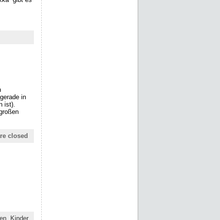
n
gerade in
 ist).
 großen
re closed
ben,
Kinder