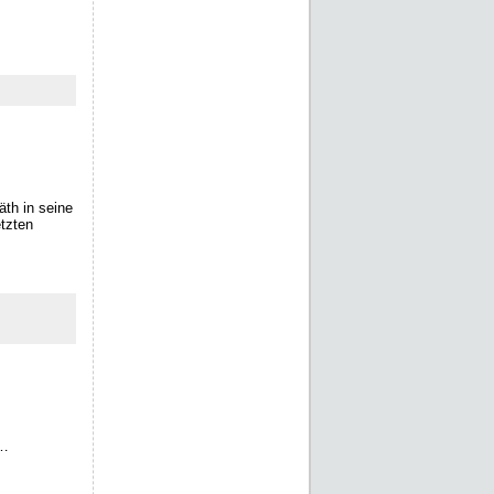
äth in seine
etzten
n…