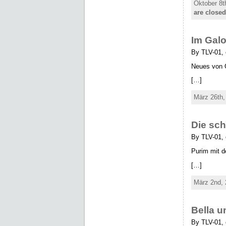
Oktober 8t
are closed
Im Gal
By TLV-01, 
Neues von 
[…]
März 26th,
Die sch
By TLV-01,
Purim mit 
[…]
März 2nd, 
Bella 
By TLV-01, 