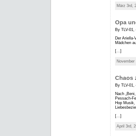
März 3rd, 
Opa un
By TLV-01,
Der Ariella-
Mädchen au
[…]
November 1
Chaos 
By TLV-01, 
Nach „Beni,
Pessach-Fes
Hop Musik, 
Liebesbezi
[…]
April 3rd, 