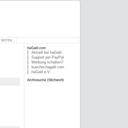
E SEITEN…
haGalil.com
Aktuell bei haGalil
Support per PayPal
Werbung schalten?
buecher.hagalil.com
haGalil e.V.
Archivsuche (Stichwort)