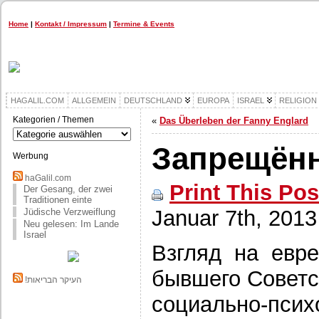
Home
|
Kontakt / Impressum
|
Termine & Events
HAGALIL.COM
ALLGEMEIN
DEUTSCHLAND
EUROPA
ISRAEL
RELIGION
Kategorien / Themen
«
Das Überleben der Fanny Englard
Kategorien
/
Запрещённ
Themen
Werbung
haGalil.com
Print This Pos
Der Gesang, der zwei
Traditionen einte
Januar 7th, 2013
Jüdische Verzweiflung
Neu gelesen: Im Lande
Israel
Взгляд на евре
бывшего Советс
!העיקר הבריאות
социально-псих