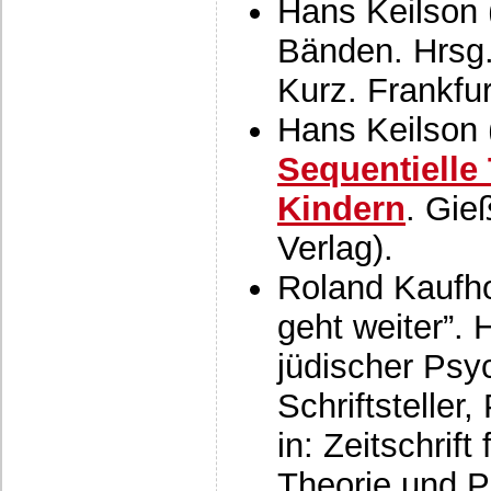
Hans Keilson 
Bänden. Hrsg.
Kurz. Frankfur
Hans Keilson 
Sequentielle
Kindern
. Gie
Verlag).
Roland Kaufho
geht weiter”. 
jüdischer Psyc
Schriftsteller
in: Zeitschrif
Theorie und P