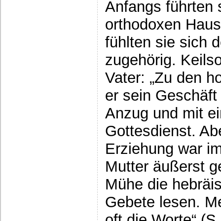
Anfangs führten 
orthodoxen Haush
fühlten sie sich
zugehörig. Keils
Vater: „Zu den h
er sein Geschäft
Anzug und mit e
Gottesdienst. Ab
Erziehung war im
Mutter äußerst ge
Mühe die hebräisc
Gebete lesen. Me
oft die Worte“ (S.