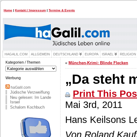
Home
|
Kontakt / Impressum
|
Termine & Events
HAGALIL.COM
ALLGEMEIN
DEUTSCHLAND
EUROPA
ISRAEL
RELIGION
Kategorien / Themen
«
München-Krimi: Blinde Flecken
Kategorien
/
„Da steht 
Themen
Werbung
haGalil.com
Print This Pos
Jüdische Verzweiflung
Neu gelesen: Im Lande
Mai 3rd, 2011
Israel
Schalom Kochbuch
Hans Keilsons 
Von Roland Kauf