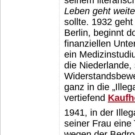
seinem literarisc
Leben geht
weite
sollte. 1932 geht
Berlin, beginnt d
finanziellen Unt
ein Medizinstudiu
die Niederlande, 
Widerstandsbewe
ganz in die „Illeg
vertiefend
Kaufh
1941, in der Ille
seiner Frau eine
wegen der Bedr