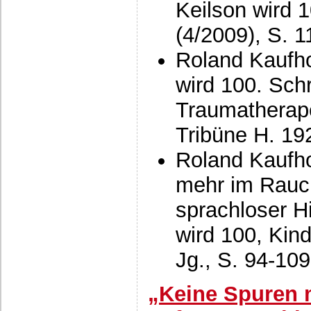
Keilson wird 
(4/2009), S. 1
Roland Kaufho
wird 100. Schri
Traumatherape
Tribüne H. 19
Roland Kaufho
mehr im Rauch
sprachloser H
wird 100, Kin
Jg., S. 94-109
„Keine Spuren 