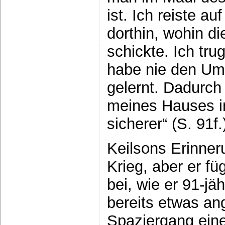
ist. Ich reiste a
dorthin, wohin di
schickte. Ich tru
habe nie den Um
gelernt. Dadurch
meines Hauses in 
sicherer“ (S. 91f.
Keilsons Erinne
Krieg, aber er fü
bei, wie er 91-jä
bereits etwas ang
Spaziergang ein