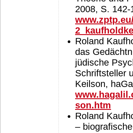
2008, S. 142-
www.zptp.eu
2_kaufholdke
Roland Kaufhol
das Gedächtni
jüdische Psyc
Schriftstelle
Keilson, haGal
www.hagalil.
son.htm
Roland Kaufho
– biografische