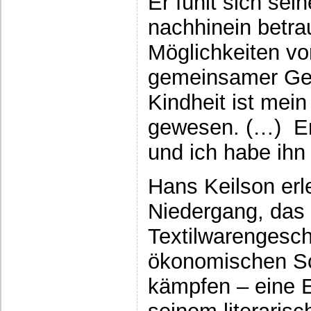
Er fühlt sich sei
nachhinein betra
Möglichkeiten vo
gemeinsamer Ges
Kindheit ist mei
gewesen. (…) Er h
und ich habe ihn 
Hans Keilson erle
Niedergang, das 
Textilwarengesc
ökonomischen Sc
kämpfen – eine E