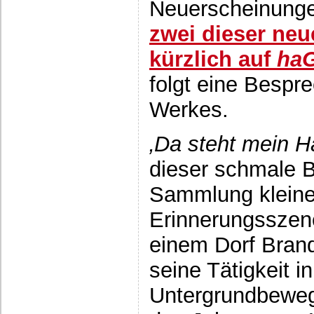
Neuerscheinunge
zwei dieser ne
kürzlich auf
haG
folgt eine Bespr
Werkes.
‚Da steht mein H
dieser schmale Ba
Sammlung kleiner
Erinnerungsszene
einem Dorf Bran
seine Tätigkeit i
Untergrundbeweg