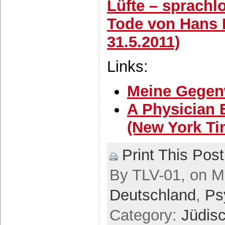
Lüfte – sprach
Tode von Hans K
31.5.2011)
Links:
Meine Gegenw
A Physician 
(New York Ti
Print This Post
By TLV-01, on Ma
Deutschland
,
Ps
Category:
Jüdis