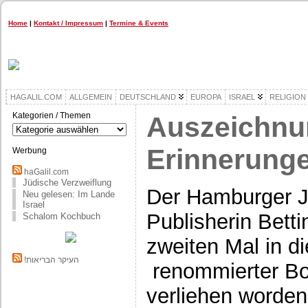
Home
|
Kontakt / Impressum
|
Termine & Events
HAGALIL.COM
ALLGEMEIN
DEUTSCHLAND
EUROPA
ISRAEL
RELIGION
Kategorien / Themen
Auszeichnu
Kategorien
/
Themen
Erinnerung
Werbung
haGalil.com
Jüdische Verzweiflung
Der Hamburger Jo
Neu gelesen: Im Lande
Israel
Publisherin Bett
Schalom Kochbuch
zweiten Mal in d
!העיקר הבריאות
renommierter Bo
verliehen word