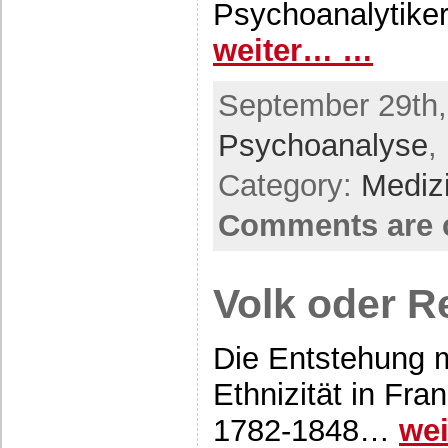
Psychoanalytiker
weiter… …
September 29th,
Psychoanalyse
,
Category:
Mediz
Comments are 
Volk oder R
Die Entstehung 
Ethnizität in Fr
1782-1848…
we