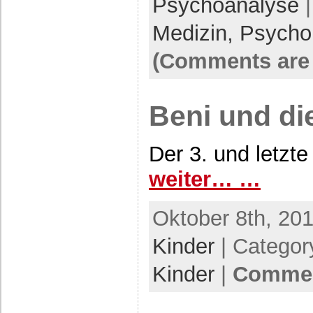
Psychoanalyse
|
Medizin, Psycho
(Comments are 
Beni und di
Der 3. und letzt
weiter… …
Oktober 8th, 201
Kinder
| Categor
Kinder
|
Commen