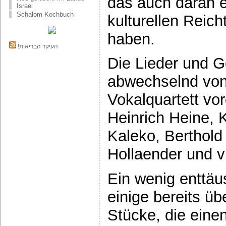
das auch daran e
Israel
Schalom Kochbuch
kulturellen Reich
haben.
!העיקר הבריאות
Die Lieder und 
abwechselnd von
Vokalquartett vor
Heinrich Heine, 
Kaleko, Berthold 
Hollaender und v
Ein wenig enttäu
einige bereits üb
Stücke, die eine