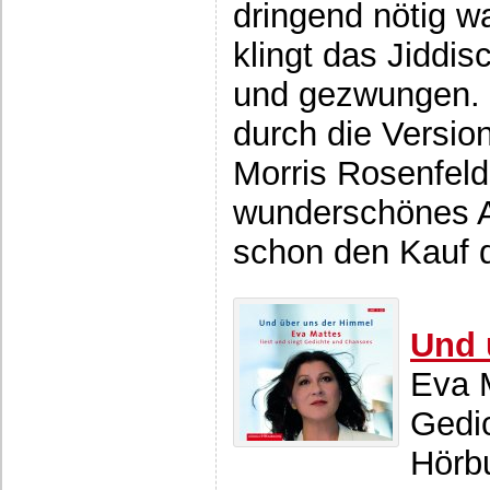
dringend nötig wa
klingt das Jiddis
und gezwungen. 
durch die Versio
Morris Rosenfeld
wunderschönes A
schon den Kauf d
Und 
Eva M
Gedi
Hörb