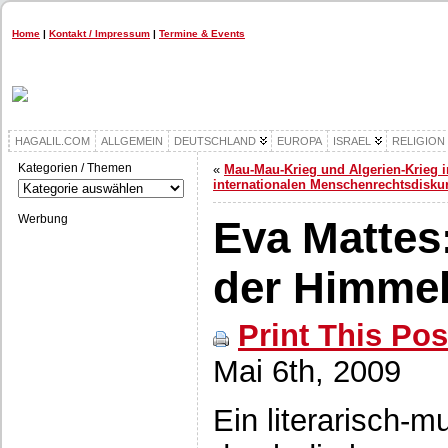
Home
|
Kontakt / Impressum
|
Termine & Events
HAGALIL.COM
ALLGEMEIN
DEUTSCHLAND
EUROPA
ISRAEL
RELIGION
Kategorien / Themen
«
Mau-Mau-Krieg und Algerien-Krieg 
Kategorien
internationalen Menschenrechtsdisku
/
Themen
Werbung
Eva Mattes
der Himme
Print This Pos
Mai 6th, 2009
Ein literarisch-m