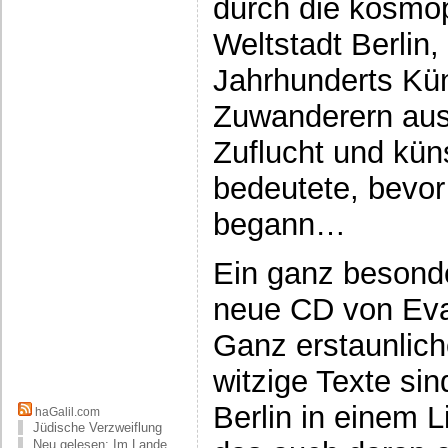
durch die kosmop
Weltstadt Berlin,
Jahrhunderts Kün
Zuwanderern aus
Zuflucht und küns
bedeutete, bevor
begann…
Ein ganz besonde
neue CD von Eva
Ganz erstaunlich
witzige Texte si
Berlin in einem L
haGalil.com
Jüdische Verzweiflung
Neu gelesen: Im Lande