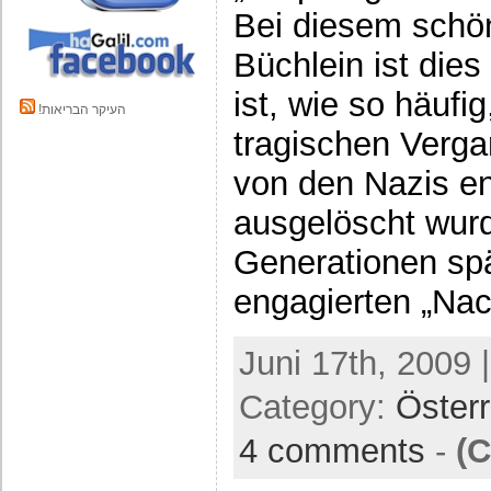
Bei diesem schön
Büchlein ist dies
ist, wie so häufig
!העיקר הבריאות
tragischen Verg
von den Nazis ent
ausgelöscht wurd
Generationen spä
engagierten „Nac
Juni 17th, 2009 
Category:
Österr
4 comments
-
(