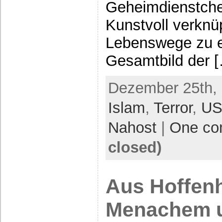
Geheimdienstchef
Kunstvoll verknüp
Lebenswege zu e
Gesamtbild der 
Dezember 25th, 
Islam
,
Terror
,
US
Nahost
|
One c
closed)
Aus Hoffenh
Menachem u