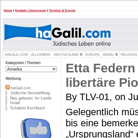
Home
|
Kontakt / Impressum
|
Termine & Events
HAGALIL.COM
ALLGEMEIN
DEUTSCHLAND
EUROPA
ISRAEL
RELIGION
Kategorien / Themen
Etta Federn
Kategorien
/
Themen
libertäre Pi
Werbung
haGalil.com
Jüdische Verzweiflung
By TLV-01, on Ju
Neu gelesen: Im Lande
Israel
Schalom Kochbuch
Gelegentlich mü
bis eine bemerke
„Ursprungsland“ 