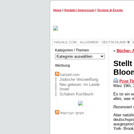
Home
|
Kontakt / Impressum
|
Termine & Events
HAGALIL.COM
ALLGEMEIN
DEUTSCHLAND
Kategorien / Themen
«
Bücher: 
Kategorien
/
Stell
Themen
Werbung
Bloo
haGalil.com
Jüdische Verzweiflung
Print T
Neu gelesen: Im Lande
März 19th, 
Israel
Es ist ein 
Schalom Kochbuch
alles, was
Rezensiert
!העיקר הבריאות
Aber natürl
deutschspra
ausgesproch
York- Brook