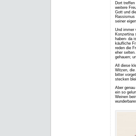
Dort treffe
weitere Fre
Gott und di
Rassismus u
seiner eige
Und immer w
Konzertina 
haben- da is
käufliche Fr
reden die F
eher selten.
gehauen; un
All diese k
Witzen, die
bitter vorg
stecken ble
Aber genau
ein so gelu
Weinen beim
wunderbare