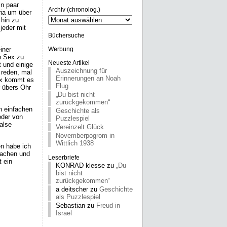
in paar
Archiv (chronolog.)
ria um über
Archiv
 hin zu
(chronolog.)
jeder mit
Büchersuche
iner
Werbung
n Sex zu
Neueste Artikel
t und einige
Auszeichnung für
 reden, mal
Erinnerungen an Noah
Sex kommt es
Flug
r übers Ohr
„Du bist nicht
zurückgekommen“
n einfachen
Geschichte als
oder von
Puzzlespiel
alse
Vereinzelt Glück
Novemberpogrom in
Wittlich 1938
n habe ich
Lachen und
Leserbriefe
 ein
KONRAD klesse
zu
„Du
bist nicht
zurückgekommen“
a deitscher
zu
Geschichte
als Puzzlespiel
Sebastian
zu
Freud in
Israel