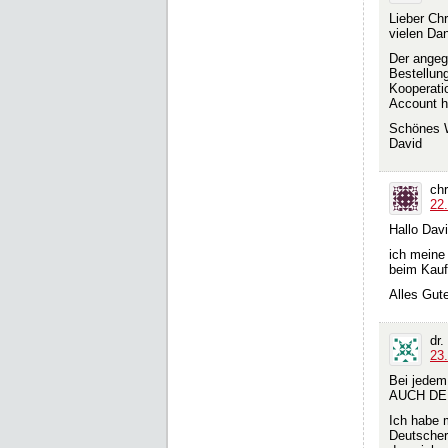
Lieber Chr
vielen Da
Der angeg
Bestellung
Kooperati
Account h
Schönes 
David
chr
22
Hallo Davi
ich meine
beim Kauf
Alles Gut
dr
23.
Bei jede
AUCH DE
Ich habe 
Deutscher 