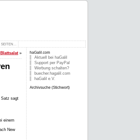
E SEITEN…
Blattsalat
»
haGalil.com
Aktuell bei haGalil
Support per PayPal
ven
Werbung schalten?
buecher.hagalil.com
haGalil e.V.
Archivsuche (Stichwort)
 Satz sagt
ei einem
nach New