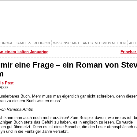
EUROPA
ISRAEL
RELIGION
WISSENSCHAFT
ANTISEMITISMUS MELDEN
ALT
An einem kalten Januartag
Frischer 
t mir eine Frage – ein Roman von Ste
m
his Post
2009
wunderbares Buch. Mehr muss man eigentlich gar nicht schreiben, denn dieser
 man zu diesem Buch wissen muss"
 von Ramona Ambs
ich kann man auch noch mehr erzählen! Zum Beispiel davon, wie irre es ist, b
chigen Buch stets das Gefühl zu haben, es in englisch zu lesen. Es wurde
en gut übersetzt. Denn es ist diese Sprache, die den Leser atmosphärisch 
lyn und in die Fünfziger Jahre versetzt.