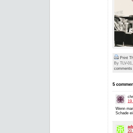
Print T
By TLV-01,
comments
5 comment
chr
19
Wenn man o
Schade eig
ad
20