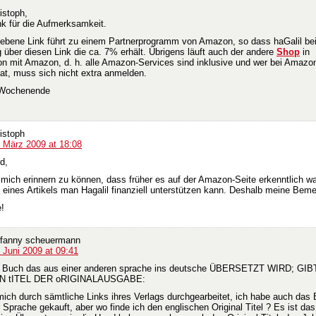
istoph,
nk für die Aufmerksamkeit.
ebene Link führt zu einem Partnerprogramm von Amazon, so dass haGalil be
 über diesen Link die ca. 7% erhält. Übrigens läuft auch der andere
Shop
in
on mit Amazon, d. h. alle Amazon-Services sind inklusive und wer bei Amazon
at, muss sich nicht extra anmelden.
Wochenende
istoph
. März 2009 at 18:08
d,
 mich erinnern zu können, dass früher es auf der Amazon-Seite erkenntlich wa
 eines Artikels man Hagalil finanziell unterstützen kann. Deshalb meine Bem
e!
. fanny scheuermann
 Juni 2009 at 09:41
m Buch das aus einer anderen sprache ins deutsche ÜBERSETZT WIRD; GI
N tITEL DER oRIGINALAUSGABE:
mich durch sämtliche Links ihres Verlags durchgearbeitet, ich habe auch das 
Sprache gekauft, aber wo finde ich den englischen Original Titel ? Es ist das