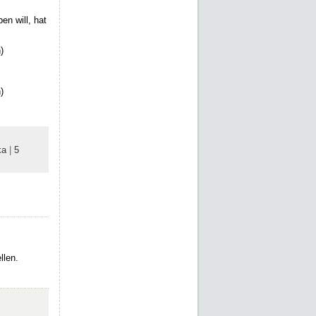
en will, hat
)
)
ka
|
5
llen.