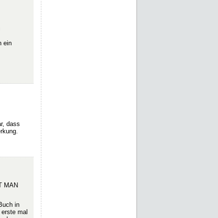
i
 ein
r, dass
erkung.
BT MAN
Buch in
 erste mal