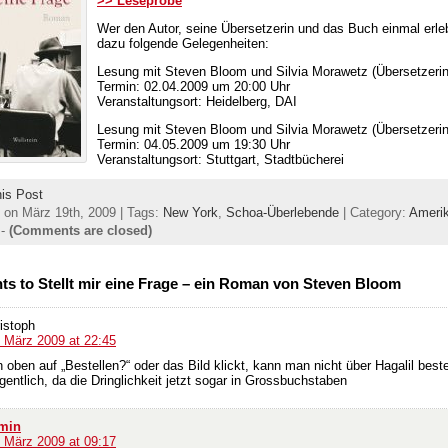
>> Leseprobe
Wer den Autor, seine Übersetzerin und das Buch einmal erleb
dazu folgende Gelegenheiten:
Lesung mit Steven Bloom und Silvia Morawetz (Übersetzerin
Termin: 02.04.2009 um 20:00 Uhr
Veranstaltungsort: Heidelberg, DAI
Lesung mit Steven Bloom und Silvia Morawetz (Übersetzerin
Termin: 04.05.2009 um 19:30 Uhr
Veranstaltungsort: Stuttgart, Stadtbücherei
his Post
 on März 19th, 2009 | Tags:
New York
,
Schoa-Überlebende
| Category:
Ameri
-
(Comments are closed)
s to Stellt mir eine Frage – ein Roman von Steven Bloom
istoph
. März 2009 at 22:45
ben auf „Bestellen?“ oder das Bild klickt, kann man nicht über Hagalil beste
entlich, da die Dringlichkeit jetzt sogar in Grossbuchstaben
min
. März 2009 at 09:17