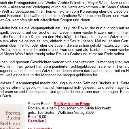
n sich die Protagonisten des Werks: Archie Feinstein, Meyer Woolf, Izzy und e
unde – allesamt der Verfolgung durch die Nazis entkommen – in Sams Cafete
e Welt zu debattieren. Ihre Themen reichen vom Koreakrieg über die Liebe bis
nd Baseball. Und während sie also sämtliche Weltprobleme lösen- und zwar 
nen Art- kämpfen sie mit alltäglichen Sorgen und Nöten.
ieder holt sie die Vergangenheit ein. Izzy, der Boxer, der nun nur noch auf se
spielt, besucht, auf der Suche nach Liebe, immer wieder Frauen, um mit ihne
t die Frau, die ein Kreuz um den Hals trägt, die Frau, die so viele Witze kenn
auen- aber nie gelingt es ihm, einfach nur Sex zu haben. Mal will er über Gott
rauen über ihre Not oder über die Juden, die sie schon gehabt hatten. Zum 
 Archie Feinstein leidet unter seiner Frau und wird als Taxifahrer immer wiede
d Meyer Woolf trägt traurig seine Frau zu Grabe und stirbt am Ende selbst.
leinen und grossen Geschichten werden von aberwitzigem Humor begleitet, vo
 Archie im Taxi gehört hat, vom pointierten Schlagabtausch zu einem Thema 
etragenen antisemitischen Witzen, bei denen einem das Lachen nicht mal im H
ibt, weil es bereits in der Magengrube hängen geblieben ist.
 dieses Zusammenspiel macht den unglaublichen Reiz des Buches aus. Selte
ngenes Stimmungsbild – inhaltlich wie sprachlich- gelesen. Und selten lagen 
 Lesen so dicht beieinander. Und gerade deshalb kann man nur sagen: Es ist
s Buch.
Steven Bloom:
Stellt mir eine Frage
Roman, Aus dem Englischen von Silvia Morawetz
geb., 160 Seiten, Wallstein Verlag 2009
Euro 16,00
Bestellen?