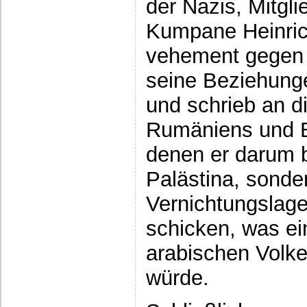
der Nazis, Mitgl
Kumpane Heinrich
vehement gegen d
seine Beziehung
und schrieb an d
Rumäniens und Bu
denen er darum b
Palästina, sonder
Vernichtungslage
schicken, was ei
arabischen Volke
würde.