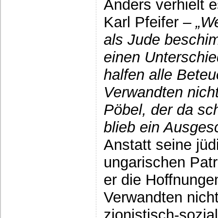
Anders verhielt 
Karl Pfeifer –
„We
als Jude beschim
einen Unterschie
halfen alle Bete
Verwandten nicht,
Pöbel, der da sc
blieb ein Ausges
Anstatt seine jüd
ungarischen Patri
er die Hoffnunge
Verwandten nicht
zionistisch-sozia