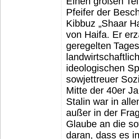
Einen großen Tei
Pfeifer der Besc
Kibbuz „Shaar H
von Haifa. Er er
geregelten Tages
landwirtschaftli
ideologischen Sp
sowjettreuer Sozi
Mitte der 40er J
Stalin war in al
außer in der Fra
Glaube an die so
daran, dass es i