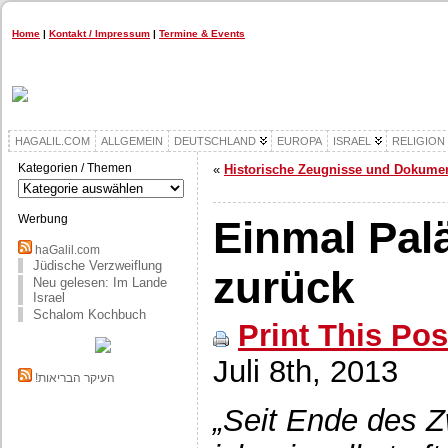
Home
|
Kontakt / Impressum
|
Termine & Events
HAGALIL.COM
ALLGEMEIN
DEUTSCHLAND
EUROPA
ISRAEL
RELIGION
Kategorien / Themen
«
Historische Zeugnisse und Dokume
Kategorien
/
Themen
Werbung
Einmal Pal
haGalil.com
Jüdische Verzweiflung
zurück
Neu gelesen: Im Lande
Israel
Schalom Kochbuch
Print This Pos
Juli 8th, 2013
!העיקר הבריאות
„
Seit Ende des Zw