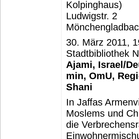
Kolpinghaus)
Ludwigstr. 2
Mönchengladba
30. März 2011, 1
Stadtbibliothek 
Ajami, Israel/D
min, OmU, Regi
Shani
In Jaffas Armenv
Moslems und Chr
die Verbrechensr
Einwohnermischu