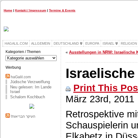
Home
|
Kontakt / Impressum
|
Termine & Events
HAGALIL.COM
ALLGEMEIN
DEUTSCHLAND
EUROPA
ISRAEL
RELIGION
Kategorien / Themen
«
Ausstellungen in NRW: Israelische 
Kategorien
/
Themen
Werbung
Israelisch
haGalil.com
Jüdische Verzweiflung
Print This Pos
Neu gelesen: Im Lande
Israel
März 23rd, 2011
Schalom Kochbuch
Retrospektive mi
!העיקר הבריאות
Schauspielerin u
Elkabetz in Düss