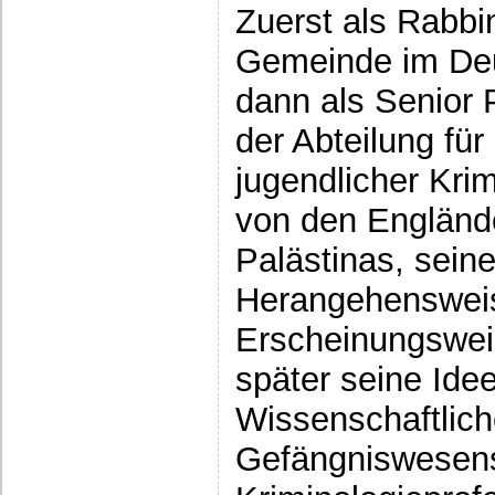
Zuerst als Rabbi
Gemeinde im Deut
dann als Senior P
der Abteilung fü
jugendlicher Kri
von den Engländ
Palästinas, sein
Herangehensweis
Erscheinungsweis
später seine Ide
Wissenschaftlich
Gefängniswesens 