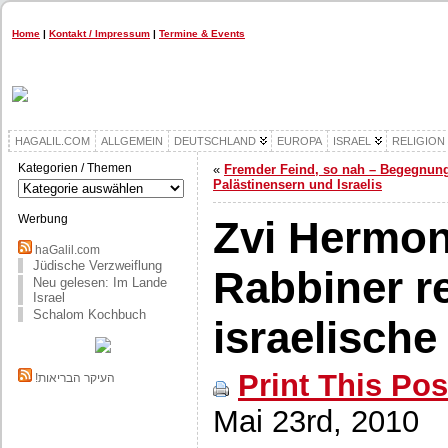
Home
|
Kontakt / Impressum
|
Termine & Events
HAGALIL.COM
ALLGEMEIN
DEUTSCHLAND
EUROPA
ISRAEL
RELIGION
Kategorien / Themen
«
Fremder Feind, so nah – Begegnun
Kategorien
Palästinensern und Israelis
/
Themen
Werbung
Zvi Hermon
haGalil.com
Jüdische Verzweiflung
Rabbiner r
Neu gelesen: Im Lande
Israel
Schalom Kochbuch
israelisch
Print This Pos
!העיקר הבריאות
Mai 23rd, 2010