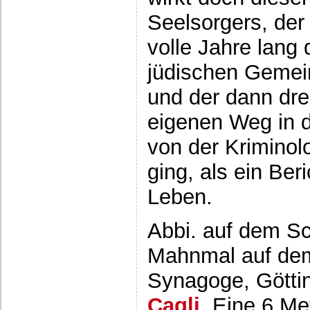
Seelsorgers, der
volle Jahre lang 
jüdischen Gemei
und der dann dre
eigenen Weg in d
von der Kriminol
ging, als ein Beri
Leben.
Abbi. auf dem S
Mahnmal auf dem 
Synagoge, Götti
Cagli
. Eine 6 M