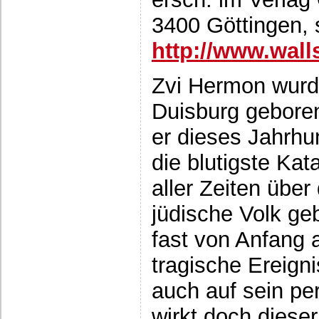
3400 Göttingen, 
http://www.wall
Zvi Hermon wurd
Duisburg gebore
er dieses Jahrhu
die blutigste Kat
aller Zeiten über
jüdische Volk geb
fast von Anfang 
tragische Ereign
auch auf sein pe
wirkt doch diese