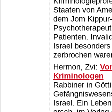
Kriminologieprof
Staaten von Amer
dem Jom Kippur-
Psychotherapeut
Patienten, Invali
Israel besonders
zerbrochen ware
Hermon, Zvi:
Vo
Kriminologen
Rabbiner in Gött
Gefängniswesens
Israel. Ein Leben
ersch. im Verlag