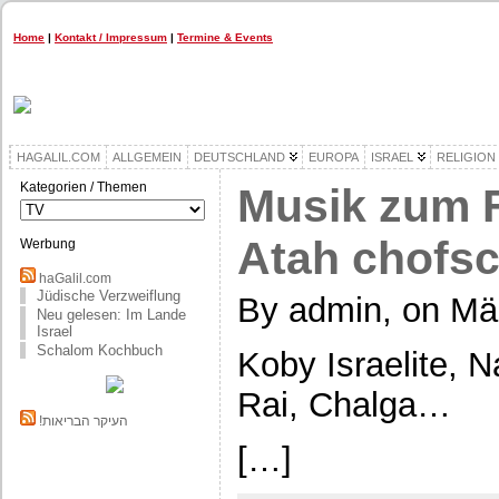
Home
|
Kontakt / Impressum
|
Termine & Events
HAGALIL.COM
ALLGEMEIN
DEUTSCHLAND
EUROPA
ISRAEL
RELIGION
Kategorien / Themen
Musik zum F
Kategorien
/
Themen
Atah chofsc
Werbung
haGalil.com
Jüdische Verzweiflung
By admin, on Mä
Neu gelesen: Im Lande
Israel
Schalom Kochbuch
Koby Israelite, N
Rai, Chalga…
!העיקר הבריאות
[…]