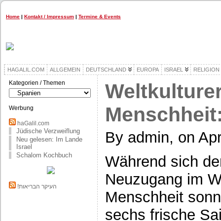
Home
|
Kontakt / Impressum
|
Termine & Events
HAGALIL.COM
ALLGEMEIN
DEUTSCHLAND
EUROPA
ISRAEL
RELIGION
Kategorien / Themen
Weltkulture
Kategorien
/
Themen
Menschheit
Werbung
haGalil.com
Jüdische Verzweiflung
By admin, on Apr
Neu gelesen: Im Lande
Israel
Schalom Kochbuch
Während sich de
Neuzugang im We
!העיקר הבריאות
Menschheit sonnt
sechs frische Sa