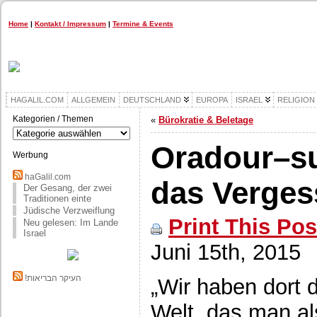
Home
|
Kontakt / Impressum
|
Termine & Events
HAGALIL.COM
ALLGEMEIN
DEUTSCHLAND
EUROPA
ISRAEL
RELIGION
Kategorien / Themen
«
Bürokratie & Beletage
Kategorien
/
Oradour–su
Themen
Werbung
haGalil.com
das Verges
Der Gesang, der zwei
Traditionen einte
Jüdische Verzweiflung
Print This Pos
Neu gelesen: Im Lande
Israel
Juni 15th, 2015
!העיקר הבריאות
„Wir haben dort d
Welt, das man al