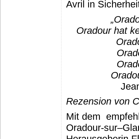
Avril in Sicherhe
„Orado
Oradour hat k
Orado
Orad
Orad
Oradou
Jean
Rezension von C
Mit dem empfeh
Oradour-sur–Glan
Herausgeberin F