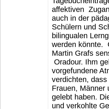
Tagebucheinträg
affektiven Zuga
auch in der päda
Schülern und Sch
bilingualen Lern
werden könnte. G
Martin Grafs sen
Oradour. Ihm gel
vorgefundene At
verdichten, dass 
Frauen, Männer u
gelebt haben. Di
und verkohlte Ge