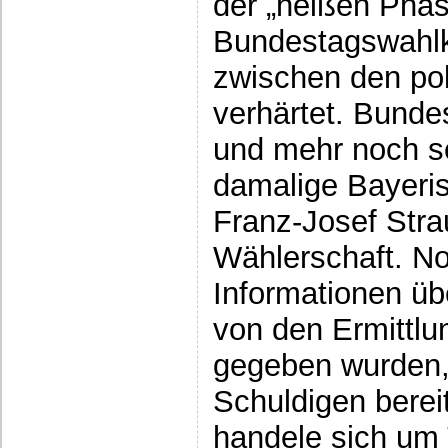
der „heißen Phas
Bundestagswahlk
zwischen den pol
verhärtet. Bund
und mehr noch se
damalige Bayeris
Franz-Josef Strau
Wählerschaft. N
Informationen üb
von den Ermittl
gegeben wurden, 
Schuldigen bere
handele sich um 