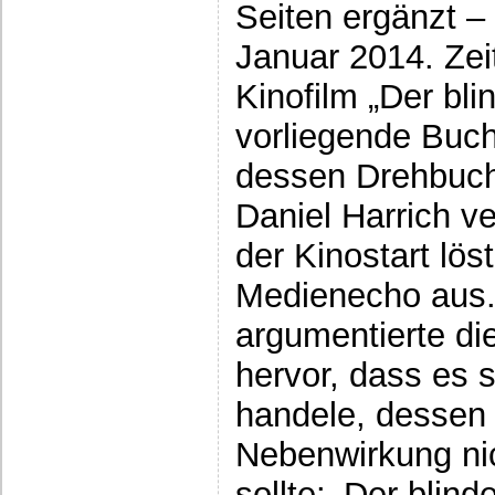
Seiten ergänzt –
Januar 2014. Zeit
Kinofilm „Der bl
vorliegende Buc
dessen Drehbuc
Daniel Harrich ve
der Kinostart lös
Medienecho aus.
argumentierte die
hervor, dass es 
handele, dessen 
Nebenwirkung ni
sollte: ‚Der blind