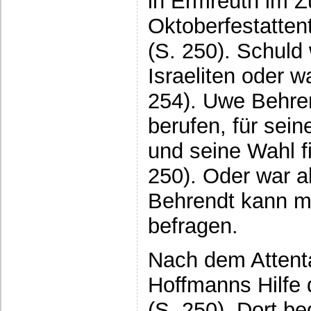
in Ermreuth im Z
Oktoberfestatten
(S. 250). Schuld
Israeliten oder 
254). Uwe Behrend
berufen, für sei
und seine Wahl f
250). Oder war 
Behrendt kann ma
befragen.
Nach dem Attenta
Hoffmanns Hilfe 
(S. 250). Dort be