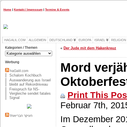
Home
|
Kontakt / Impressum
|
Termine & Events
HAGALIL.COM
ALLGEMEIN
DEUTSCHLAND
EUROPA
ISRAEL
RELIGION
Kategorien / Themen
«
Der Jude mit dem Hakenkreuz
Kategorien
/
Themen
Werbung
Mord verjäh
haGalil.com
Schalom Kochbuch
Oktoberfest
Auswanderung aus Israel
bleibt auf Rekordniveau
Freispruch für NS-
Print This Pos
Vergleiche sendet fatales
Signal
Februar 7th, 201
!העיקר הבריאות
Im Dezember 201