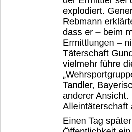
der Ermittler sei
explodiert. Gene
Rebmann erklärt
dass er – beim 
Ermittlungen – ni
Täterschaft Gund
vielmehr führe di
„Wehrsportgrupp
Tandler, Bayeris
anderer Ansicht. 
Alleintäterschaft
Einen Tag später
Öffentlichkeit ein