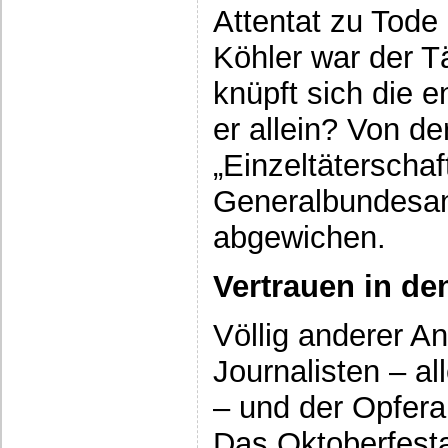
Attentat zu Tod
Köhler war der T
knüpft sich die 
er allein? Von d
„Einzeltäterschaft
Generalbundesanw
abgewichen.
Vertrauen in d
Völlig anderer A
Journalisten – a
– und der Opfera
Das Oktoberfesta