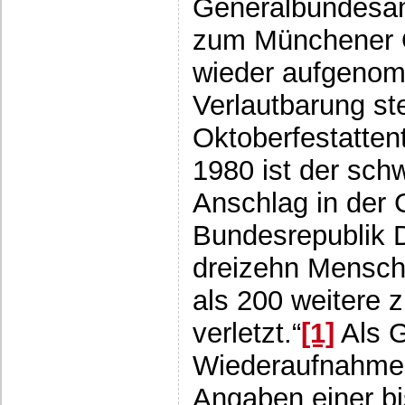
Generalbundesan
zum Münchener O
wieder aufgenom
Verlautbarung st
Oktoberfestatte
1980 ist der schw
Anschlag in der 
Bundesrepublik 
dreizehn Mensch
als 200 weitere 
verletzt.“
[1]
Als G
Wiederaufnahme 
Angaben einer bi