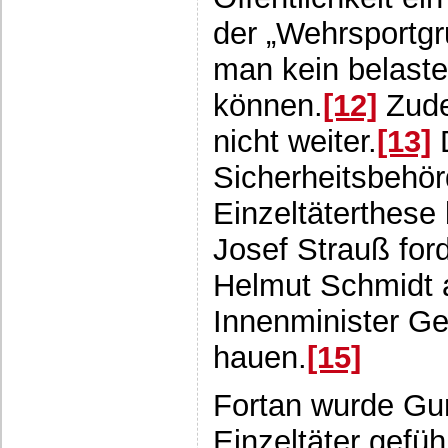
der „Wehrsportg
man kein belaste
können.
[12]
Zude
nicht weiter.
[13]
D
Sicherheitsbehörd
Einzeltäterthese 
Josef Strauß for
Helmut Schmidt a
Innenminister G
hauen.
[15]
Fortan wurde Gun
Einzeltäter geführ