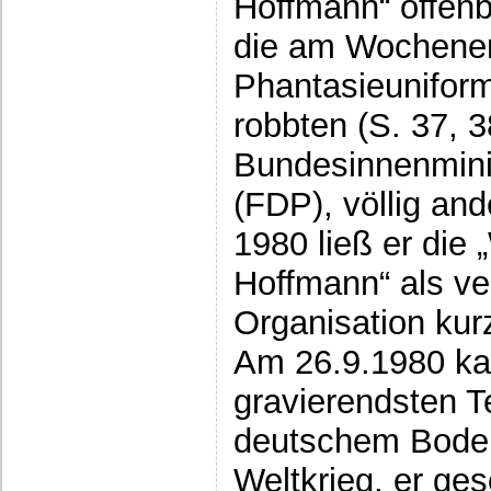
Hoffmann“ offenb
die am Wochene
Phantasieunifor
robbten (S. 37, 
Bundesinnenmini
(FDP), völlig an
1980 ließ er die
Hoffmann“ als ve
Organisation kur
Am 26.9.1980 ka
gravierendsten T
deutschem Boden
Weltkrieg, er ge