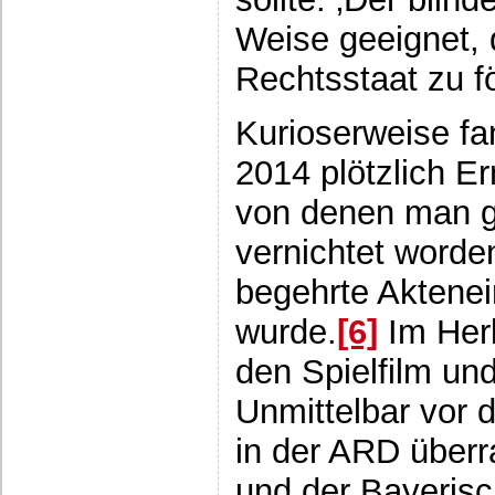
Weise geeignet, 
Rechtsstaat zu f
Kurioserweise f
2014 plötzlich Er
von denen man gl
vernichtet worde
begehrte Aktenei
wurde.
[6]
Im Her
den Spielfilm un
Unmittelbar vor 
in der ARD überr
und der Bayeris