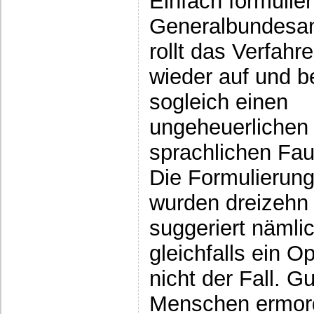
Einfach formulier
Generalbundesa
rollt das Verfahr
wieder auf und b
sogleich einen
ungeheuerlichen
sprachlichen Fa
Die Formulierung
wurden dreizeh
suggeriert nämli
gleichfalls ein O
nicht der Fall. G
Menschen ermord