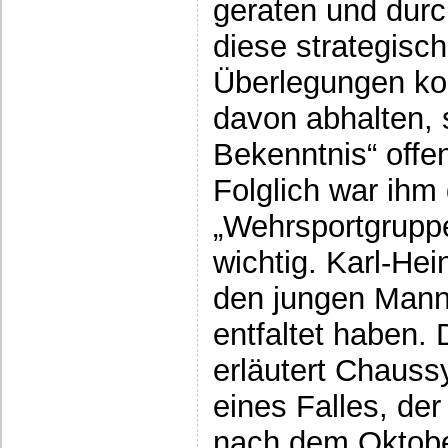
geraten und durc
diese strategisc
Überlegungen kon
davon abhalten, s
Bekenntnis“ offen
Folglich war ihm 
„Wehrsportgrupp
wichtig. Karl-He
den jungen Mann
entfaltet haben.
erläutert Chauss
eines Falles, de
nach dem Oktober