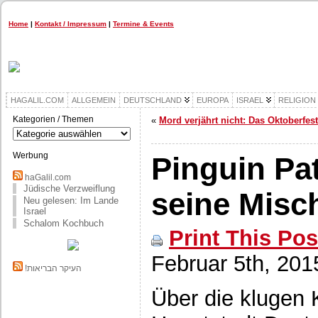
Home
|
Kontakt / Impressum
|
Termine & Events
HAGALIL.COM
ALLGEMEIN
DEUTSCHLAND
EUROPA
ISRAEL
RELIGION
Kategorien / Themen
«
Mord verjährt nicht: Das Oktoberfest
Kategorien
/
Themen
Werbung
Pinguin Pat
haGalil.com
Jüdische Verzweiflung
seine Misc
Neu gelesen: Im Lande
Israel
Schalom Kochbuch
Print This Pos
Februar 5th, 201
!העיקר הבריאות
Über die klugen 