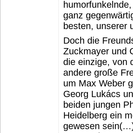
humorfunkelnde,
ganz gegenwärti
besten, unserer u
Doch die Freunds
Zuckmayer und Ca
die einzige, von 
andere große Fre
um Max Weber ge
Georg Lukács und
beiden jungen P
Heidelberg ein 
gewesen sein(…):