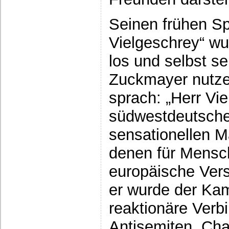
Seinen frühen S
Vielgeschrey“ wur
los und selbst se
Zuckmayer nutze
sprach: „Herr Vi
südwestdeutsche
sensationellen 
denen für Mensc
europäische Ver
er wurde der Ka
reaktionäre Verb
Antisemiten, Cha