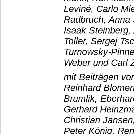
Leviné, Carlo Mi
Radbruch, Anna S
Isaak Steinberg,
Toller, Sergej Ts
Turnowsky-Pinne
Weber und Carl
mit Beiträgen von
Reinhard Blomer
Brumlik, Eberha
Gerhard Heinzma
Christian Jansen
Peter König, Rena