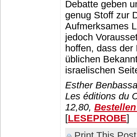
Debatte geben un
genug Stoff zur D
Aufmerksames Le
jedoch Vorausset
hoffen, dass der
üblichen Bekannt
israelischen Sei
Esther Benbassa
Les éditions du 
12,80,
Bestelle
[
LESEPROBE
]
Print This Post