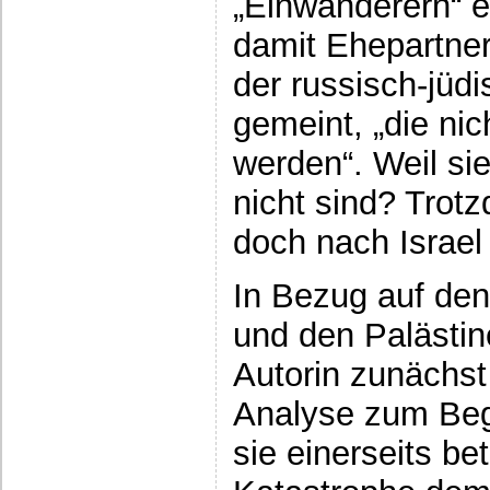
„Einwanderern“ e
damit Ehepartne
der russisch-jüd
gemeint, „die ni
werden“. Weil sie
nicht sind? Trot
doch nach Israel
In Bezug auf den
und den Palästine
Autorin zunächst
Analyse zum Beg
sie einerseits be