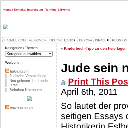
Home
|
Kontakt / Impressum
|
Termine & Events
HAGALIL.COM
ALLGEMEIN
DEUTSCHLAND
EUROPA
ISRAEL
RELIGION
Kategorien / Themen
«
Kinderbuch-Tipp zu den Feiertagen
Kategorien
/
Themen
Werbung
Jude sein 
haGalil.com
Jüdische Verzweiflung
Print This Pos
Neu gelesen: Im Lande
Israel
April 6th, 2011
Schalom Kochbuch
So lautet der pro
!העיקר הבריאות
seitigen Essays 
Historikerin Est