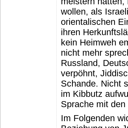
meistern hatten,
wollen, als Israel
orientalischen E
ihren Herkunftslä
kein Heimweh em
nicht mehr spre
Russland, Deuts
verpöhnt, Jiddis
Schande. Nicht se
im Kibbutz aufw
Sprache mit den
Im Folgenden wi