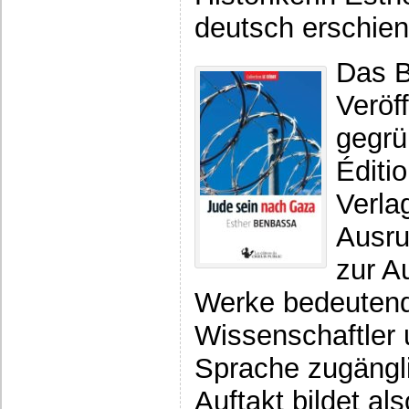
deutsch erschie
Das B
Veröf
gegrü
Éditio
Verla
Ausruf
zur A
Werke bedeutend
Wissenschaftler u
Sprache zugängl
Auftakt bildet a