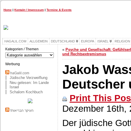
Home
|
Kontakt / Impressum
|
Termine & Events
HAGALIL.COM
ALLGEMEIN
DEUTSCHLAND
EUROPA
ISRAEL
RELIGION
Kategorien / Themen
«
Psyche und Gesellschaft: Gefühlser
Kategorien
und Rechtsextremismus
/
Themen
Werbung
Jakob Was
haGalil.com
Jüdische Verzweiflung
Deutscher 
Neu gelesen: Im Lande
Israel
Schalom Kochbuch
Print This Pos
Dezember 16th, 
!העיקר הבריאות
Der jüdische Got