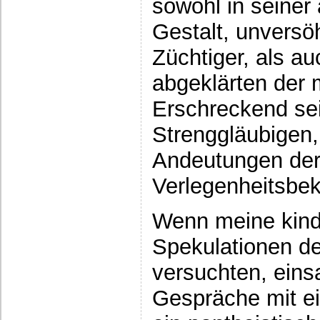
sowohl in seiner
Gestalt, unversö
Züchtiger, als au
abgeklärten der
Erschreckend sei
Strenggläubigen,
Andeutungen der
Verlegenheitsb
Wenn meine kind
Spekulationen de
versuchten, ein
Gespräche mit e