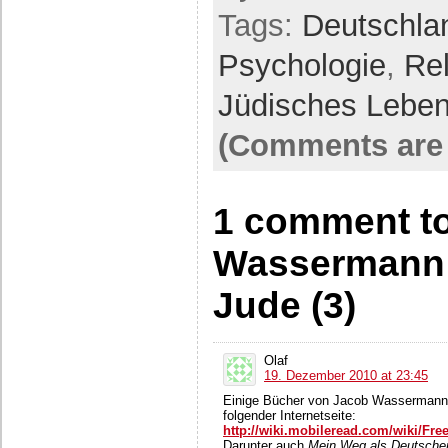
Tags:
Deutschla
Psychologie
,
Rel
Jüdisches Lebe
(Comments are 
1 comment t
Wassermann:
Jude (3)
Olaf
19. Dezember 2010 at 23:45
Einige Bücher von Jacob Wassermann l
folgender Internetseite:
http://wiki.mobileread.com/wiki/Fr
Darunter auch
Mein Weg als Deutsche